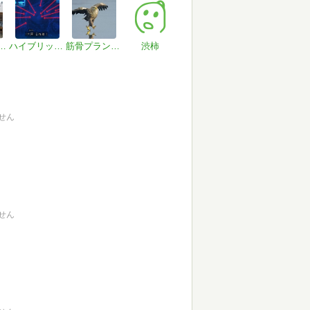
サイおじさん
ハイブリッヂよろづ太郎
筋骨プランター
渋柿
せん
せん