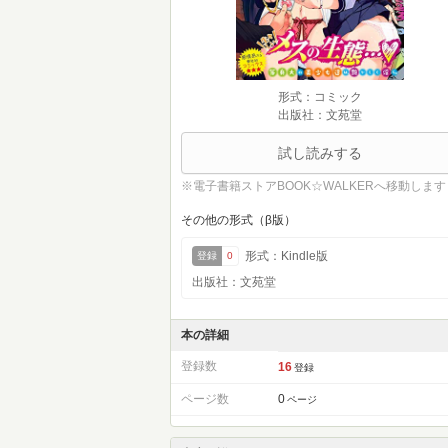
形式：コミック
出版社：文苑堂
試し読みする
※電子書籍ストアBOOK☆WALKERへ移動します
その他の形式（β版）
形式：Kindle版
登録
0
出版社：文苑堂
本の詳細
登録数
16
登録
ページ数
0
ページ