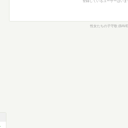
登録しているユーザーはいま
性女たちの子守歌 (BAVEL
シ