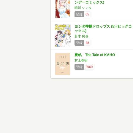
ンデーコミックス)
晴川 シンタ
登録
65
ヨシダ檸檬ドロップス (5) (ビッグコ
ックス)
若木 民喜
登録
48
夏帆 The Tale of KAHO
村上春樹
登録
2960