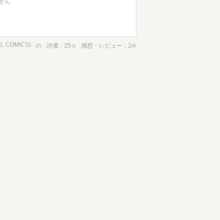
せん
 COMICS)
の
評価
25
感想・レビュー
2
％
件