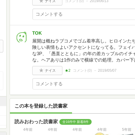
ナイス
コメント(
0
)
2019/06/13
TOK
展開は概ねラブコメでゴム着率高し。ヒロインた
険しい表情もよいアクセントになってる。フェイ
な3P、「愚直とともに」の年の差カップルのイチ
な。ヘアありは1作のみで横線での処理。カバー下
ナイス
★2
コメント(
0
)
2019/05/07
この本を登録した読書家
読みおわった読書家
全16件中 新着8件
4年前
4年前
4年前
4年前
5年前