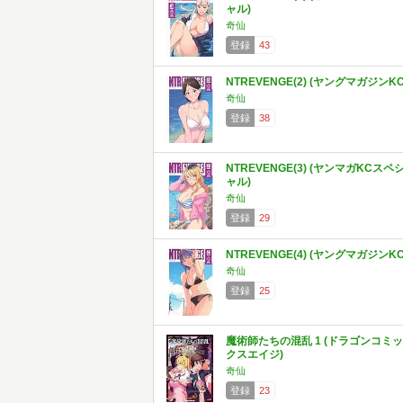
ャル)
奇仙
登録
43
NTREVENGE(2) (ヤングマガジンKC
奇仙
登録
38
NTREVENGE(3) (ヤンマガKCスペ
ャル)
奇仙
登録
29
NTREVENGE(4) (ヤングマガジンKC
奇仙
登録
25
魔術師たちの混乱 1 (ドラゴンコミッ
クスエイジ)
奇仙
登録
23