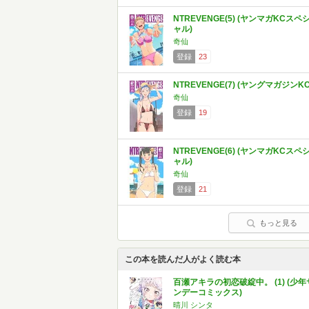
NTREVENGE(5) (ヤンマガKCスペ
ャル)
奇仙
登録
23
NTREVENGE(7) (ヤングマガジンKC
奇仙
登録
19
NTREVENGE(6) (ヤンマガKCスペ
ャル)
奇仙
登録
21
もっと見る
この本を読んだ人がよく読む本
百瀬アキラの初恋破綻中。 (1) (少年
ンデーコミックス)
晴川 シンタ