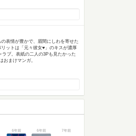
ちの表情が豊かで、眉間にしわを寄せた
バリットは「元々彼女♥」のキスが濃厚
ャラブ。表紙の二人の3Pも見たかった
はおまけマンガ。
6年前
6年前
7年前