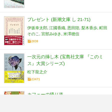
プレゼント (新潮文庫 し 21-71)
伊坂幸太郎
江國香織
恩田陸
梨木香歩
町田
そのこ
宮部みゆき
米澤穂信
2838
一次元の挿し木 (宝島社文庫 『このミ
ス』大賞シリーズ)
松下龍之介
23471
カフェーの帰り道
嶋津輝
6278