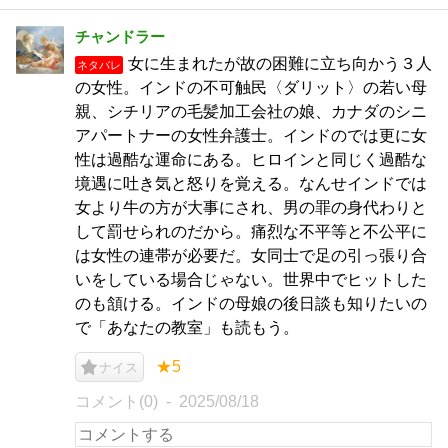
チャンドラー
女に生まれたが故の困難に立ち向かう３人
ネタバレ
の女性。インドの不可触民〈ダリット〉の若い母
親、シチリアの毛髪加工会社の娘、カナダのシニ
アパートナーの女性弁護士。インドのでは更に女
性は過酷な運命にある。ヒロインと同じく過酷な
境遇に吐き気と怒りを覚える。なんせインドでは
女より牛の方が大事にされ、男の罪の身代わりと
して罰せられのだから。痛烈な不平等と不公平に
は女性の連帯が必要だ。女同士で足の引っ張り合
いをしている場合じゃない。世界中でヒットした
のも頷ける。インドの母娘の後日談も知りたいの
で「あなたの教室」も読もう。
★5
ナイス
コメント(0)
2025/08/18