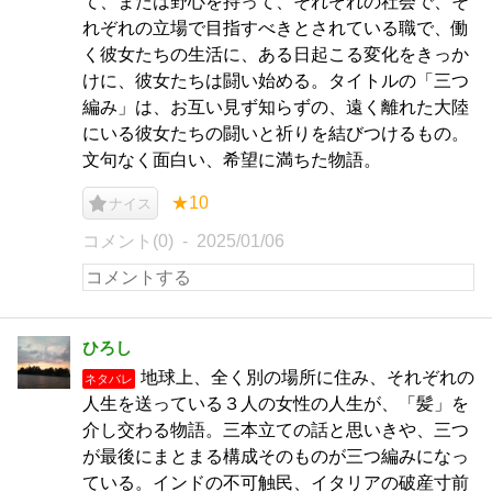
て、または野心を持って、それぞれの社会で、そ
れぞれの立場で目指すべきとされている職で、働
く彼女たちの生活に、ある日起こる変化をきっか
けに、彼女たちは闘い始める。タイトルの「三つ
編み」は、お互い見ず知らずの、遠く離れた大陸
にいる彼女たちの闘いと祈りを結びつけるもの。
文句なく面白い、希望に満ちた物語。
★10
ナイス
コメント(0)
2025/01/06
ひろし
地球上、全く別の場所に住み、それぞれの
ネタバレ
人生を送っている３人の女性の人生が、「髪」を
介し交わる物語。三本立ての話と思いきや、三つ
が最後にまとまる構成そのものが三つ編みになっ
ている。インドの不可触民、イタリアの破産寸前