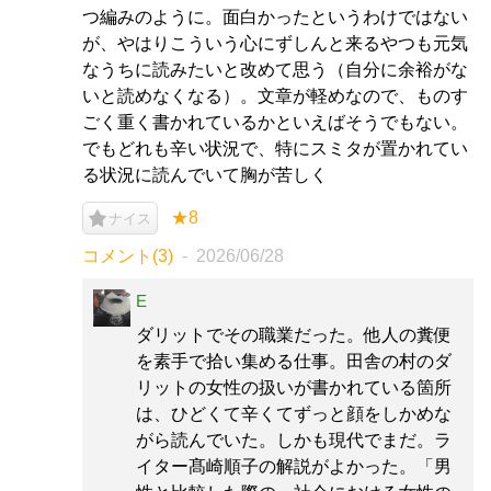
つ編みのように。面白かったというわけではない
が、やはりこういう心にずしんと来るやつも元気
なうちに読みたいと改めて思う（自分に余裕がな
いと読めなくなる）。文章が軽めなので、ものす
ごく重く書かれているかといえばそうでもない。
でもどれも辛い状況で、特にスミタが置かれてい
る状況に読んでいて胸が苦しく
★8
ナイス
コメント(3)
2026/06/28
E
ダリットでその職業だった。他人の糞便
を素手で拾い集める仕事。田舎の村のダ
リットの女性の扱いが書かれている箇所
は、ひどくて辛くてずっと顔をしかめな
がら読んでいた。しかも現代でまだ。ラ
イター髙崎順子の解説がよかった。「男