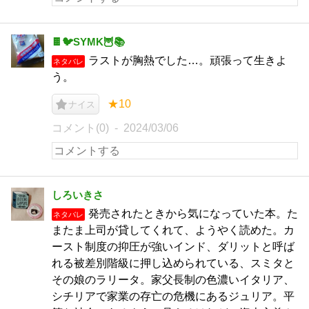
🍫🐦SYMK🦉📚
ラストが胸熱でした…。頑張って生きよ
ネタバレ
う。
★10
ナイス
コメント(0)
2024/03/06
しろいきさ
発売されたときから気になっていた本。た
ネタバレ
またま上司が貸してくれて、ようやく読めた。カ
ースト制度の抑圧が強いインド、ダリットと呼ば
れる被差別階級に押し込められている、スミタと
その娘のラリータ。家父長制の色濃いイタリア、
シチリアで家業の存亡の危機にあるジュリア。平