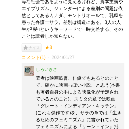
等な社会であるように見えるけれど、資本主義や
エイブリズム、ジェンダーによる差別の問題は依
然としてあるカナダ、モントリオールで、乳癌を
患った弁護士サラ。差別は構造にある。3人の人
生が｢髪｣というキーワードで一時交差する、その
ことは読者しか知らない。
★8
ナイス
コメント(1)
2024/01/27
しろいきさ
著者は映画監督、俳優でもあるとのこと
で、確かに映画っぽい小説、と思う(本書
も著者自身の手による映像化が予定され
ているとのこと)。スミタの章では映画
「グレート・インディアン・キッチン」
(これも傑作です)を、サラの章では『生き
るためのフェミニズム』に書かれていた
フェミニズムによる『リーン・イン』批