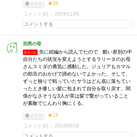
★16
ナイス
コメント(0)
2024/11/06
四男の母
先に続編から読んでたので、酷い差別の中
ネタバレ
自分たちの状況を変えようとするラリータのお母
さんスミダの勇気に感動した。ジュリアもカマル
の助言のおかげで諦めないでよかった。そして、
ずっと独りで戦っていたサラはどん底に落ちてい
ったとき優しい髪に包まれて自分を取り戻す。関
係がなさそうな3人が実は髪で繋がっていること
が素敵でじんわり胸にくる。
★13
ナイス
コメント(0)
2024/06/16