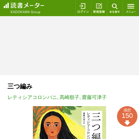
ログイン
新規登録
本を探
三つ編み
レティシアコロンバニ
,
髙崎順子
,
齋藤可津子
感想
150