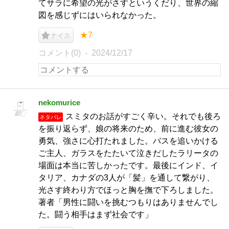
てサラに希望の光がさすというくだり、世界の縮
図を感じずにはいられなかった。
★7
ナイス
コメント(0)
2024/12/17
nekomurice
スミタのお話がすごく辛い。それでも後ろ
ネタバレ
を振り返らず、娘の将来のため、前に進む彼女の
勇気、強さに心打たれました。バスを追いかける
ご主人、ガラスをたたいて泣きだしたラリータの
場面は本当に苦しかったです。最後にインド、イ
タリア、カナダの3人が「髪」を通して繋がり、
光さす終わり方でほっと胸を撫で下ろしました。
著者「男性に闘いを挑むつもりはありませんでし
た。闘う相手はまず社会です」