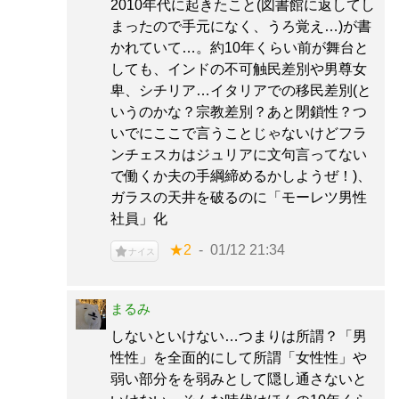
2010年代に起きたこと(図書館に返してし
まったので手元になく、うろ覚え…)が書
かれていて…。約10年くらい前が舞台と
しても、インドの不可触民差別や男尊女
卑、シチリア…イタリアでの移民差別(と
いうのかな？宗教差別？あと閉鎖性？つ
いでにここで言うことじゃないけどフラ
ンチェスカはジュリアに文句言ってない
で働くか夫の手綱締めるかしようぜ！)、
ガラスの天井を破るのに「モーレツ男性
社員」化
★2
01/12 21:34
ナイス
まるみ
しないといけない…つまりは所謂？「男
性性」を全面的にして所謂「女性性」や
弱い部分をを弱みとして隠し通さないと