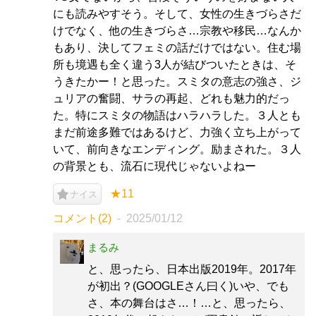
にも読みやすそう。そして、女性の生きづらさだ
けでなく、他の生きづらさ…宗教や移民…なんか
もあり、決してフェミの話だけではない。住む場
所も境遇も全く違う3人が結びついたときは、そ
うきたかー！と思った。スミタの意志の強さ、ジ
ュリアの奮闘、サラの再起、どれも魅力的だっ
た。特にスミタの物語はハラハラした。３人とも
まだ前途多難ではあるけど、力強く立ち上がって
いて、前向きなエンディング。励まされた。３人
の背景とも、流石に現代じゃないよねー
★11
ナイス
コメント(2)
2025/01/12
まるみ
と、思ったら、日本出版2019年。2017年
が初出？(GOOGLEさん曰く)いや、でも
さ、本の舞台はさ…！…と、思ったら、