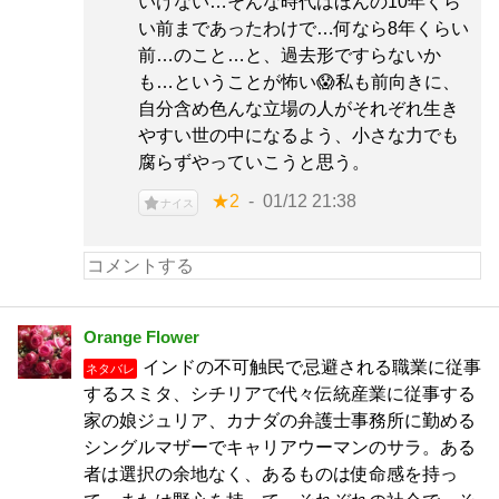
いけない…そんな時代はほんの10年くら
い前まであったわけで…何なら8年くらい
前…のこと…と、過去形ですらないか
も…ということが怖い😱私も前向きに、
自分含め色んな立場の人がそれぞれ生き
やすい世の中になるよう、小さな力でも
腐らずやっていこうと思う。
★2
01/12 21:38
ナイス
Orange Flower
インドの不可触民で忌避される職業に従事
ネタバレ
するスミタ、シチリアで代々伝統産業に従事する
家の娘ジュリア、カナダの弁護士事務所に勤める
シングルマザーでキャリアウーマンのサラ。ある
者は選択の余地なく、あるものは使命感を持っ