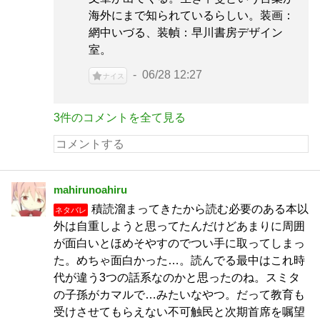
海外にまで知られているらしい。装画：
網中いづる、装幀：早川書房デザイン
室。
06/28 12:27
ナイス
3件のコメントを全て見る
mahirunoahiru
積読溜まってきたから読む必要のある本以
ネタバレ
外は自重しようと思ってたんだけどあまりに周囲
が面白いとほめそやすのでつい手に取ってしまっ
た。めちゃ面白かった…。読んでる最中はこれ時
代が違う3つの話系なのかと思ったのね。スミタ
の子孫がカマルで…みたいなやつ。だって教育も
受けさせてもらえない不可触民と次期首席を嘱望