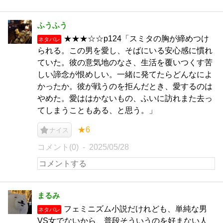
ふうふう
★★★☆☆p124「スミタの胸が締めつけ
ネタバレ
られる。この男を愛し、そばにいる安心感に慣れ
ていた。彼の意気地のなさ、生活を覆いつくす苦
しい諦念が恨めしい。一緒に発てたらどんなによ
かったか。彼が戦うのを拒んだとき、愛するのは
やめた。愛ははかないもの、ふいに訪れまた去っ
てしまうこともある、と思う。」
★6
ナイス
コメント(0)
2025/05/28
まるみ
フェミニズム小説だけれども、単純な男
ネタバレ
VS女でないから、普段そういうのを好まない人