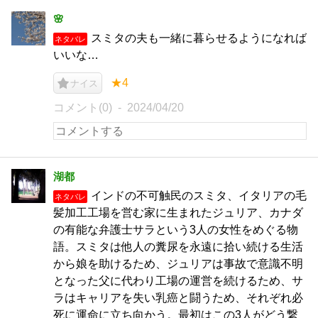
🌸
スミタの夫も一緒に暮らせるようになれば
ネタバレ
いいな…
★4
ナイス
コメント(0)
2024/04/20
湖都
インドの不可触民のスミタ、イタリアの毛
ネタバレ
髪加工工場を営む家に生まれたジュリア、カナダ
の有能な弁護士サラという3人の女性をめぐる物
語。スミタは他人の糞尿を永遠に拾い続ける生活
から娘を助けるため、ジュリアは事故で意識不明
となった父に代わり工場の運営を続けるため、サ
ラはキャリアを失い乳癌と闘うため、それぞれ必
死に運命に立ち向かう。最初はこの3人がどう繋