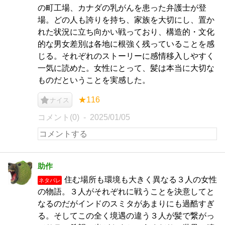
の町工場、カナダの乳がんを患った弁護士が登
場。どの人も誇りを持ち、家族を大切にし、置か
れた状況に立ち向かい戦っており、構造的・文化
的な男女差別は各地に根強く残っていることを感
じる。それぞれのストーリーに感情移入しやすく
一気に読めた。女性にとって、髪は本当に大切な
ものだということを実感した。
★116
ナイス
コメント(0)
2025/01/05
助作
住む場所も環境も大きく異なる３人の女性
ネタバレ
の物語。３人がそれぞれに戦うことを決意してと
なるのだがインドのスミタがあまりにも過酷すぎ
る。そしてこの全く境遇の違う３人が髪で繋がっ