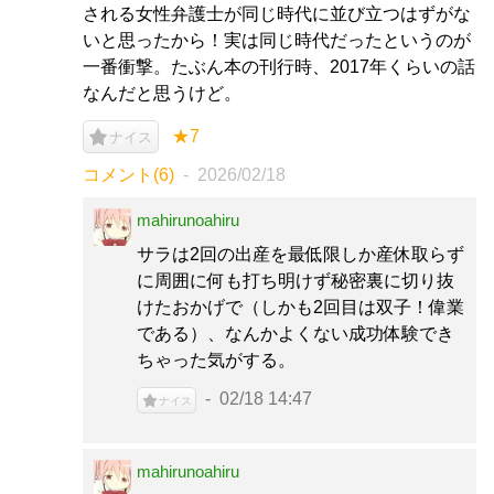
される女性弁護士が同じ時代に並び立つはずがな
いと思ったから！実は同じ時代だったというのが
一番衝撃。たぶん本の刊行時、2017年くらいの話
なんだと思うけど。
★7
ナイス
コメント(6)
2026/02/18
mahirunoahiru
サラは2回の出産を最低限しか産休取らず
に周囲に何も打ち明けず秘密裏に切り抜
けたおかげで（しかも2回目は双子！偉業
である）、なんかよくない成功体験でき
ちゃった気がする。
02/18 14:47
ナイス
mahirunoahiru