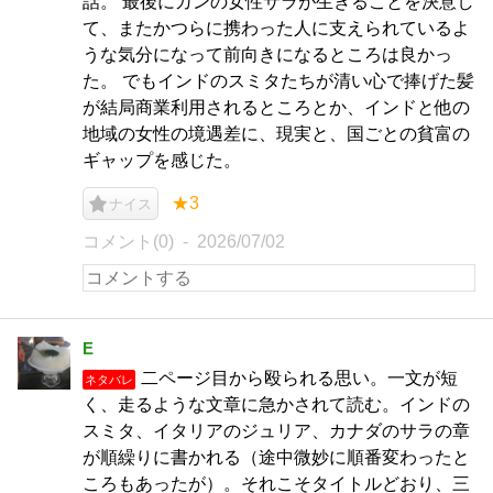
話。 最後にガンの女性サラが生きることを決意し
て、またかつらに携わった人に支えられているよ
うな気分になって前向きになるところは良かっ
た。 でもインドのスミタたちが清い心で捧げた髪
が結局商業利用されるところとか、インドと他の
地域の女性の境遇差に、現実と、国ごとの貧富の
ギャップを感じた。
★3
ナイス
コメント(0)
2026/07/02
E
二ページ目から殴られる思い。一文が短
ネタバレ
く、走るような文章に急かされて読む。インドの
スミタ、イタリアのジュリア、カナダのサラの章
が順繰りに書かれる（途中微妙に順番変わったと
ころもあったが）。それこそタイトルどおり、三