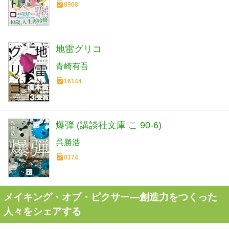
8908
地雷グリコ
青崎有吾
16144
爆弾 (講談社文庫 こ 90-6)
呉勝浩
8174
メイキング・オブ・ピクサー―創造力をつくった
人々をシェアする