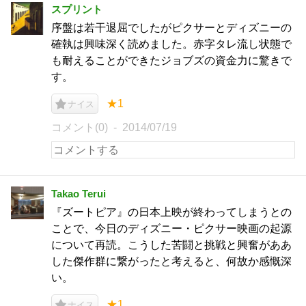
スプリント
序盤は若干退屈でしたがピクサーとディズニーの
確執は興味深く読めました。赤字タレ流し状態で
も耐えることができたジョブズの資金力に驚きで
す。
★1
ナイス
コメント(0)
2014/07/19
Takao Terui
『ズートピア』の日本上映が終わってしまうとの
ことで、今日のディズニー・ピクサー映画の起源
について再読。こうした苦闘と挑戦と興奮がああ
した傑作群に繋がったと考えると、何故か感慨深
い。
★1
ナイス