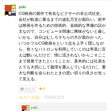
yuki
CG映画の製作で有名なピクサーの非公式社史。
会社が軌道に乗るまでの波乱万丈が面白い。前半
は映画を作るための技術的、金銭的な準備の話が
主なので、コンピュータ関連に興味がないと厳し
いかも。自分はむしろそちらの方が面白かった。
いつかフルCG映画をという志を上手く隠しなが
ら、色々なパトロンを利用していくのは率直に言
えば酷いんだけど、情に流されないからこそここ
まで発展できたということか。基本的には社員を
とても大切にして義理を重んじているだけに、重
大な判断を迫られたときの思い切りの良さが光っ
て見える。
★4
ナイス
コメント(1)
2016/12/15
yuki