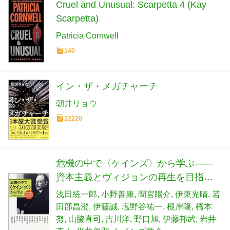
Cruel and Unusual: Scarpetta 4 (Kay
Scarpetta)
Patricia Cornwell
140
イン・ザ・メガチャーチ
朝井リョウ
22220
危機の中で〈ケインズ〉から学ぶ――
資本主義とヴィジョンの再生を目指し
て
浅田統一郎
小野善康
間宮陽介
伊東光晴
若
田部昌澄
伊藤誠
塩野谷祐一
根岸隆
橋本
努
山脇直司
吉川洋
野口旭
伊藤邦武
岩井