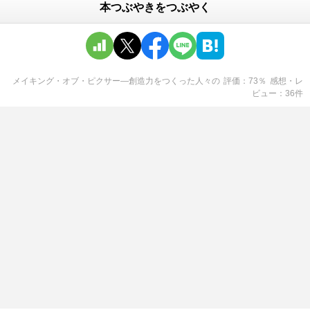
本つぶやきをつぶやく
メイキング・オブ・ピクサー―創造力をつくった人々
の
評価
73
％
感想・レ
ビュー
36
件