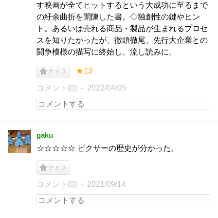
す映画が全てヒットするという大成功に至るまで
の紆余曲折を開陳した書。◇独創性の鍵やヒン
ト。あるいは売れる商品・製品が生まれるプロセ
スを知りたかったが、徹頭徹尾、先行大企業との
闘争模様の描写に終始し、流し読みに。
★13
ナイス
コメント(0)
2022/04/05
gaku
☆☆☆☆☆ ピクサーの歴史が分かった。
ナイス
コメント(0)
2021/09/14