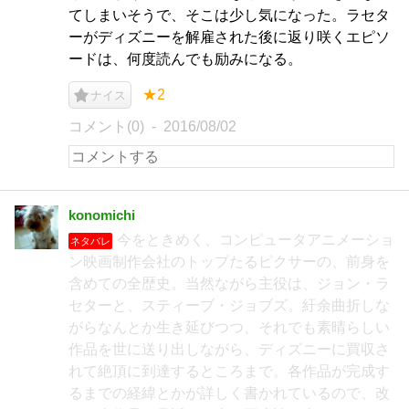
てしまいそうで、そこは少し気になった。ラセタ
ーがディズニーを解雇された後に返り咲くエピソ
ードは、何度読んでも励みになる。
★2
ナイス
コメント(0)
2016/08/02
konomichi
今をときめく、コンピュータアニメーショ
ネタバレ
ン映画制作会社のトップたるピクサーの、前身を
含めての全歴史。当然ながら主役は、ジョン・ラ
セターと、スティーブ・ジョブズ。紆余曲折しな
がらなんとか生き延びつつ、それでも素晴らしい
作品を世に送り出しながら、ディズニーに買収さ
れて絶頂に到達するところまで。各作品が完成す
るまでの経緯とかが詳しく書かれているので、改