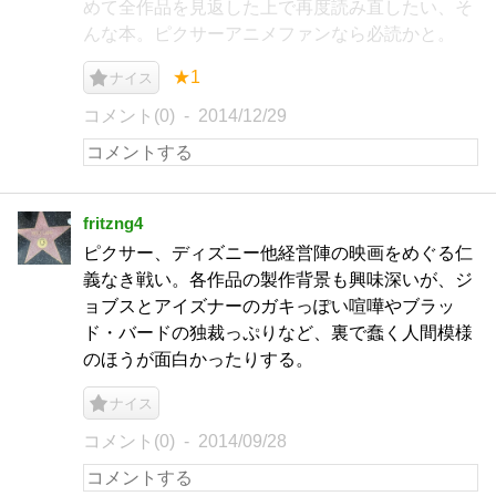
めて全作品を見返した上で再度読み直したい、そ
んな本。ピクサーアニメファンなら必読かと。
★1
ナイス
コメント(0)
2014/12/29
fritzng4
ピクサー、ディズニー他経営陣の映画をめぐる仁
義なき戦い。各作品の製作背景も興味深いが、ジ
ョブスとアイズナーのガキっぽい喧嘩やブラッ
ド・バードの独裁っぷりなど、裏で蠢く人間模様
のほうが面白かったりする。
ナイス
コメント(0)
2014/09/28