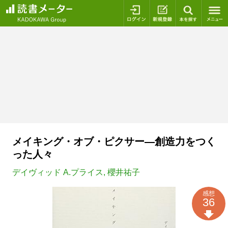
ログイン
新規登録
本を探
メイキング・オブ・ピクサー―創造力をつく
った人々
デイヴィッド A.プライス
,
櫻井祐子
感想
36