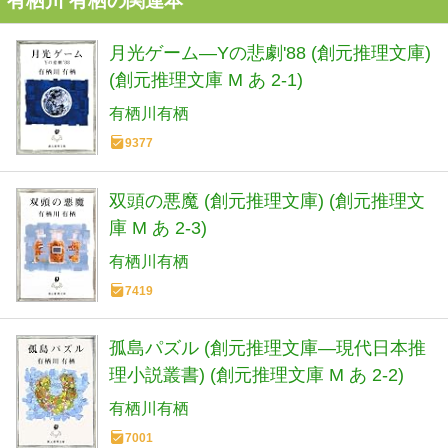
有栖川 有栖の関連本
月光ゲーム―Yの悲劇'88 (創元推理文庫)
(創元推理文庫 M あ 2-1)
有栖川有栖
9377
双頭の悪魔 (創元推理文庫) (創元推理文
庫 M あ 2-3)
有栖川有栖
7419
孤島パズル (創元推理文庫―現代日本推
理小説叢書) (創元推理文庫 M あ 2-2)
有栖川有栖
7001