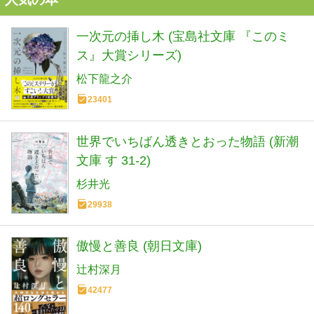
一次元の挿し木 (宝島社文庫 『このミ
ス』大賞シリーズ)
松下龍之介
23401
世界でいちばん透きとおった物語 (新潮
文庫 す 31-2)
杉井光
29938
傲慢と善良 (朝日文庫)
辻村深月
42477