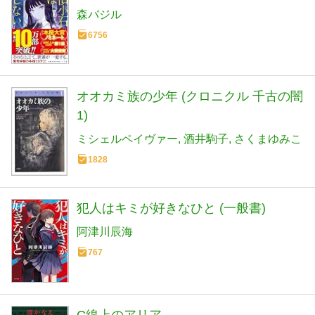
森バジル
6756
オオカミ族の少年 (クロニクル 千古の闇
1)
ミシェルペイヴァー
酒井駒子
さくまゆみこ
1828
犯人はキミが好きなひと (一般書)
阿津川辰海
767
C線上のアリア