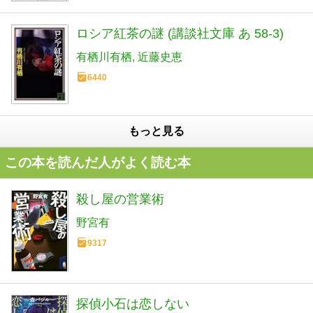
ロシア紅茶の謎 (講談社文庫 あ 58-3)
有栖川有栖
近藤史恵
6440
もっと見る
この本を読んだ人がよく読む本
殺し屋の営業術
野宮有
9317
探偵小石は恋しない