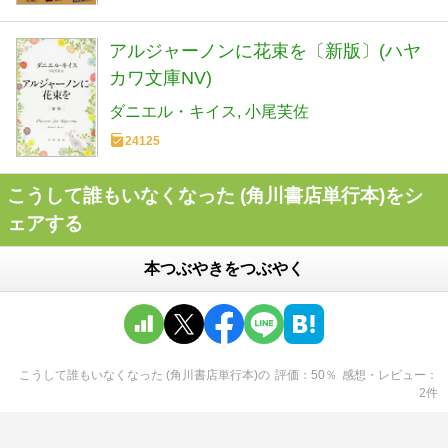
アルジャーノンに花束を〔新版〕(ハヤ
カワ文庫NV)
ダニエル・キイス
小尾芙佐
24125
こうして誰もいなくなった (角川書店単行本)をシ
ェアする
本つぶやきをつぶやく
こうして誰もいなくなった (角川書店単行本)
の
評価
50
％
感想・レビュー
2
件