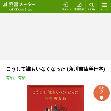
ログイン
新規登録
本を探
こうして誰もいなくなった (角川書店単行本)
有栖川有栖
感想
2