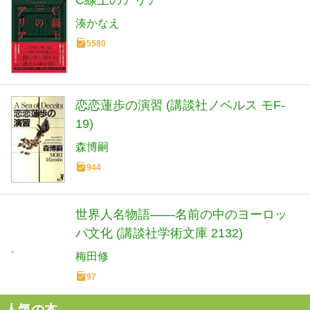
湊かなえ
5580
恋恋蓮歩の演習 (講談社ノベルス モF-
19)
森博嗣
944
世界人名物語――名前の中のヨーロッ
パ文化 (講談社学術文庫 2132)
梅田修
97
人気の本