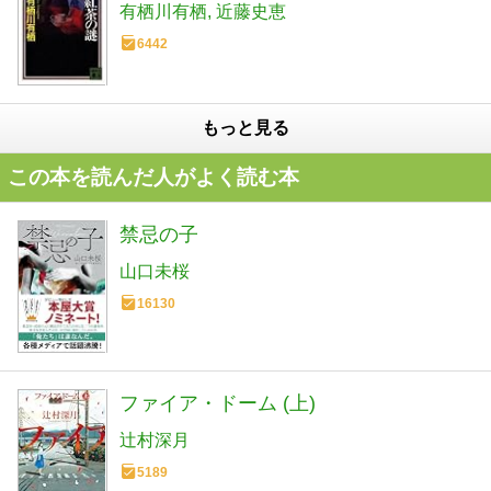
有栖川有栖
近藤史恵
6442
もっと見る
この本を読んだ人がよく読む本
禁忌の子
山口未桜
16130
ファイア・ドーム (上)
辻村深月
5189