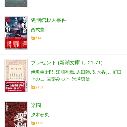
処刑館殺人事件
西式豊
614
プレゼント (新潮文庫 し 21-71)
伊坂幸太郎
江國香織
恩田陸
梨木香歩
町田
そのこ
宮部みゆき
米澤穂信
2759
楽園
夕木春央
1728