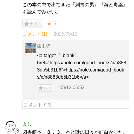
この本の中で出てきた『刺青の男』『海と毒薬』
も読んでみたい。
★17
ナイス
コメント(1)
2025/05/11
家出猫
<a target="_blank"
href="https://note.com/good_books/n/n888
3db5b31b6">https://note.com/good_book
s/n/n8883db5b31b6</a>
05/12 06:52
ナイス
よし
図書館本。８．３。本と謎の日々が面白かった。