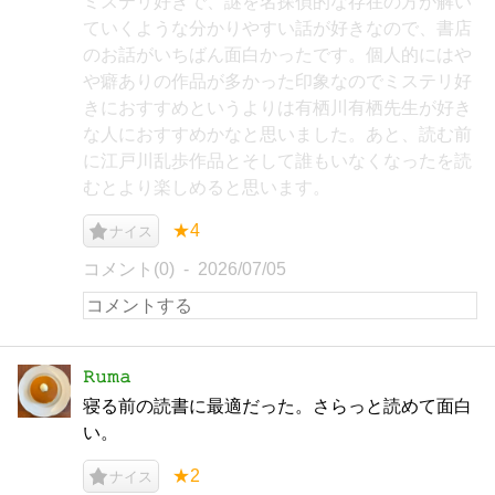
ミステリ好きで、謎を名探偵的な存在の方が解い
ていくような分かりやすい話が好きなので、書店
のお話がいちばん面白かったです。個人的にはや
や癖ありの作品が多かった印象なのでミステリ好
きにおすすめというよりは有栖川有栖先生が好き
な人におすすめかなと思いました。あと、読む前
に江戸川乱歩作品とそして誰もいなくなったを読
むとより楽しめると思います。
★4
ナイス
コメント(0)
2026/07/05
𝚁𝚞𝚖𝚊
寝る前の読書に最適だった。さらっと読めて面白
い。
★2
ナイス