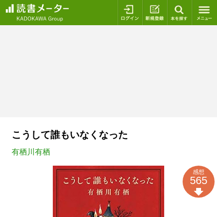
ログイン
新規登録
本を探
こうして誰もいなくなった
有栖川有栖
感想
565