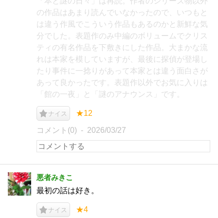
「本と謎の日々」は再読。作者のシリーズ物以外
の作品はあまり読んでいなかったので、いつもと
は違う作風でこういう作品もあるのかと新鮮な気
分でした。表題作のみ中編のボリュームでクリス
ティの有名作品を下敷きにした作品。大まかな流
れは本家を模していますが、最後に探偵が登場し
たり事件に一捻りがあって本家とは違う面白さが
あって良かったです。表題作以外でお気に入りは
「館の一夜」と「謎のアナウンス」です。
★12
ナイス
コメント(0)
2026/03/27
悪者みきこ
最初の話は好き。
★4
ナイス