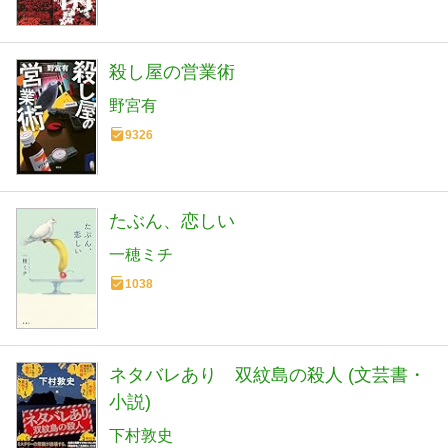
殺し屋の営業術
野宮有
9326
たぶん、恋しい
一穂ミチ
1038
ネタバレあり 双紋島の殺人 (文芸書・
小説)
下村敦史