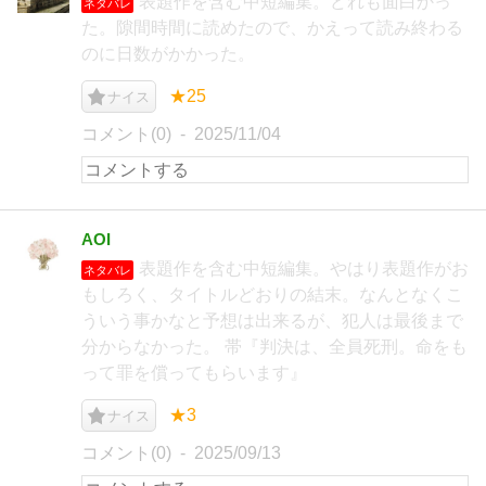
表題作を含む中短編集。どれも面白かっ
ネタバレ
た。隙間時間に読めたので、かえって読み終わる
のに日数がかかった。
★25
ナイス
コメント(0)
2025/11/04
AOI
表題作を含む中短編集。やはり表題作がお
ネタバレ
もしろく、タイトルどおりの結末。なんとなくこ
ういう事かなと予想は出来るが、犯人は最後まで
分からなかった。 帯『判決は、全員死刑。命をも
って罪を償ってもらいます』
★3
ナイス
コメント(0)
2025/09/13