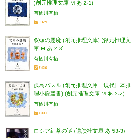
(創元推理文庫 M あ 2-1)
有栖川有栖
9379
双頭の悪魔 (創元推理文庫) (創元推理文
庫 M あ 2-3)
有栖川有栖
7420
孤島パズル (創元推理文庫―現代日本推
理小説叢書) (創元推理文庫 M あ 2-2)
有栖川有栖
7001
ロシア紅茶の謎 (講談社文庫 あ 58-3)