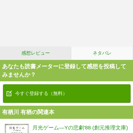
感想レビュー
ネタバレ
あなたも読書メーターに登録して感想を投稿して
みませんか？
今すぐ登録する（無料）
有栖川 有栖の関連本
月光ゲーム―Yの悲劇'88 (創元推理文庫)