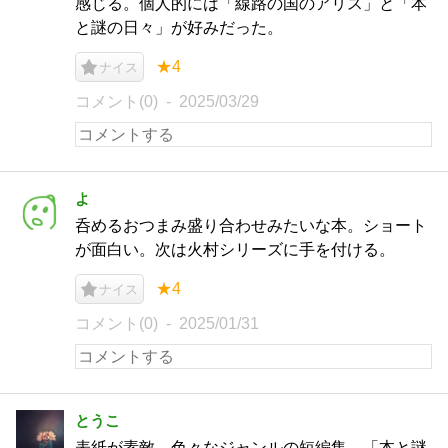
感じる。個人的には「線路の国のアリス」と「本
と謎の日々」が好みだった。
★4
ナイス
コメント(0)
2025/03/29
よ
呑めるおつまみ盛り合わせみたいな本。ショート
が面白い。次は火村シリーズに手を付ける。
★4
ナイス
コメント(0)
2025/01/31
とうこ
表紙が素敵。色々なジャンルの短編集。「本と謎