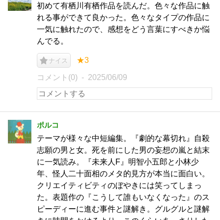
初めて有栖川有栖作品を読んだ。色々な作品に触
れる事ができて良かった。色々なタイプの作品に
一気に触れたので、感想をどう言葉にすべきか悩
んでる。
★3
ナイス
コメント(0)
2025/06/09
ポルコ
テーマが様々な中短編集。『劇的な幕切れ』自殺
志願の男と女。死を前にした男の妄想の嵐と結末
に一気読み。『未来人F』明智小五郎と小林少
年、怪人二十面相のメタ的見方が本当に面白い。
クリエイティビティのぼやきには笑ってしまっ
た。表題作の『こうして誰もいなくなった』のス
ピーディーに進む事件と謎解き。グルグルと謎解