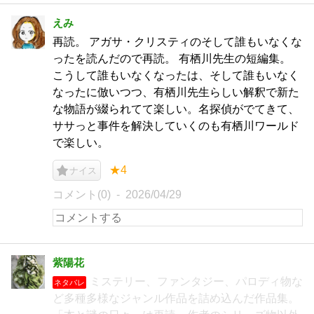
えみ
再読。 アガサ・クリスティのそして誰もいなくな
ったを読んだので再読。 有栖川先生の短編集。
こうして誰もいなくなったは、そして誰もいなく
なったに倣いつつ、有栖川先生らしい解釈で新た
な物語が綴られてて楽しい。名探偵がでてきて、
ササっと事件を解決していくのも有栖川ワールド
で楽しい。
★4
ナイス
コメント(0)
2026/04/29
紫陽花
ミステリー、ファンタジー、パロディ物な
ネタバレ
ど多種多様なジャンル作品を詰め込んだ作品集。