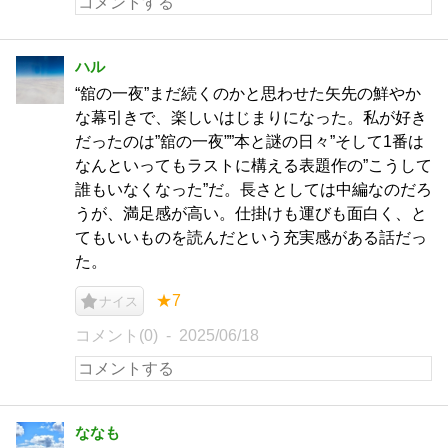
ハル
“舘の一夜”まだ続くのかと思わせた矢先の鮮やか
な幕引きで、楽しいはじまりになった。私が好き
だったのは”舘の一夜””本と謎の日々”そして1番は
なんといってもラストに構える表題作の”こうして
誰もいなくなった”だ。長さとしては中編なのだろ
うが、満足感が高い。仕掛けも運びも面白く、と
てもいいものを読んだという充実感がある話だっ
た。
★7
ナイス
コメント(0)
2025/06/18
ななも