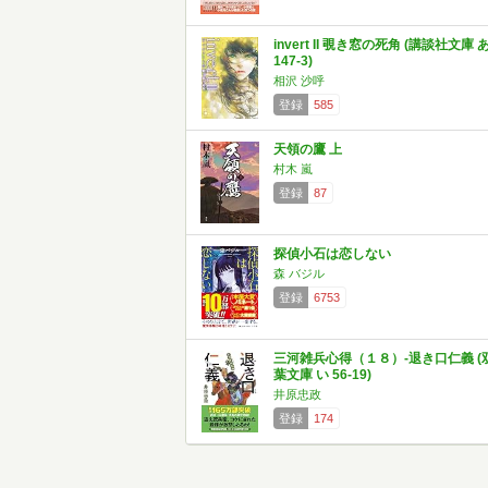
invert II 覗き窓の死角 (講談社文庫 
147-3)
相沢 沙呼
登録
585
天領の鷹 上
村木 嵐
登録
87
探偵小石は恋しない
森 バジル
登録
6753
三河雑兵心得（１８）-退き口仁義 (
葉文庫 い 56-19)
井原忠政
登録
174