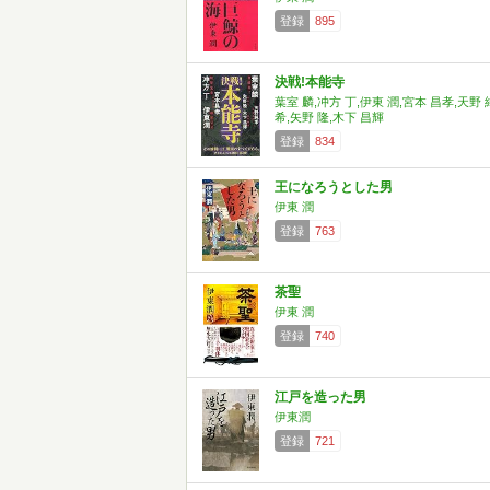
登録
895
決戦!本能寺
葉室 麟,冲方 丁,伊東 潤,宮本 昌孝,天野 
希,矢野 隆,木下 昌輝
登録
834
王になろうとした男
伊東 潤
登録
763
茶聖
伊東 潤
登録
740
江戸を造った男
伊東潤
登録
721