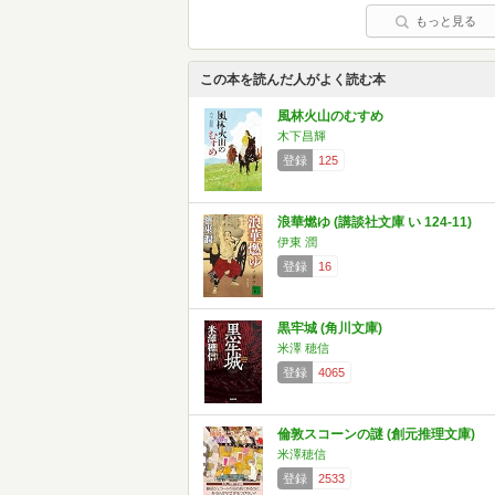
もっと見る
この本を読んだ人がよく読む本
風林火山のむすめ
木下昌輝
登録
125
浪華燃ゆ (講談社文庫 い 124-11)
伊東 潤
登録
16
黒牢城 (角川文庫)
米澤 穂信
登録
4065
倫敦スコーンの謎 (創元推理文庫)
米澤穂信
登録
2533