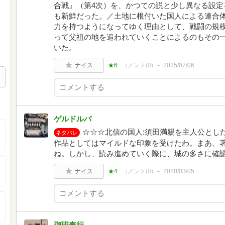
合戦』（第4次）を、かつての説と少し異なる設定
も新鮮だった。／土地に根付いた国人による連合
力を持つようになってゆく理由として、戦闘の規
って父祖の地を追われていくことによるのもその
いた。
ナイス
★6
コメント(
0
)
2025/07/06
ゲルドルバ
☆☆☆北信の国人:須田満親を主人公とし
ネタバレ
作品としてはマイルドな印象を受けたわ。まあ、
ね。しかし、読み進めていく際に、城の多さに確
ナイス
★4
コメント(
0
)
2020/03/05
珈琲奉行