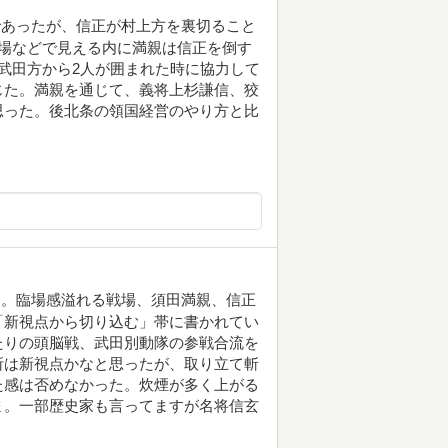
であったが、信正が村上方を裏切ること
場などで見える内に満親は信正を倒す
武田方から2人が囲まれた時に協力して
じた。満親を通じて、義将上杉謙信、狡
思った。後北条の領国経営のやり方と比
た。臨場感溢れる戦場、須田満親、信正
「新視点から切り込む」帯に書かれてい
たりの頭脳戦、武田別動隊の参戦合流を
所は新視点かなと思ったが、取り立て斬
た感は否めなかった。炊煙が多く上がる
ま。一部歴史家も言ってますが名将信玄