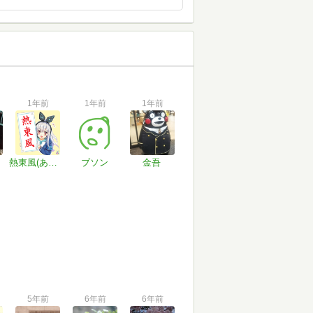
1年前
1年前
1年前
熱東風(あちこち)
ブソン
金吾
5年前
6年前
6年前