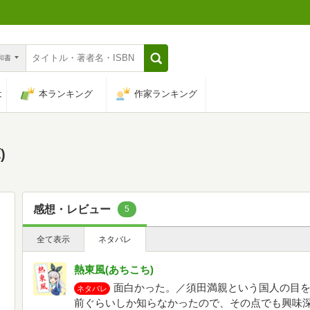
n和書
は
本ランキング
作家ランキング
)
感想・レビュー
5
全て表示
ネタバレ
熱東風(あちこち)
面白かった。／須田満親という国人の目
ネタバレ
前ぐらいしか知らなかったので、その点でも興味