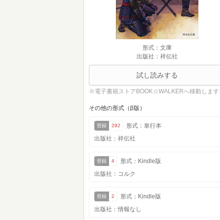
形式：文庫
出版社：祥伝社
試し読みする
※電子書籍ストアBOOK☆WALKERへ移動します
その他の形式（β版）
形式：単行本
登録
292
出版社：祥伝社
形式：Kindle版
登録
4
出版社：コルク
形式：Kindle版
登録
2
出版社：情報なし