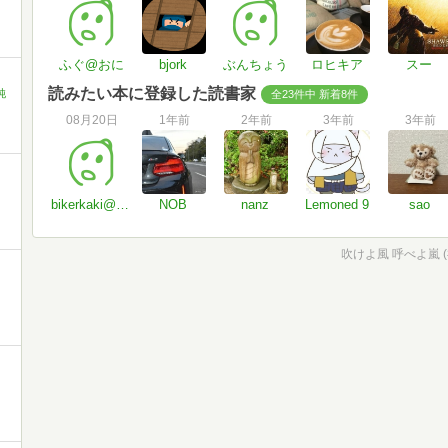
ふぐ@おに
bjork
ぶんちょう
ロヒキア
スー
読みたい本に登録した読書家
純
全23件中 新着8件
08月20日
1年前
2年前
3年前
3年前
bikerkaki@gmail.com
NOB
nanz
Lemoned 9
sao
吹けよ風 呼べよ嵐 