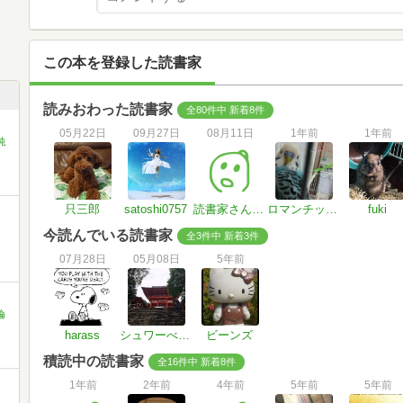
この本を登録した読書家
読みおわった読書家
全80件中 新着8件
05月22日
09月27日
08月11日
1年前
1年前
純
只三郎
satoshi0757
読書家さん#Eq1ixp
ロマンチッカーnao
fuki
今読んでいる読書家
全3件中 新着3件
07月28日
05月08日
5年前
倫
harass
シュワーべの法則
ビーンズ
積読中の読書家
全16件中 新着8件
1年前
2年前
4年前
5年前
5年前