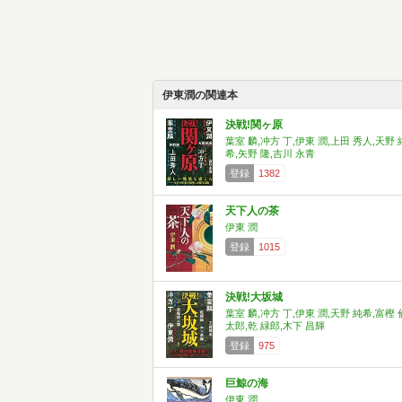
伊東潤の関連本
決戦!関ヶ原
葉室 麟,冲方 丁,伊東 潤,上田 秀人,天野 
希,矢野 隆,吉川 永青
登録
1382
天下人の茶
伊東 潤
登録
1015
決戦!大坂城
葉室 麟,冲方 丁,伊東 潤,天野 純希,富樫 
太郎,乾 緑郎,木下 昌輝
登録
975
巨鯨の海
伊東 潤