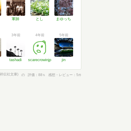
軍師
とし
まゆっち
3年前
4年前
5年前
tashadi
scarecrowinjp
jin
(祥伝社文庫)
の
評価
88
感想・レビュー
5
％
件