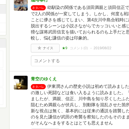
幼馴染の関係である須田満親と須田信正
ネタバレ
で2人の関係が一変してしまう。しかし、何度も戦
ことに儚さを感じてしまい、第4次川中島合戦時に
脱出するシーンは小説さながらでカッコいいと感
猾な謀将武田信玄を描いておられるのも上手だと
較し、悩む謙信の姿は印象的。
ナイス
★9
コメント(
0
)
2019/08/22
青空のゆくえ
伊東潤さんの歴史小説は初めて読みまし
ネタバレ
の激しい死闘などは食い入るように読みました。
ましたが、満親、信正、川中島を知り尽くしたふ
阻むため満親らが伏兵し、別動隊を混乱させた箇
新な視点は無く、基本的には従来の通説を踏襲し
のを見た謙信が武田の奇襲を察知したのもそのま
がそんなへまをするとはとても思えません