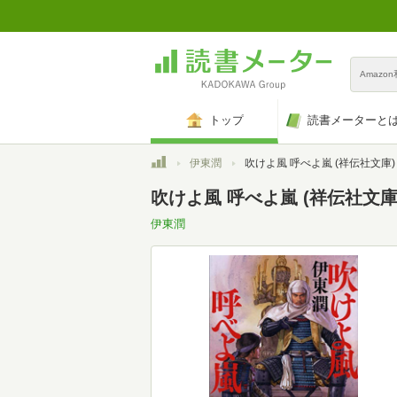
Amazo
トップ
読書メーターと
トップ
伊東潤
吹けよ風 呼べよ嵐 (祥伝社文庫)
吹けよ風 呼べよ嵐 (祥伝社文庫
伊東潤