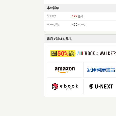
本の詳細
登録数
122
登録
ページ数
466
ページ
書店で詳細を見る