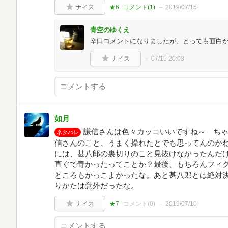
ナイス
★6
コメント(
1
)
2019/07/15
青空のゆくえ
辛口コメントになりましたが、とっても面白
ナイス
07/15 20:03
如月
謙信さんは色々カッコいいですね～ ち
ネタバレ
信さんのこと、うまく操れたとでも思ってんのか
には、甚八郎の裏切りのこと見抜けなかったんだ
直ぐで青かったってことか？最後、もちろんフィ
ところもかっこよかったな。あと甚八郎とは絶対
りかたは意外だったな。
ナイス
★7
コメント(
0
)
2019/07/10