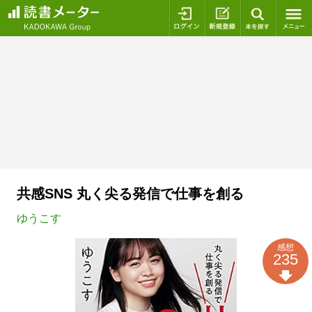
ログイン
新規登録
本を探
共感SNS 丸く尖る発信で仕事を創る
ゆうこす
感想
235