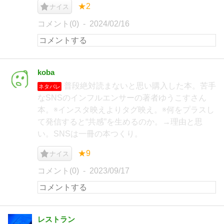
★2
ナイス
コメント(0)
2024/02/16
koba
普段絶対読まないと思い購入した本。苦手
ネタバレ
なSNSのインフルエンサーの著者ゆうこすさん
本。※インスタ映えよりタグ映え。※何をプラスし
て発信すると“共感”を生めるのか。→理由と思
い。SNSは一冊の本つくり。
★9
ナイス
コメント(0)
2023/09/17
レストラン