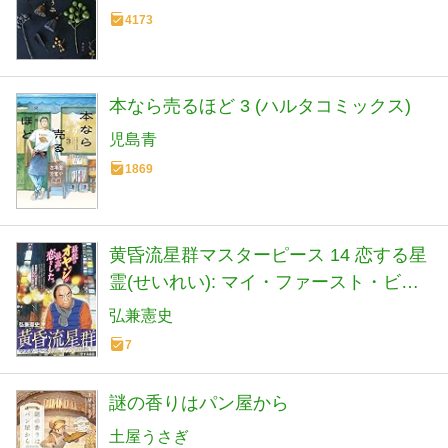
4173
本なら売るほど 3 (ハルタコミックス)
児島青
1869
黄昏流星群マスターピース 14 恋する星
霊(せいれい): マイ・ファースト・ビッ
グ (My First BIG)
弘兼憲史
7
謎の香りはパン屋から
土屋うさぎ