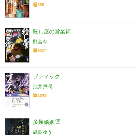
355
殺し屋の営業術
野宮有
9337
ブティック
池井戸潤
1803
多類婚姻譚
凪良ゆう