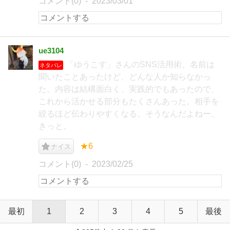
コメント(0)
2023/03/01
ue3104
「ゆうこす」さんのSNS活用術。名前は
ネタバレ
聞いたことあったけど、どんな人か知らなかっ
た。内容は結構面白く、実践的でもあったので、
これから活かせる部分もたくさんあった。相手を
絞るほど伝わりやすくなる。そうなんだよねー、
きっと。
★6
ナイス
コメント(0)
2023/02/25
最初
1
2
3
4
5
最後