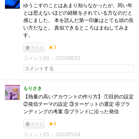
ゆうこすのことはあまり知らなかったが、同い年
とは思えないほどの経験をされている方なのだと
感じました。 本を読んだ第一印象はとても頭の良
い方だなと。 真似できるところはまねしてみま
す。
★3
ナイス
コメント(0)
2023/08/22
もりさき
【熱量の高いアカウントの作り方】 ①目的の設定
②発信テーマの設定 ③ターゲットの選定 ④ブラ
ンディングの考案 ⑤ブランドに沿った発信
★4
ナイス
コメント(0)
2023/05/24