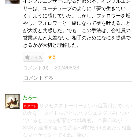
インフルエンサーになるための本。インフルエン
サーは、ユーチューブのように「夢で生きてい
く」ように感じていた。しかし、フォロワーを増
やし、フォロワーと一緒になって夢を叶えること
が大切と共感した。でも、この手法は、会社員の
営業さんと大差ない。相手のためになにを提供で
きるかが大切と理解した。
★5
ナイス
コメント(0)
2024/08/23
たろー
サクセスストーリーという位置付けでいい
ネタバレ
のかな。 タイトルごとにハッシュタグ（#）つい
ているところが斬新かつ戦略的。 本書自体が
SNSと連携を狙って読者へ呼びかけるあたり相当
なマーケッターですね、凄い。