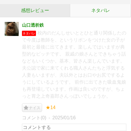
感想レビュー
ネタバレ
山口透析鉄
校内のだんしせいととひと通り関係したの
ネタバレ
で今度は教師を、というリボンをつけた女の子が
最初と最後に出てきます。楽しんではいますが典
型的なビッチです。 親戚の娘さんとできちゃう話
などもいくつか。基本、皆さん楽しんでいます。
夫公認で家に来てくれる職人さんたちと浮気する
人妻もいますが、夫以外とはお口やお尻でするよ
うにしているようです。 前作に出てきた吸血鬼娘
も再登場しています。作画は良いのですが、ちょ
っと胃之上奇嘉郎さんっぽいでしょうか。
★14
ナイス
コメント(0)
2025/01/16