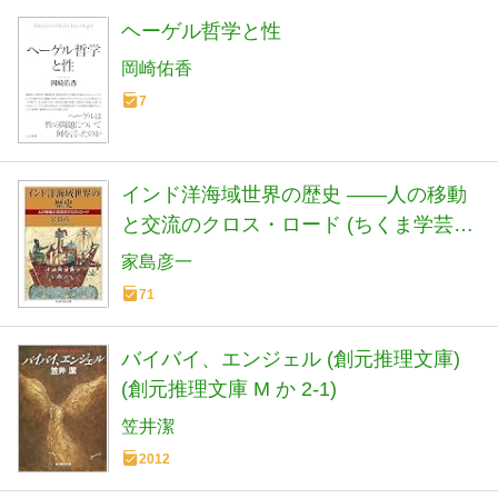
ヘーゲル哲学と性
岡崎佑香
7
インド洋海域世界の歴史 ――人の移動
と交流のクロス・ロード (ちくま学芸文
庫)
家島彦一
71
バイバイ、エンジェル (創元推理文庫)
(創元推理文庫 M か 2-1)
笠井潔
2012