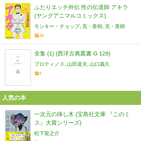
ふたりエッチ外伝 性の伝道師 アキラ
(ヤングアニマルコミックス)
モンキー・チョップ
克・亜樹
克・亜樹
26
全集 (1) (西洋古典叢書 G 128)
プロティノス
山田道夫
山口義久
5
人気の本
一次元の挿し木 (宝島社文庫 『このミ
ス』大賞シリーズ)
松下龍之介