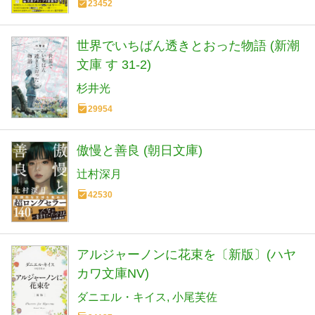
23452
世界でいちばん透きとおった物語 (新潮
文庫 す 31-2)
杉井光
29954
傲慢と善良 (朝日文庫)
辻村深月
42530
アルジャーノンに花束を〔新版〕(ハヤ
カワ文庫NV)
ダニエル・キイス
小尾芙佐