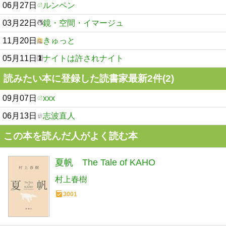
06月27日
ルンペン
03月22日
鏡・空間・イマージュ
11月20日
きゅっと
05月11日
ナイトは許されナイト
読みたい本に登録した読書家最新2件(2)
09月07日
xxx
06月13日
志波直人
この本を読んだ人がよく読む本
夏帆 The Tale of KAHO
村上春樹
3001