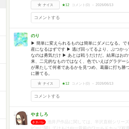
ナイス
★12
コメント(
0
)
2026/06/13
のり
▶︎ 簡単に変えられるものは簡単にダメになる。
産になるはずです ▶︎ 逃げ回ってるより、ぶつか
なのは勇気だけ ▶︎ あとは戦うだけだ。結果はおの
来、二元的なものではなく、色でいえばグラデーショ
が果たして何者であるかを見つめ、葛藤に打ち勝
に勝てる。
ナイス
★12
コメント(
0
)
2026/06/13
やましろ
池井戸作品に関しては、半沢直樹シリー
ネタバレ
ビーに関してはもはや一昔前のワールドカップ程