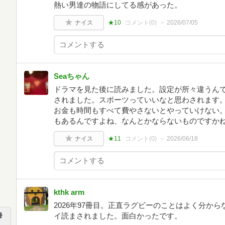
熱い男達の物語にしてる感があった。
ナイス
★10
コメント(
0
)
2026/07/05
Seaちゃん
ドラマを見た後に読みました。設定が所々違うん
されました。スポーツっていいなと思わされます
お金も時間もすべて費やさないとやっていけない
もあるんですよね、なんとかならないものですか
ナイス
★11
コメント(
0
)
2026/06/18
kthk arm
2026年97冊目。正直ラグビーのことはよく分か
イ読まされました。面白かったです。
冊