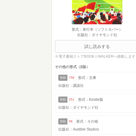
形式：単行本（ソフトカバー）
出版社：ダイヤモンド社
試し読みする
※電子書籍ストアBOOK☆WALKERへ移動します
その他の形式（β版）
形式：文庫
登録
756
出版社：講談社
形式：Kindle版
登録
251
出版社：ダイヤモンド社
形式：その他
登録
58
出版社：Audible Studios