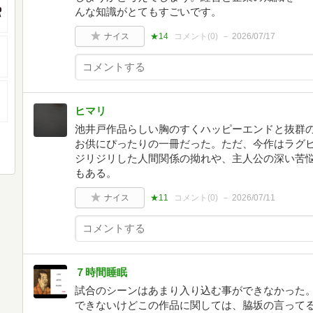
んな知識がとてもすごいです。
ナイス
★14
コメント(
0
)
2026/07/17
ヒマリ
池井戸作品らしい胸のすくハッピーエンドと抜群
お供にぴったりの一冊だった。ただ、今作はラグ
ジリジリした人間関係の拗れや、主人公の深い苦
もある。
ナイス
★11
コメント(
0
)
2026/07/11
７時間睡眠
試合のシーンはあまり入り込む事ができなかった
できないけどこの作品に関しては、脇坂の言って