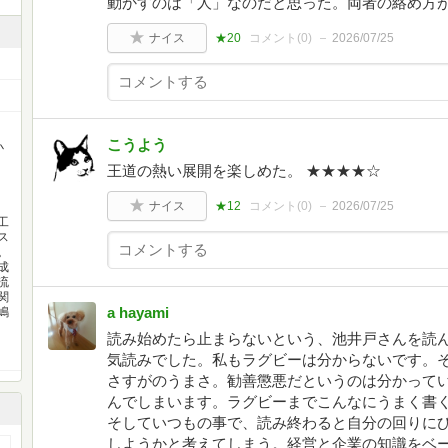
動かすのは「人」なのだと思った。両者の絡め方
ナイス
★20
コメント(
0
)
2026/07/25
こうよう
小
王道の熱い展開を楽しめた。 ★★★★☆
ナイス
★12
コメント(
0
)
2026/07/25
工
ス
。
成
流
関
a hayami
嶋
読み始めたら止まらないという、池井戸さんを読
気読みでした。私もラグビーは分からないです。
さすがのうまさ。勧善懲悪だというのは分かって
んでしまいます。ラグビーまでこんなにうまく書
そしていつもの事で、読み終わると自分の回りに
しようかと考えてしまう。経営と企業の知識をベ