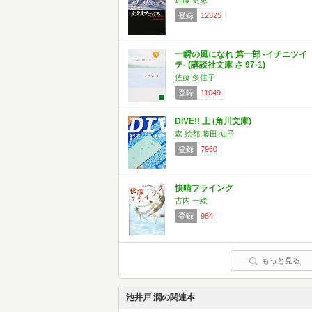
近藤 史恵
登録
12325
一瞬の風になれ 第一部 -イチニツイ
テ- (講談社文庫 さ 97-1)
佐藤 多佳子
登録
11049
DIVE!! 上 (角川文庫)
森 絵都,藤田 知子
登録
7960
快晴フライング
古内 一絵
登録
984
もっと見る
池井戸 潤の関連本