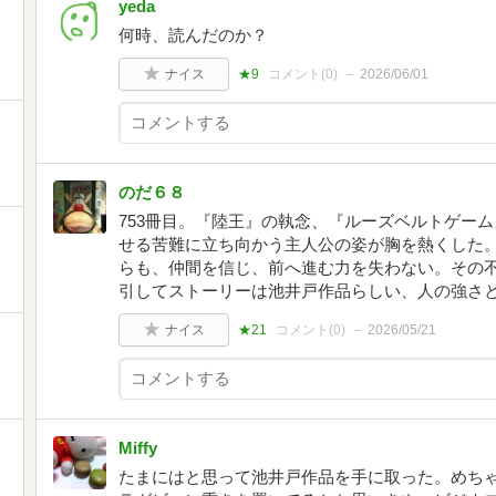
yeda
何時、読んだのか？
ナイス
★9
コメント(
0
)
2026/06/01
のだ６８
753冊目。『陸王』の執念、『ルーズベルトゲー
せる苦難に立ち向かう主人公の姿が胸を熱くした
らも、仲間を信じ、前へ進む力を失わない。その
引してストーリーは池井戸作品らしい、人の強さ
ナイス
★21
コメント(
0
)
2026/05/21
Miffy
たまにはと思って池井戸作品を手に取った。めち