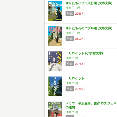
オレたちバブル入行組 (文春文庫)
池井戸 潤
登録
29537
オレたち花のバブル組 (文春文庫)
池井戸 潤
登録
23107
下町ロケット (小学館文庫)
池井戸 潤
登録
22753
下町ロケット
池井戸 潤
登録
22259
ドラマ「半沢直樹」原作 ロスジェネ
の逆襲
池井戸 潤