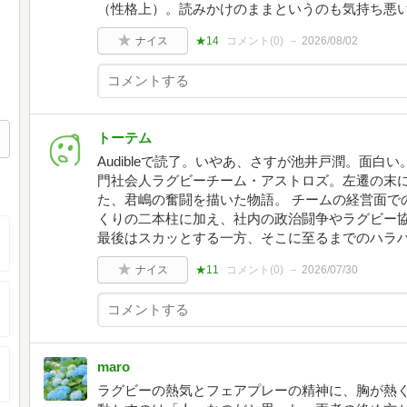
（性格上）。読みかけのままというのも気持ち悪
ナイス
★14
コメント(
0
)
2026/08/02
トーテム
Audibleで読了。いやあ、さすが池井戸潤。面白
門社会人ラグビーチーム・アストロズ。左遷の末
た、君嶋の奮闘を描いた物語。 チームの経営面で
くりの二本柱に加え、社内の政治闘争やラグビー
最後はスカッとする一方、そこに至るまでのハラ
ナイス
★11
コメント(
0
)
2026/07/30
maro
ラグビーの熱気とフェアプレーの精神に、胸が熱