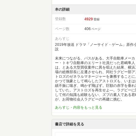
本の詳細
登録数
4929
登録
ページ数
406
ページ
あらすじ
2019年放送 ドラマ「ノーサイド・ゲーム」原作
説
未来につながる、パスがある。大手自動車メーカ
ー・トキワ自動車のエリート社員だった君嶋隼人
は、とある大型買収案件に異を唱えた結果、横浜
場の総務部長に左遷させられ、同社ラグビー部ア
トロズのゼネラルマネージャーを兼務することに
かつて強豪として鳴らしたアストロズも、いまは
績不振に喘ぎ、鳴かず飛ばず。巨額の赤字を垂れ
していた。アストロズを再生せよ―。ラグビーに
して何の知識も経験もない、ズブの素人である君
が、お荷物社会人ラグビーの再建に挑む。
あらすじ・内容をもっと見る
書店で詳細を見る