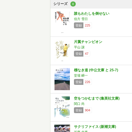
シリーズ
8
誰もわたしを倒せない
伯方 雪日
登録
225
片翼チャンピオン
平山 譲
登録
47
標なき道 (中公文庫 と 25-7)
堂場 瞬一
登録
226
空をつかむまで (集英社文庫)
関口 尚
登録
904
サクリファイス (新潮文庫)