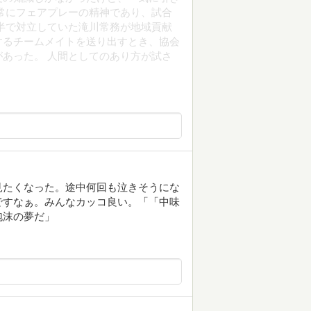
常にフェアプレーの精神であり、試合
半で対立していた滝川常務が地域貢献
するチームメイトを送り出すとき、協会
あった。 人間としてのあり方が試さ
見たくなった。途中何回も泣きそうにな
ですなぁ。みんなカッコ良い。「「中味
泡沫の夢だ」