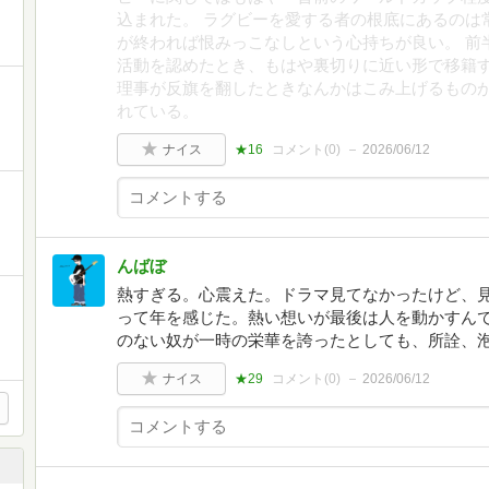
込まれた。 ラグビーを愛する者の根底にあるのは
が終われば恨みっこなしという心持ちが良い。 前
活動を認めたとき、もはや裏切りに近い形で移籍
理事が反旗を翻したときなんかはこみ上げるものが
れている。
ナイス
★16
コメント(
0
)
2026/06/12
んばぼ
熱すぎる。心震えた。ドラマ見てなかったけど、
って年を感じた。熱い想いが最後は人を動かすん
のない奴が一時の栄華を誇ったとしても、所詮、
ナイス
★29
コメント(
0
)
2026/06/12