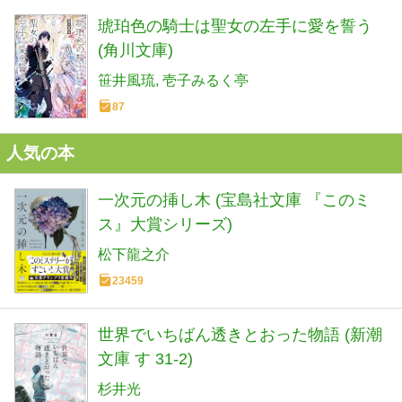
琥珀色の騎士は聖女の左手に愛を誓う
(角川文庫)
笹井風琉
壱子みるく亭
87
人気の本
一次元の挿し木 (宝島社文庫 『このミ
ス』大賞シリーズ)
松下龍之介
23459
世界でいちばん透きとおった物語 (新潮
文庫 す 31-2)
杉井光