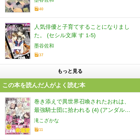
40
人気俳優と子育てすることになりまし
た。 (セシル文庫 す 1-5)
墨谷佐和
37
もっと見る
この本を読んだ人がよく読む本
巻き添えで異世界召喚されたおれは、
最強騎士団に拾われる (4) (アンダルシ
ュノベルズ)
滝こざかな
11