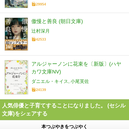
29954
傲慢と善良 (朝日文庫)
辻村深月
42533
アルジャーノンに花束を〔新版〕(ハヤ
カワ文庫NV)
ダニエル・キイス
小尾芙佐
24139
人気俳優と子育てすることになりました。 (セシル
文庫)をシェアする
本つぶやきをつぶやく