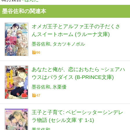
墨谷佐和の関連本
オメガ王子とアルファ王子の子だくさ
んスイートホーム (ラルーナ文庫)
墨谷佐和
タカツキノボル
66
あなたと俺が、恋におちたら ~シェアハ
ウスはパラダイス (B‐PRINCE文庫)
墨谷佐和
氷栗優
47
王子と子育て: ベビーシッターシンデレ
ラ物語 (セシル文庫 す 1-1)
墨谷佐和