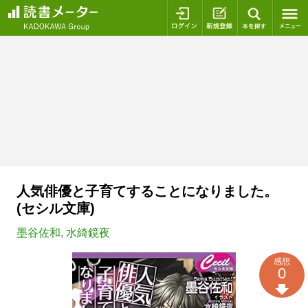
ログイン
新規登録
本を探
人気俳優と子育てすることになりました。
(セシル文庫)
墨谷佐和
,
水綺鏡夜
感想
0