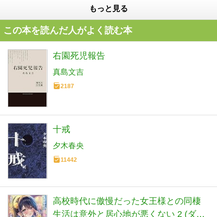
もっと見る
この本を読んだ人がよく読む本
右園死児報告
真島文吉
2187
十戒
夕木春央
11442
高校時代に傲慢だった女王様との同棲
生活は意外と居心地が悪くない 2 (ダッ