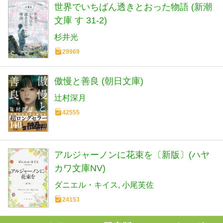
世界でいちばん透きとおった物語 (新潮
文庫 す 31-2)
杉井光
29969
傲慢と善良 (朝日文庫)
辻村深月
42555
アルジャーノンに花束を〔新版〕(ハヤ
カワ文庫NV)
ダニエル・キイス
小尾芙佐
24153