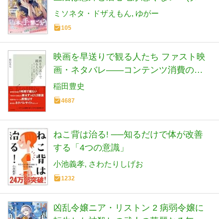
シュエックス文庫)
ミソネタ・ドザえもん
ゆがー
105
映画を早送りで観る人たち ファスト映
画・ネタバレ――コンテンツ消費の現
在形 (光文社新書)
稲田豊史
4687
ねこ背は治る! ──知るだけで体が改善
する「4つの意識」
小池義孝
さわたりしげお
1232
凶乱令嬢ニア・リストン 2 病弱令嬢に