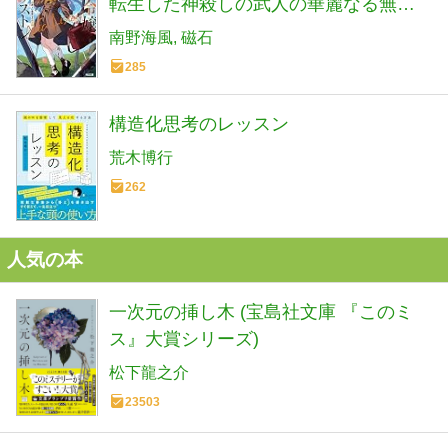
転生した神殺しの武人の華麗なる無双
録 (HJ文庫 み 07-01-02)
南野海風
磁石
285
構造化思考のレッスン
荒木博行
262
人気の本
一次元の挿し木 (宝島社文庫 『このミ
ス』大賞シリーズ)
松下龍之介
23503