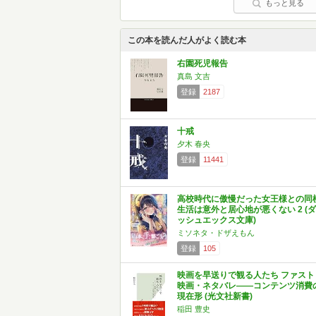
もっと見る
この本を読んだ人がよく読む本
右園死児報告
真島 文吉
登録
2187
十戒
夕木 春央
登録
11441
高校時代に傲慢だった女王様との同
生活は意外と居心地が悪くない 2 (ダ
ッシュエックス文庫)
ミソネタ・ドザえもん
登録
105
映画を早送りで観る人たち ファスト
映画・ネタバレ――コンテンツ消費
現在形 (光文社新書)
稲田 豊史