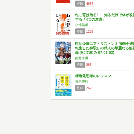
登録
4687
ねこ背は治る! ──知るだけで体が改
する「4つの意識」
小池義孝
登録
1232
凶乱令嬢ニア・リストン 2 病弱令嬢
転生した神殺しの武人の華麗なる無
録 (HJ文庫 み 07-01-02)
南野海風
登録
285
構造化思考のレッスン
荒木博行
登録
262