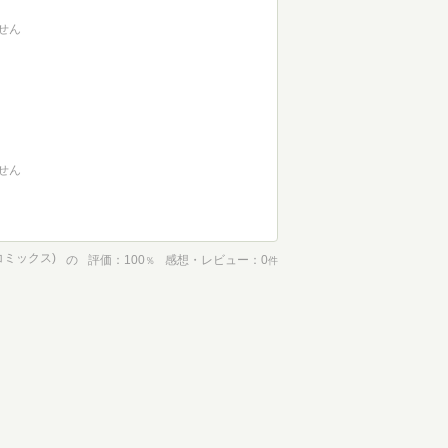
せん
せん
コミックス)
の
評価
100
感想・レビュー
0
％
件