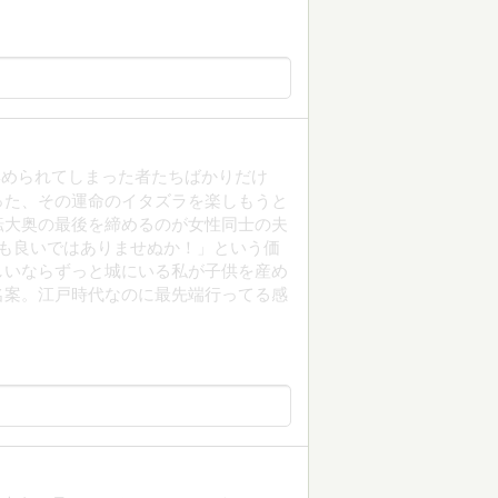
集められてしまった者たちばかりだけ
った、その運命のイタズラを楽しもうと
転大奥の最後を締めるのが女性同士の夫
も良いではありませぬか！」という価
しいならずっと城にいる私が子供を産め
名案。江戸時代なのに最先端行ってる感