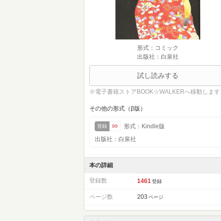
形式：コミック
出版社：白泉社
試し読みする
※電子書籍ストアBOOK☆WALKERへ移動します
その他の形式（β版）
形式：Kindle版
登録
96
出版社：白泉社
本の詳細
登録数
1461
登録
ページ数
203
ページ