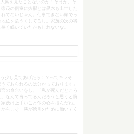
う大奥を見たことないのか！そうか、そ
。家茂の側室に抜擢とは黒木も出世した
されてないじゃん。仕事できない頭でっ
の地位を危うくしてるし。家茂の次の将
し長く続いていたかもしれないな。
もう少し見てあげたら！？ってキレそ
思うておられるのは分かっております」
和宮の命乞いをし、「私が死んだところ
な」なんて言ってるんだろうと思うと胸
。家茂は上手いこと帝の心を掴んだね。
たからこそ、勝が徳川のために動いてく