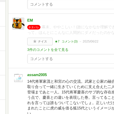
EM
幕末、ややこしい！(故になかなか理解で
ネタバレ
って、ほんとにこんなに人間的にダメだったのか
ナイス
★7
コメント(
3
)
2025/06/22
3件のコメントを全て見る
assam2005
14代将軍家茂と和宮の心の交流。武家と公家の融
取り合って一緒に生きていくために支え合えた二
登場まであと一人。15代将軍慶喜のサブ的な存在
う点で、慶喜との違いを表現した巻。言ってること
れを言っては誰もついてこないでしょ。正しいだ
まれたことに虎の威を借る狐15代というイメージ
い。