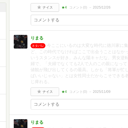
ナイス
★4
コメント(
0
)
2025/12/26
りまる
今ここにいるのは大変な時代に徳川家に
ネタバレ
ど、この時代でなければここで出会うことはなか
いうスタンスが好き。みんな陽キャだな。男女逆
婦で、「夫婦でなくても2人で人のこの親になって
値観が飛び出してくるの最高。しかも「将軍が忙
ばいいじゃない」とは女性同士だからこそできる
じ痺れる。
ナイス
★4
コメント(
0
)
2025/11/09
りまる