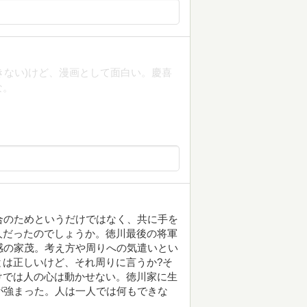
きない)けど、漫画として面白い。慶喜
な。
合のためというだけではなく、共に手を
人だったのでしょうか。徳川最後の将軍
感の家茂。考え方や周りへの気遣いとい
は正しいけど、それ周りに言うか?そ
けでは人の心は動かせない。徳川家に生
が強まった。人は一人では何もできな