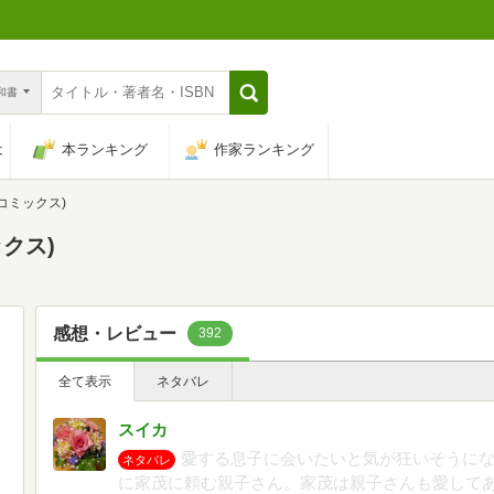
n和書
は
本ランキング
作家ランキング
ルコミックス)
ックス)
感想・レビュー
392
全て表示
ネタバレ
スイカ
愛する息子に会いたいと気が狂いそうに
ネタバレ
に家茂に頼む親子さん。家茂は親子さんも愛して