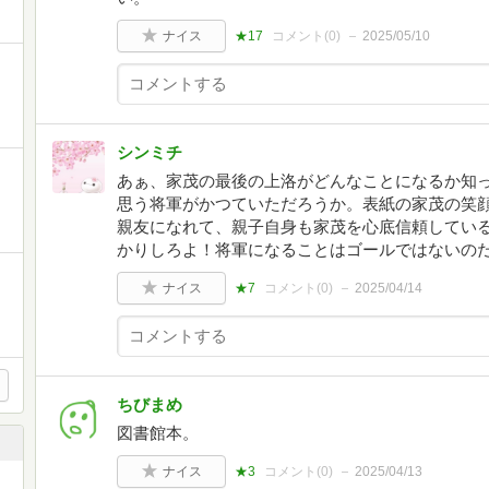
ナイス
★17
コメント(
0
)
2025/05/10
シンミチ
あぁ、家茂の最後の上洛がどんなことになるか知
思う将軍がかつていただろうか。表紙の家茂の笑
親友になれて、親子自身も家茂を心底信頼している
かりしろよ！将軍になることはゴールではないの
ナイス
★7
コメント(
0
)
2025/04/14
ちびまめ
図書館本。
ナイス
★3
コメント(
0
)
2025/04/13