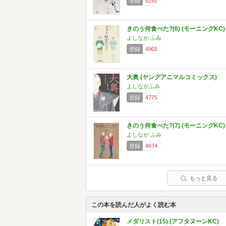
登録
5292
きのう何食べた?(6) (モーニングKC)
よしなが ふみ
登録
4901
大奥 (ヤングアニマルコミックス)
よしながふみ
登録
4775
きのう何食べた?(7) (モーニングKC)
よしなが ふみ
登録
4674
もっと見る
この本を読んだ人がよく読む本
メダリスト(15) (アフタヌーンKC)