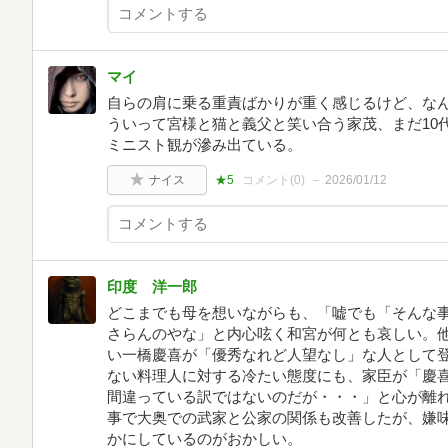
マイ
自らの肩に乗る重責ばかりが重く感じるけど、な
ういって宮様と猫と義父と笑い合う家茂、まだ10
ミニスト観が滲み出ている。
ナイス
★5
コメント(
0
)
2026/01/12
印度 洋一郎
どこまでも母を想いながらも、「嘘でも「そんな
さらんのやな」と内心呟く和宮が何とも哀しい。
い一橋慶喜が「優秀なれど人望なし」な人として
ない料理人に対する冷たい態度にも、家臣が「慶
間違っている訳ではないのだが・・・」と心が離
事で大奥での武家と公家の関係も改善したが、嫌
かにしているのがおかしい。