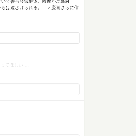
せいで参与会議解体、薩摩が反幕府
からは遠ざけられる。 ＞慶喜さらに信
なってほしい…。