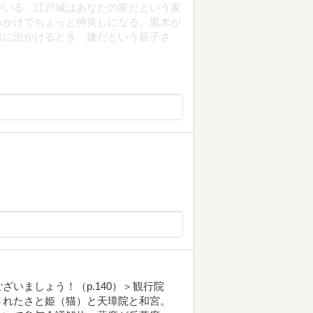
がいる、江戸城はあなたの家だという家
っかけでちょっと仲良しになる。黒木が
旅に出かけるとき、嫌だという親子さ
いましょう！（p.140）＞観行院
されたさと姫（猫）と天璋院と和宮。