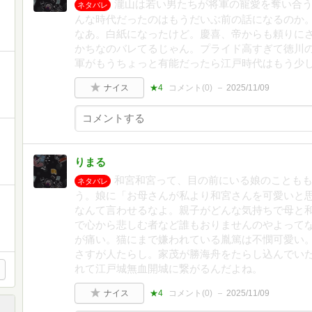
瀧山は若い男たちが将軍の寵愛を奪い合
ネタバレ
んな時代だったのはもうだいぶ前の話になるのか
なあ。白紙になったけど。慶喜、帝からも頼りに
かちなのバレてるじゃん。プライド高すぎて徳川
軍がもうちょっと有能だったら江戸時代はもう少
ナイス
★4
コメント(
0
)
2025/11/09
りまる
和宮和宮って、目の前にいる娘のことも
ネタバレ
う。娘に「お母さんが私より和宮さんを可愛いと
なんて言わせるなよ。親子がどんな気持ちで母と
で心から悲しむ者など誰もおりませんのやよって
が痛い。猫にまで嫌われている胤篤は不憫可愛い
さすが人たらし。家茂が勝海舟をたらし込んでい
れて江戸城無血開城に繋がるんだよね。
ナイス
★4
コメント(
0
)
2025/11/09