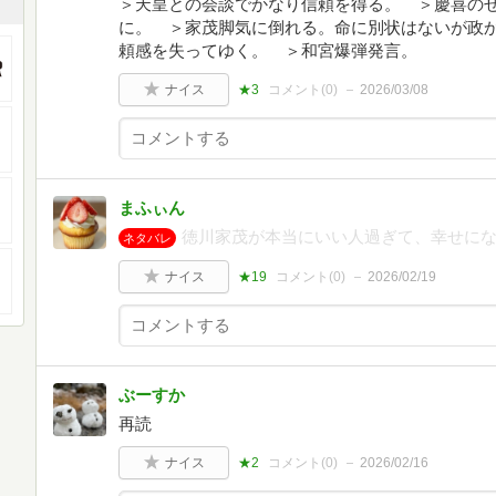
＞天皇との会談でかなり信頼を得る。 ＞慶喜の
に。 ＞家茂脚気に倒れる。命に別状はないが政
頼感を失ってゆく。 ＞和宮爆弾発言。
ナイス
★3
コメント(
0
)
2026/03/08
まふぃん
徳川家茂が本当にいい人過ぎて、幸せに
ネタバレ
ナイス
★19
コメント(
0
)
2026/02/19
ぶーすか
再読
ナイス
★2
コメント(
0
)
2026/02/16