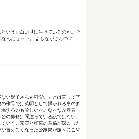
んという面白い世に生きているのか。そ
代なんだぜ‥‥。 よしながさんのフェ
事ない親子さんも可愛い」とは言って下
他の作品では英明として描かれる事の多
登場するのも珍しいか。なかなか定着し
喜公の仰せは間違っている訳ではない。
れていく。家茂と和宮の関係が深まった
味が言えなくなった公家衆が嫌々にこや