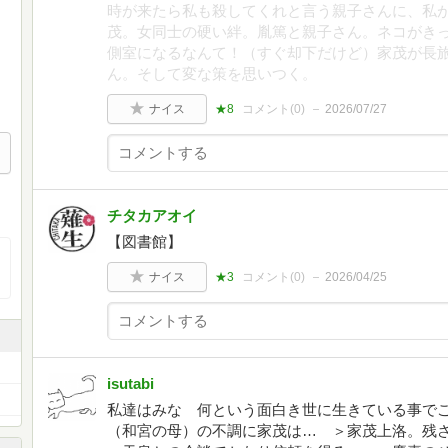
時が来たら私も殺してくれと言う親子さんに、私
茂。女同士の硬い絆。胤篤と親子さん。ネコがき
側室になるなんて！（すぐ却下だけど）家茂が長
ん。そして変な策を思いつく。
ナイス
★8
コメント(
0
)
2026/07/27
チタカアオイ
【図書館】
ナイス
★3
コメント(
0
)
2026/04/25
isutabi
私達はみな 何という面白き世に生きている事でござ
（和宮の母）の不調に家茂は… ＞家茂上洛。残