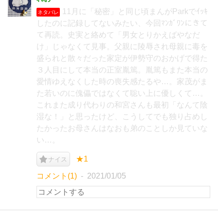
11月に「秘密」と同じ頃まんがParkでｲｯｷ
ネタバレ
したのに記録してないみたい、今回ﾏﾝｶﾞﾜﾝにきて
て再読。史実と絡めて「男女とりかえばやなだ
け」じゃなくて見事。父親に陵辱され母親に毒を
盛られと散々だった家定が伊勢守のおかげで得た
３人目にして本当の正室胤篤。胤篤もまた本当の
愛情ゆえなくした時の喪失感たるや…。家茂がま
た若いのに傀儡ではなくて聡い上に優しくて…。
これまた成り代わりの和宮さんも最初「なんて陰
湿な！」と思ったけど、こうしてでも独り占めし
たかったお母さんはなおも弟のことしか見ていな
い…。
★1
ナイス
コメント(1)
2021/01/05