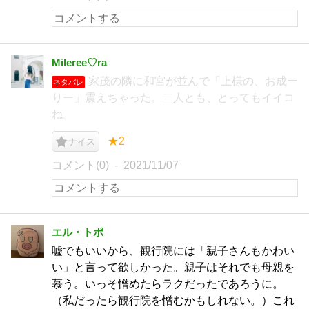
Mileree♡ra
家茂の隣に和宮が並んで「上様の、お成ー
ネタバレ
りー」震えちゃった。二人とも、とってもイイコ
ね。
★2
ナイス
コメント(0)
2021/11/07
エル・トポ
嘘でもいいから、観行院には「親子さんもかわい
い」と言って欲しかった。親子はそれでも母親を
慕う。いっそ憎めたらラクだったであろうに。
（私だったら観行院を憎むかもしれない。）これ