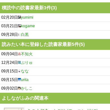
積読中の読書家最新3件(3)
02月20日
yumimi
03月21日
kogame
09月28日
白黒
読みたい本に登録した読書家最新5件(5)
09月04日
不知火
12月24日
ぶりゅ
09月15日
なな
09月15日
urita
09月02日
かしこ
よしながふみの関連本