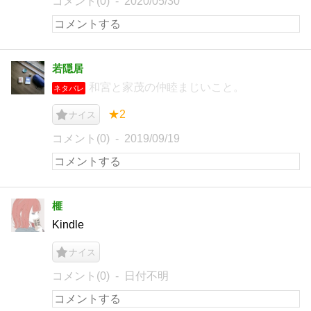
コメント(0)
2020/05/30
若隠居
和宮と家茂の仲睦まじいこと。
ネタバレ
★2
ナイス
コメント(0)
2019/09/19
榧
Kindle
ナイス
コメント(0)
日付不明