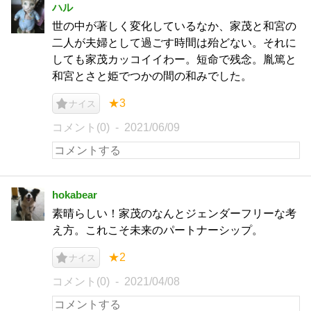
ハル
世の中が著しく変化しているなか、家茂と和宮の
二人が夫婦として過ごす時間は殆どない。それに
しても家茂カッコイイわー。短命で残念。胤篤と
和宮とさと姫でつかの間の和みでした。
★3
ナイス
コメント(0)
2021/06/09
hokabear
素晴らしい！家茂のなんとジェンダーフリーな考
え方。これこそ未来のパートナーシップ。
★2
ナイス
コメント(0)
2021/04/08