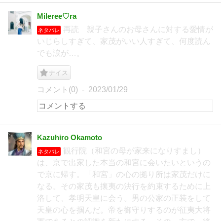
Mileree♡ra
再読 親子さんのお母さんに対する愛情が
ネタバレ
いじらしすぎて、家茂がいい人すぎて、何度読ん
でも涙が…。
ナイス
コメント(0)
2023/01/29
Kazuhiro Okamoto
観行院（和宮の母が家来になりすまし）
ネタバレ
は、京で出家した本当の和宮に会いたいというの
で京に帰す。「和宮」の心の拠り所は家茂だけに
なる。その家茂も攘夷の決行を約束するために上
洛して、孝明天皇に会う。男の公家の正装をして
天皇の心を掴んだ。帝を御守りするのが征夷大将