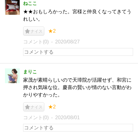
ねここ
★★おもしろかった。宮様と仲良くなってきてう
れしい。
★2
ナイス
コメント(0)
2020/08/27
まりこ
家茂が素晴らしいので天璋院が活躍せず、和宮に
押され気味な位。慶喜の賢いが情のない言動がわ
かりやすかった。
★2
ナイス
コメント(0)
2020/08/01