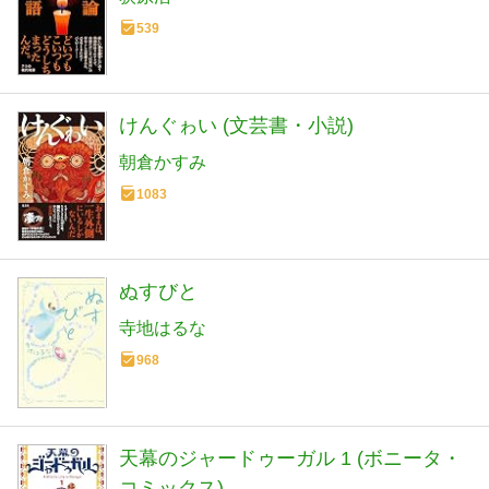
539
けんぐゎい (文芸書・小説)
朝倉かすみ
1083
ぬすびと
寺地はるな
968
天幕のジャードゥーガル 1 (ボニータ・
コミックス)