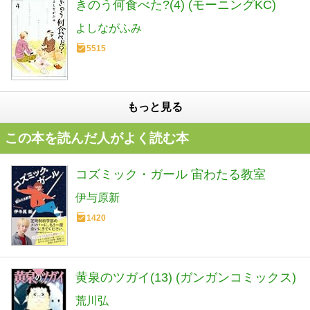
きのう何食べた?(4) (モーニングKC)
よしながふみ
5515
もっと見る
この本を読んだ人がよく読む本
コズミック・ガール 宙わたる教室
伊与原新
1420
黄泉のツガイ(13) (ガンガンコミックス)
荒川弘