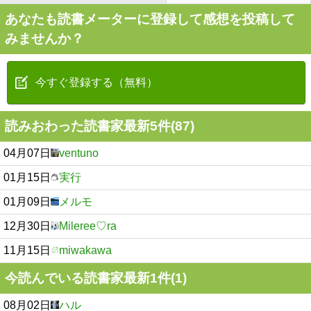
あなたも読書メーターに登録して感想を投稿して
みませんか？
今すぐ登録する（無料）
読みおわった読書家最新5件(87)
04月07日
ventuno
01月15日
実行
01月09日
メルモ
12月30日
Mileree♡ra
11月15日
miwakawa
今読んでいる読書家最新1件(1)
08月02日
ハル