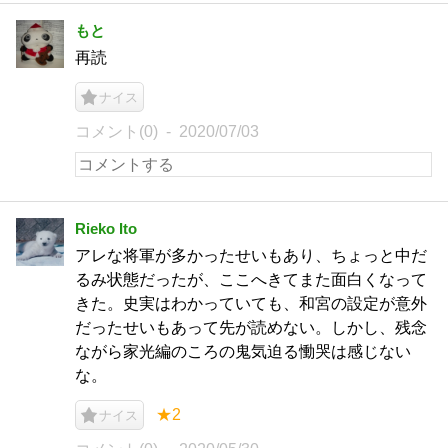
もと
再読
ナイス
コメント(0)
2020/07/03
Rieko Ito
アレな将軍が多かったせいもあり、ちょっと中だ
るみ状態だったが、ここへきてまた面白くなって
きた。史実はわかっていても、和宮の設定が意外
だったせいもあって先が読めない。しかし、残念
ながら家光編のころの鬼気迫る慟哭は感じない
な。
★2
ナイス