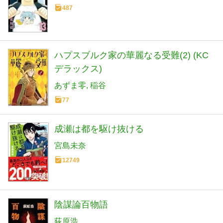
487
ハプスブルク家の華麗なる受難(2) (KC
デラックス)
あずま零
稲谷
77
成瀬は都を駆け抜ける
宮島未奈
12749
陰謀論百物語
荻原浩