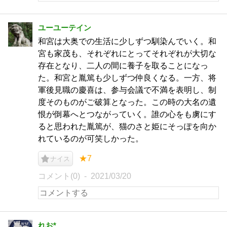
ユーユーテイン
和宮は大奥での生活に少しずつ馴染んでいく。和
宮も家茂も、それぞれにとってそれぞれが大切な
存在となり、二人の間に養子を取ることになっ
た。和宮と胤篤も少しずつ仲良くなる。一方、将
軍後見職の慶喜は、参与会議で不満を表明し、制
度そのものがご破算となった。この時の大名の遺
恨が倒幕へとつながっていく。誰の心をも虜にす
ると思われた胤篤が、猫のさと姫にそっぽを向か
れているのが可笑しかった。
★7
ナイス
コメント(0)
2021/03/20
れお*