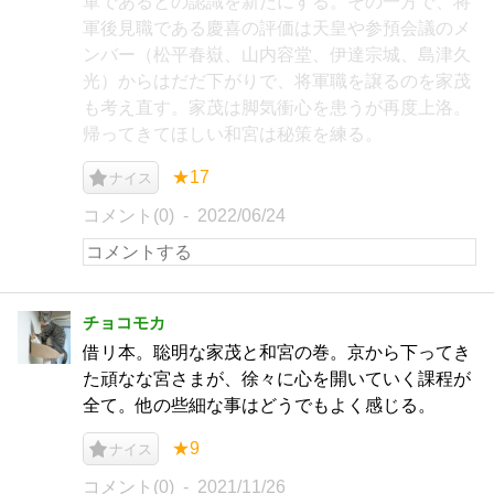
軍であるとの認識を新たにする。その一方で、将
軍後見職である慶喜の評価は天皇や参預会議のメ
ンバー（松平春嶽、山内容堂、伊達宗城、島津久
光）からはだだ下がりで、将軍職を譲るのを家茂
も考え直す。家茂は脚気衝心を患うが再度上洛。
帰ってきてほしい和宮は秘策を練る。
★17
ナイス
コメント(0)
2022/06/24
チョコモカ
借リ本。聡明な家茂と和宮の巻。京から下ってき
た頑なな宮さまが、徐々に心を開いていく課程が
全て。他の些細な事はどうでもよく感じる。
★9
ナイス
コメント(0)
2021/11/26