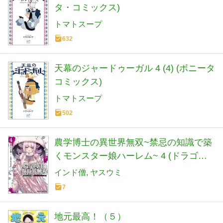
タ・コミックス)
トマトスープ
632
天幕のジャードゥーガル 4 (4) (ボニータ
コミックス)
トマトスープ
502
農学博士の異世界無双~禁忌の知識で築
くモンスター娘ハーレム~ 4 (ドラゴン
コミックスエイジ)
インド僧
ヤスウミ
7
地元最高！（５）