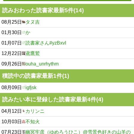
読みおわった読書家最新5件(14)
08月25日
タヌ吉
01月30日
か
01月07日
読書家さん#yzBxvI
12月22日
鳶鷹鷲
09月26日
ouha_unrhythm
積読中の読書家最新1件(1)
08月09日
igfjsk
読みたい本に登録した読書家最新4件(4)
04月12日
カリンニ
10月03日
不知火
07月23日
幽冥牢彦（ゆめろうひこ）@雪景色好きの山羊の