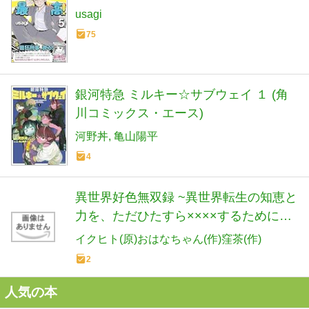
usagi
75
銀河特急 ミルキー☆サブウェイ １ (角
川コミックス・エース)
河野丼
亀山陽平
4
異世界好色無双録 ~異世界転生の知恵と
力を、ただひたすら××××するために使
う~(7): ヤンマガKCスペシャル
イクヒト(原)おはなちゃん(作)窪茶(作)
2
人気の本