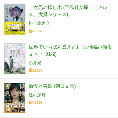
一次元の挿し木 (宝島社文庫 『このミ
ス』大賞シリーズ)
松下龍之介
23506
世界でいちばん透きとおった物語 (新潮
文庫 す 31-2)
杉井光
29969
傲慢と善良 (朝日文庫)
辻村深月
42556