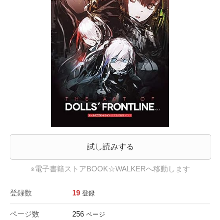
試し読みする
※電子書籍ストアBOOK☆WALKERへ移動します
登録数
19
登録
ページ数
256
ページ