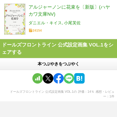
アルジャーノンに花束を〔新版〕(ハヤ
カワ文庫NV)
ダニエル・キイス
小尾芙佐
24154
ドールズフロントライン 公式設定画集 VOL.1をシ
ェアする
本つぶやきをつぶやく
ドールズフロントライン 公式設定画集 VOL.1
の
評価
14
％
感想・レビュ
ー
1
件