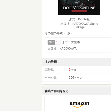
形式：Kindle版
出版社：KADOKAWA Game
Linkage
その他の形式（β版）
形式：大型本
登録
19
出版社：KADOKAWA
本の詳細
登録数
0
登録
ページ数
256
ページ
書店で詳細を見る