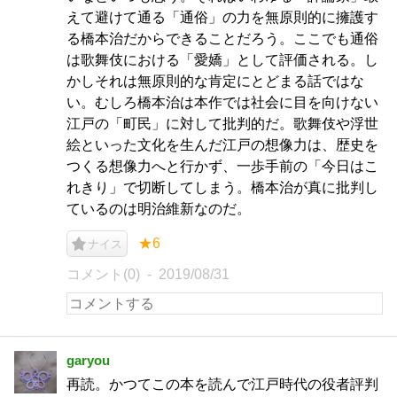
えて避けて通る「通俗」の力を無原則的に擁護す
る橋本治だからできることだろう。ここでも通俗
は歌舞伎における「愛嬌」として評価される。し
かしそれは無原則的な肯定にとどまる話ではな
い。むしろ橋本治は本作では社会に目を向けない
江戸の「町民」に対して批判的だ。歌舞伎や浮世
絵といった文化を生んだ江戸の想像力は、歴史を
つくる想像力へと行かず、一歩手前の「今日はこ
れきり」で切断してしまう。橋本治が真に批判し
ているのは明治維新なのだ。
★6
ナイス
コメント(0)
2019/08/31
garyou
再読。かつてこの本を読んで江戸時代の役者評判