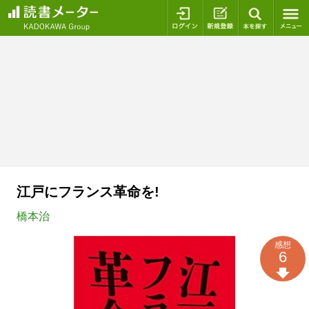
ログイン
新規登録
本を探
江戸にフランス革命を!
橋本治
感想
6