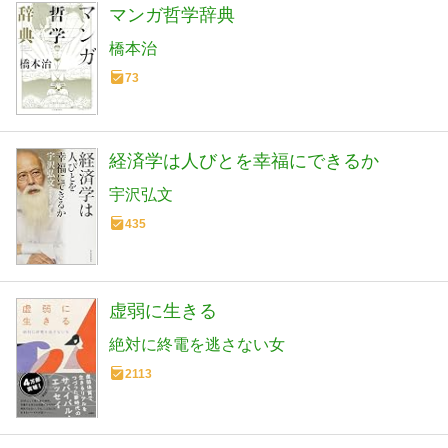
マンガ哲学辞典
橋本治
73
経済学は人びとを幸福にできるか
宇沢弘文
435
虚弱に生きる
絶対に終電を逃さない女
2113