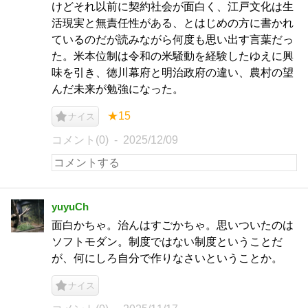
けどそれ以前に契約社会が面白く、江戸文化は生
活現実と無責任性がある、とはじめの方に書かれ
ているのだが読みながら何度も思い出す言葉だっ
た。米本位制は令和の米騒動を経験したゆえに興
味を引き、徳川幕府と明治政府の違い、農村の望
んだ未来が勉強になった。
★15
ナイス
コメント(0)
2025/12/09
yuyuCh
面白かちゃ。治んはすごかちゃ。思いついたのは
ソフトモダン。制度ではない制度ということだ
が、何にしろ自分で作りなさいということか。
ナイス