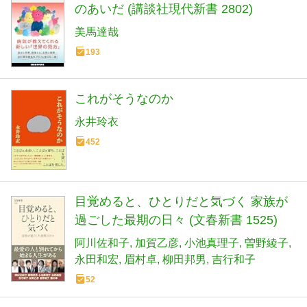
のあいだ (講談社現代新書 2802)
美馬達哉
193
これがそうなのか
永井玲衣
452
目覚めると、ひとりだと気づく 家族が
過ごした最期の日々 (文春新書 1525)
阿川佐和子
加賀乙彦
小池真理子
曽野綾子
永田和宏
眉村卓
柳田邦男
吉行和子
52