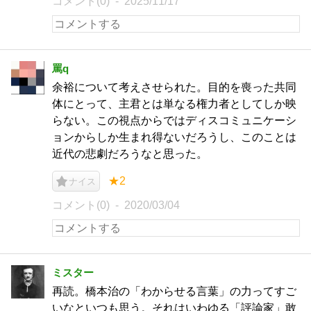
コメント(0)
2025/11/17
罵q
余裕について考えさせられた。目的を喪った共同
体にとって、主君とは単なる権力者としてしか映
らない。この視点からではディスコミュニケーシ
ョンからしか生まれ得ないだろうし、このことは
近代の悲劇だろうなと思った。
★2
ナイス
コメント(0)
2020/03/04
ミスター
再読。橋本治の「わからせる言葉」の力ってすご
いなといつも思う。それはいわゆる「評論家」敢