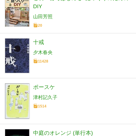
DIY
山田芳照
20
十戒
夕木春央
11428
ポースケ
津村記久子
1514
中庭のオレンジ (単行本)