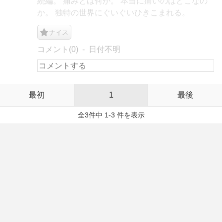
続編。 痛みとは何か。 本当に痛いのはどこなの
か。 独特の世界にぐいぐいひきこまれる。
ナイス
コメント(0)
日付不明
最初
1
最後
全3件中 1-3 件を表示