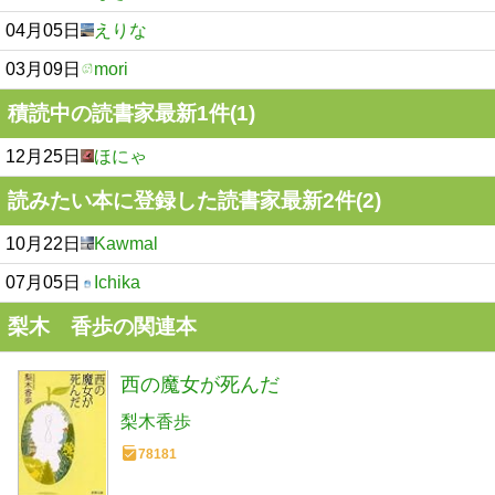
04月05日
えりな
03月09日
mori
積読中の読書家最新1件(1)
12月25日
ほにゃ
読みたい本に登録した読書家最新2件(2)
10月22日
Kawmal
07月05日
Ichika
梨木 香歩の関連本
西の魔女が死んだ
梨木香歩
78181