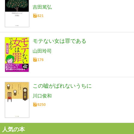
吉田篤弘
821
モテない女は罪である
山田玲司
176
この嘘がばれないうちに
川口俊和
9250
人気の本