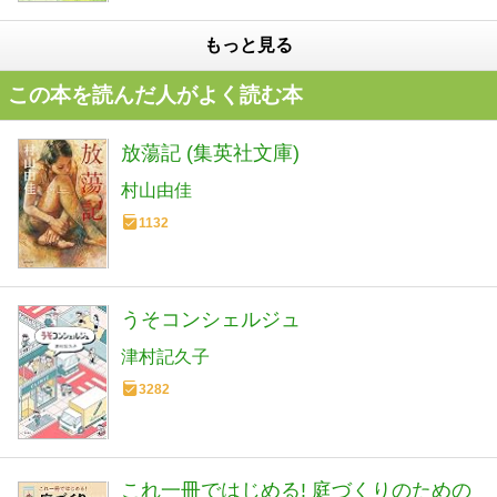
もっと見る
この本を読んだ人がよく読む本
放蕩記 (集英社文庫)
村山由佳
1132
うそコンシェルジュ
津村記久子
3282
これ一冊ではじめる! 庭づくりのための