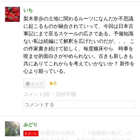
いち
梨木香歩の土地に関わるルーツになんだか不思議
に起こるものが融合されていって、今回は日本古
事記にまで至るスケールの広さである。予備知識
ない私は続編にて解釈を広げたいのだが、、、 こ
の作家書き続けて欲しく、毎度糠床やら 時事を
咬ませ的面白さがやめられない。古きも新しきも
共にありてこれからを考えていかないか？ 新作を
心より願っている。
★6
ナイス
コメント(0)
日付不明
みどり
何度目かの再読。 「ｆ植物園の巣穴」の
ネタバレ