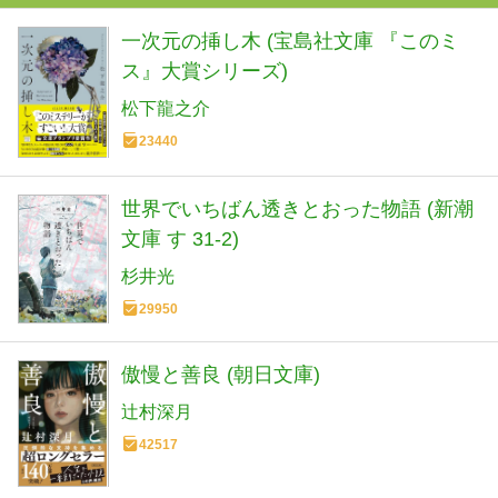
一次元の挿し木 (宝島社文庫 『このミ
ス』大賞シリーズ)
松下龍之介
23440
世界でいちばん透きとおった物語 (新潮
文庫 す 31-2)
杉井光
29950
傲慢と善良 (朝日文庫)
辻村深月
42517