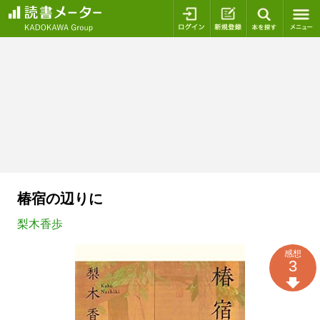
ログイン
新規登録
本を探
椿宿の辺りに
梨木香歩
感想
3