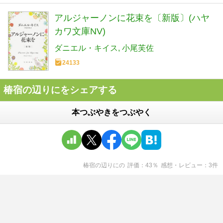
アルジャーノンに花束を〔新版〕(ハヤ
カワ文庫NV)
ダニエル・キイス
小尾芙佐
24133
椿宿の辺りにをシェアする
本つぶやきをつぶやく
椿宿の辺りに
の
評価
43
％
感想・レビュー
3
件