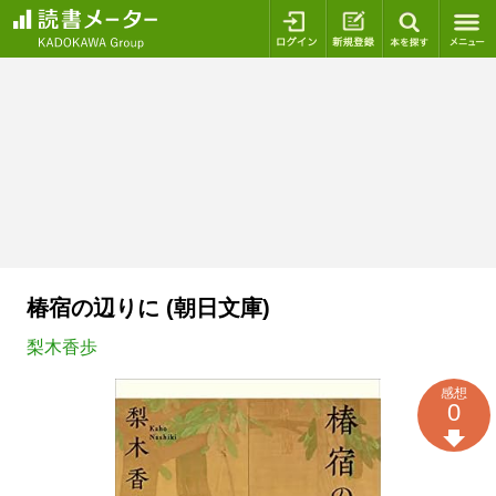
ログイン
新規登録
本を探
椿宿の辺りに (朝日文庫)
梨木香歩
感想
0