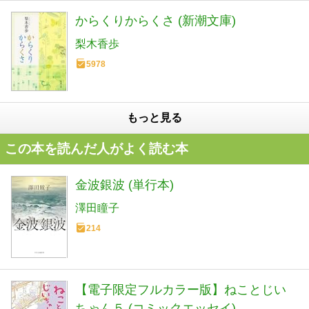
からくりからくさ (新潮文庫)
梨木香歩
5978
もっと見る
この本を読んだ人がよく読む本
金波銀波 (単行本)
澤田瞳子
214
【電子限定フルカラー版】ねことじい
ちゃん５ (コミックエッセイ)