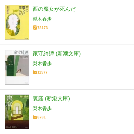
西の魔女が死んだ
梨木香歩
78173
家守綺譚 (新潮文庫)
梨木香歩
11577
裏庭 (新潮文庫)
梨木香歩
8781