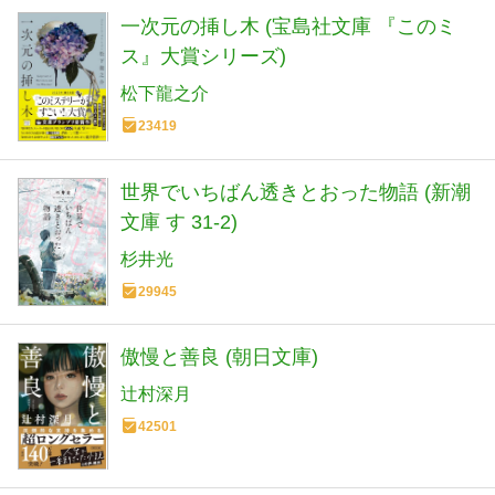
一次元の挿し木 (宝島社文庫 『このミ
ス』大賞シリーズ)
松下龍之介
23419
世界でいちばん透きとおった物語 (新潮
文庫 す 31-2)
杉井光
29945
傲慢と善良 (朝日文庫)
辻村深月
42501