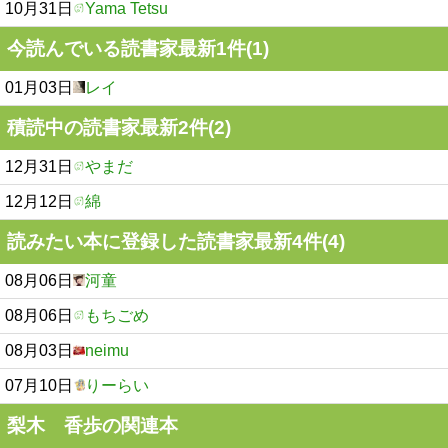
10月31日
Yama Tetsu
今読んでいる読書家最新1件(1)
01月03日
レイ
積読中の読書家最新2件(2)
12月31日
やまだ
12月12日
綿
読みたい本に登録した読書家最新4件(4)
08月06日
河童
08月06日
もちごめ
08月03日
neimu
07月10日
りーらい
梨木 香歩の関連本