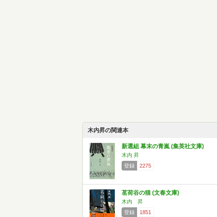
木内昇の関連本
新選組 幕末の青嵐 (集英社文庫)
木内 昇
登録
2275
茗荷谷の猫 (文春文庫)
木内 昇
登録
1851