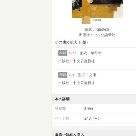
形式：Kindle版
出版社：中央公論新社
その他の形式（β版）
形式：単行本
登録
1261
出版社：中央公論新社
形式：文庫
登録
235
出版社：中央公論新社
本の詳細
登録数
2
登録
ページ数
248
ページ
書店で詳細を見る