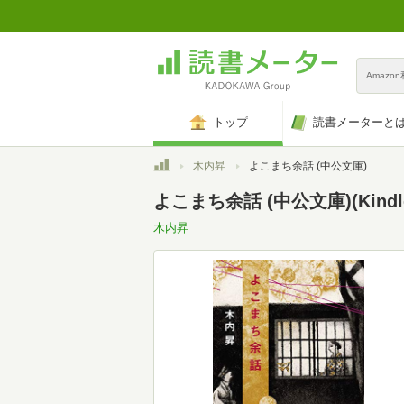
Amazo
トップ
読書メーターと
トップ
木内昇
よこまち余話 (中公文庫)
よこまち余話 (中公文庫)(Kindl
木内昇