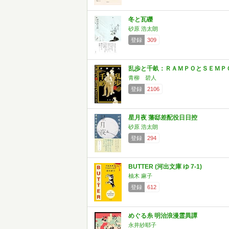
冬と瓦礫
砂原 浩太朗
登録
309
乱歩と千畝：ＲＡＭＰＯとＳＥＭＰ
青柳 碧人
登録
2106
星月夜 藩邸差配役日日控
砂原 浩太朗
登録
294
BUTTER (河出文庫 ゆ 7-1)
柚木 麻子
登録
612
めぐる糸 明治浪漫霊異譚
永井紗耶子