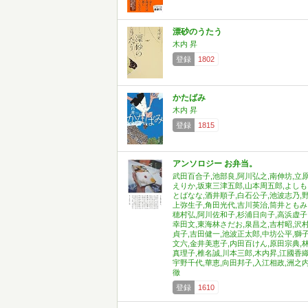
漂砂のうたう
木内 昇
登録
1802
かたばみ
木内 昇
登録
1815
アンソロジー お弁当。
武田百合子,池部良,阿川弘之,南伸坊,立
えりか,坂東三津五郎,山本周五郎,よしも
とばなな,酒井順子,白石公子,池波志乃,
上弥生子,角田光代,吉川英治,筒井ともみ
穂村弘,阿川佐和子,杉浦日向子,高浜虚子
幸田文,東海林さだお,泉昌之,吉村昭,沢
貞子,吉田健一,池波正太郎,中坊公平,獅
文六,金井美恵子,内田百けん,原田宗典,
真理子,椎名誠,川本三郎,木内昇,江國香織
宇野千代,華恵,向田邦子,入江相政,洲之
徹
登録
1610