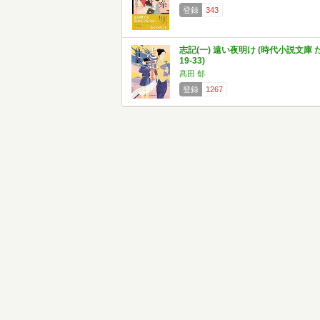
登録
343
志記(一) 遠い夜明け (時代小説文庫 
19-33)
髙田 郁
登録
1267