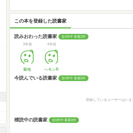
この本を登録した読書家
読みおわった読書家
全2件中 新着2件
3年前
4年前
菊地
へモンR
今読んでいる読書家
全0件中 新着0件
登録しているユーザーはいま
積読中の読書家
全0件中 新着0件