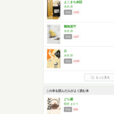
よこまち余話
木内 昇
登録
1261
櫛挽道守
木内 昇
登録
1187
占
木内 昇
登録
1039
もっと見る
この本を読んだ人がよく読む本
どら蔵
朝井 まかて
登録
568