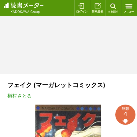
ログイン
新規登録
本を探
フェイク (マーガレットコミックス)
槇村さとる
感想
4