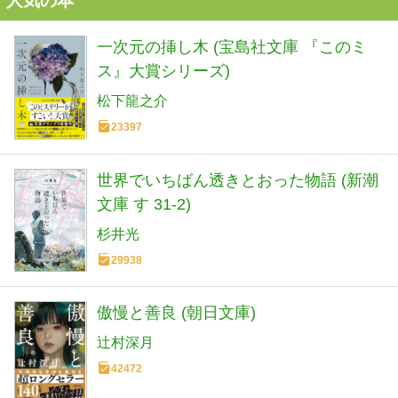
人気の本
一次元の挿し木 (宝島社文庫 『このミ
ス』大賞シリーズ)
松下龍之介
23397
世界でいちばん透きとおった物語 (新潮
文庫 す 31-2)
杉井光
29938
傲慢と善良 (朝日文庫)
辻村深月
42472