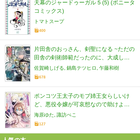
天幕のジャードゥーガル 5 (5) (ボニータ
コミックス)
トマトスープ
400
片田舎のおっさん、剣聖になる ~ただの
田舎の剣術師範だったのに、大成した
弟子たちが俺を放ってくれない件~ 3 (3)
佐賀崎しげる
鍋島テツヒロ
乍藤和樹
(ヤングチャンピオンコミックス)
678
ポンコツ王太子のモブ姉王女らしいけ
ど、悪役令嬢が可哀想なので助けよう
と思います〜王女ルートがない！？な
海原ゆた
諏訪ぺこ
ら作ればいいのよ！〜＠COMIC 第1巻
127
(CORONA COMICS)