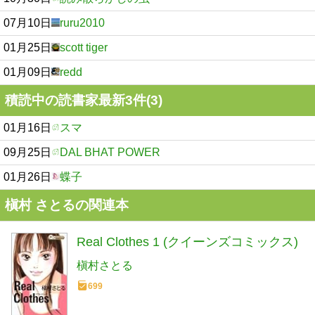
07月10日
ruru2010
01月25日
scott tiger
01月09日
redd
積読中の読書家最新3件(3)
01月16日
スマ
09月25日
DAL BHAT POWER
01月26日
蝶子
槇村 さとるの関連本
Real Clothes 1 (クイーンズコミックス)
槇村さとる
699