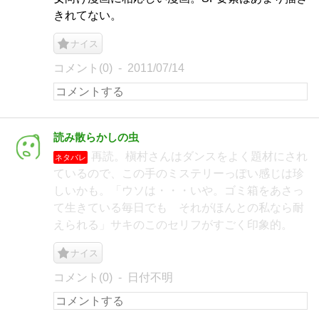
きれてない。
ナイス
コメント(0)
2011/07/14
読み散らかしの虫
再読。槇村さんはダンスをよく題材にされ
ネタバレ
ているので、この手のミステリーっぽい感じは珍
しいかも。「ウソは・・・いや。ゴミ箱をあさっ
て生きている毎日でも それがほんとの私なら耐
えられる」サキのこのセリフがすごく印象的。
ナイス
コメント(0)
日付不明