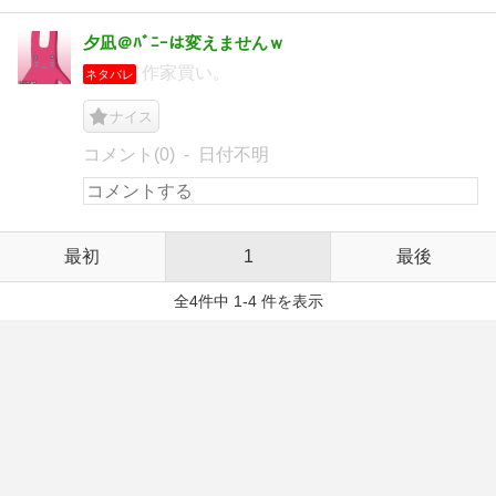
夕凪＠ﾊﾞﾆｰは変えませんｗ
作家買い。
ネタバレ
ナイス
コメント(0)
日付不明
最初
1
最後
全4件中 1-4 件を表示