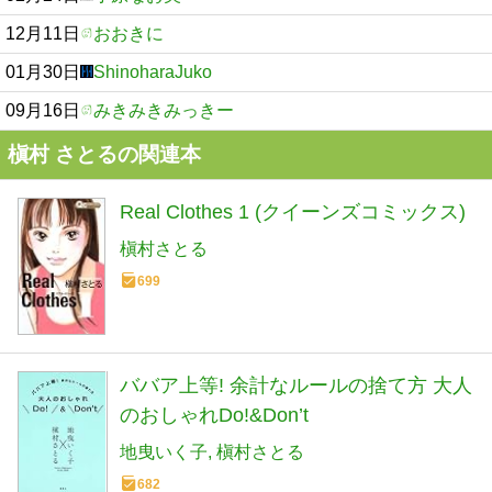
12月11日
おおきに
01月30日
ShinoharaJuko
09月16日
みきみきみっきー
槇村 さとるの関連本
Real Clothes 1 (クイーンズコミックス)
槇村さとる
699
ババア上等! 余計なルールの捨て方 大人
のおしゃれDo!&Don’t
地曳いく子
槇村さとる
682