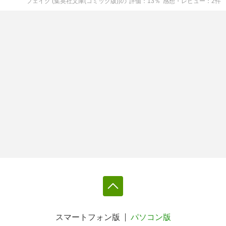
フェイク (集英社文庫(コミック版))
の
評価
13
％
感想・レビュー
2
件
スマートフォン版
パソコン版