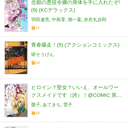
念願の悪役令嬢の身体を手に入れたぞ!
(9) (KCデラックス)
羽田遼亮
中島零
潮一葉
赤衣丸歩郎
37
青春爆走！(5) (アクションコミックス)
研そうげん
34
ヒロイン？聖女？いいえ、オールワー
クスメイドです（誇）！@COMIC 第7
巻 (コロナ・コミックス)
螢子
あてきち
雪子
25