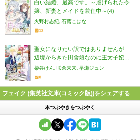
白い結婚、最高です。～虐げられた令
嬢、新妻とメイドを兼任中～(4)
火野村志紀
石蕗こはな
12
聖女になりたい訳ではありませんが
辺境からきた田舎娘なのに王太子妃候
補に選ばれてしまいました！？【電子
柴谷けん
咲倉未来
早瀬ジュン
単行本版】 8 (Spirale COMIC)
8
フェイク (集英社文庫(コミック版))をシェアする
本つぶやきをつぶやく