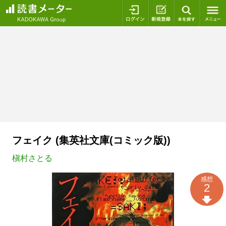
ログイン
新規登録
本を探
フェイク (集英社文庫(コミック版))
槇村さとる
感想
2