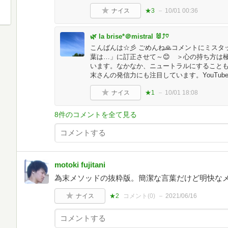
ナイス
★3
10/01 00:36
🌿 la brise*＠mistral 🐰⤴︎♡
こんばんは☆彡 ごめんね🙏コメントにミスタ
葉は…」に訂正させて～😊 ＞心の持ち方は
います。なかなか、ニュートラルにすること
末さんの発信力にも注目しています。YouTu
ナイス
★1
10/01 18:08
8件のコメントを全て見る
motoki fujitani
為末メソッドの抜粋版。簡潔な言葉だけど明快な
ナイス
★2
コメント(
0
)
2021/06/16