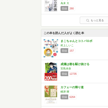
為末 大
登録
280
もっと見る
この本を読んだ人がよく読む本
まこちゃんとコトバロボ
村上しいこ
登録
157
成瀬は都を駆け抜ける
宮島未奈
登録
12735
カフェーの帰り道
嶋津 輝
登録
6264