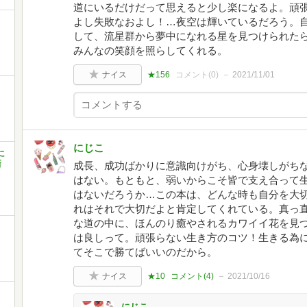
道にいるだけだって思えると少し楽になるよ。頑
よし失敗なおよし！…夜空は輝いているだろう。
して、流星群から夢中になれる星を見つけられた
みんなの笑顔を照らしてくれる。
ナイス
★156
コメント(
0
)
2021/11/01
にじこ
に
新
成長、成功ばかりに意識向けがち、心身壊しがち
はない。もともと、弱いからこそ皆で支え合って
はないだろうか…この本は、どんな時も自分を大
れはそれで大切だよと肯定してくれている。真っ
な道の中に、ほんのり癒やされるカワイイ花を見
は良しって。頑張らない生き方のコツ！生きる為
てそこで勝てばいいのだから。
ナイス
★10
コメント(
4
)
2021/10/16
にじこ