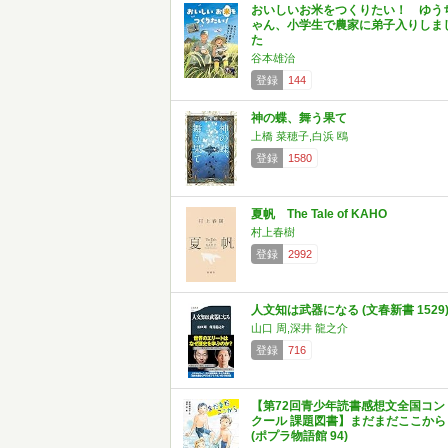
おいしいお米をつくりたい！ ゆう
ゃん、小学生で農家に弟子入りしま
た
谷本雄治
登録
144
神の蝶、舞う果て
上橋 菜穂子,白浜 鴎
登録
1580
夏帆 The Tale of KAHO
村上春樹
登録
2992
人文知は武器になる (文春新書 1529
山口 周,深井 龍之介
登録
716
【第72回青少年読書感想文全国コン
クール 課題図書】まだまだここから
(ポプラ物語館 94)