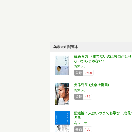
為末大の関連本
諦める力 〈勝てないのは努力が足り
ないからじゃない〉
為末 大
登録
2395
走る哲学 (扶桑社新書)
為末 大
登録
464
熟達論：人はいつまでも学び、成長
きる
為末 大
登録
455