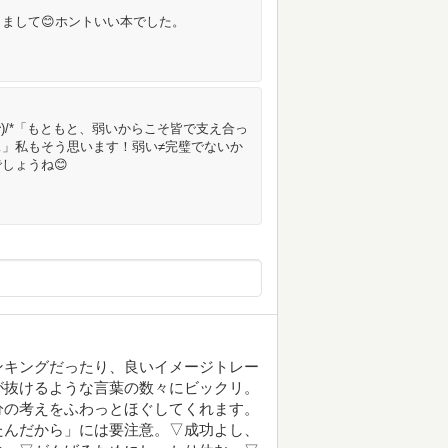
まして😊ホントいい本でした。
^)/*「もともと、弱いからこそ皆で支え合っ
」私もそう思います！弱い≠完璧でないか
しょうね😊
ンキングだったり、良いイメージトレー
が抜けるような言葉の数々にビックリ。
分の考えをふわっとほぐしてくれます。
たんだから」には要注意。▽成功よし、