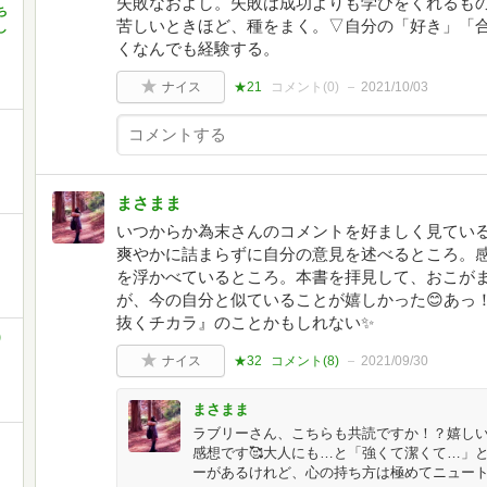
失敗なおよし。失敗は成功よりも学びをくれるも
ち
苦しいときほど、種をまく。▽自分の「好き」「
し
くなんでも経験する。
ナイス
★21
コメント(
0
)
2021/10/03
まさまま
いつからか為末さんのコメントを好ましく見てい
爽やかに詰まらずに自分の意見を述べるところ。
を浮かべているところ。本書を拝見して、おこが
が、今の自分と似ていることが嬉しかった😊あっ
抜くチカラ』のことかもしれない✨
)
ナイス
★32
コメント(
8
)
2021/09/30
まさまま
ラブリーさん、こちらも共読ですか！？嬉しい
感想です🥰大人にも…と「強くて潔くて…」
ーがあるけれど、心の持ち方は極めてニュー