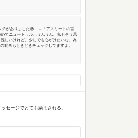
ッチがありました😰 →「アスリートの言
極めてニュートラル…うんうん、私もそう思
も難しいけれど、少しでも心がけたいな。為
beの動画もときどきチェックしてますよ。
メッセージでとても励まされる。