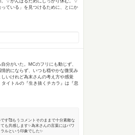
の。▽がんばるためにしっかり休む。▽
合っている」を見つけるために、とにか
る自分がいた。MCのフリにも動じず、
感情的にならず、いつも穏やかな微笑み
ましいけれど為末さんの考え方や感覚
！タイトルの『生き抜くチカラ』は『息
です🥰もうコメントそのままで十分素敵な
とても共感します✨為末さんの言葉にはパワ
トラルという印象でした✨