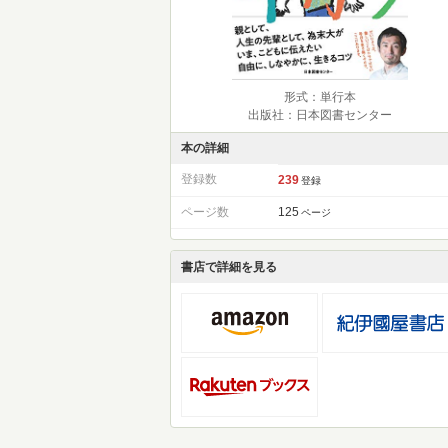
形式：単行本
出版社：日本図書センター
本の詳細
登録数
239
登録
ページ数
125
ページ
書店で詳細を見る