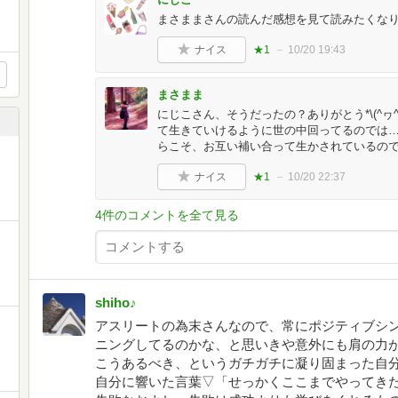
まさままさんの読んだ感想を見て読みたくなり
ナイス
★1
10/20 19:43
まさまま
にじこさん、そうだったの？ありがとう*\(^ヮ
て生きていけるように世の中回ってるのでは…
らこそ、お互い補い合って生かされているので
ナイス
★1
10/20 22:37
4件のコメントを全て見る
shiho♪
アスリートの為末さんなので、常にポジティブシ
ニングしてるのかな、と思いきや意外にも肩の力
こうあるべき、というガチガチに凝り固まった自
自分に響いた言葉▽「せっかくここまでやってき