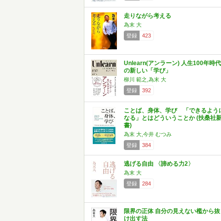
走りながら考える
為末 大
登録
423
Unlearn(アンラーン) 人生100年時代
の新しい「学び」
柳川 範之,為末 大
登録
392
ことば、身体、学び 「できるよう
なる」とはどういうことか (扶桑社
書)
為末 大,今井 むつみ
登録
384
逃げる自由 〈諦める力2〉
為末 大
登録
284
限界の正体 自分の見えない檻から抜
け出す法