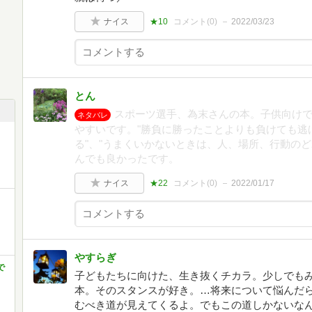
ナイス
★10
コメント(
0
)
2022/03/23
とん
スポーツ選手、為末さんの本。子供向け
ネタバレ
やすいです。"勝負に勝ったことよりも負けても逃
る"、"うまくいかないときは、人、場所、行動の
んでも良かったです。
ナイス
★22
コメント(
0
)
2022/01/17
やすらぎ
で
子どもたちに向けた、生き抜くチカラ。少しでも
本。そのスタンスが好き。…将来について悩んだ
むべき道が見えてくるよ。でもこの道しかないな