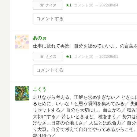
ナイス
★1
コメント(
0
)
2022/09/04
あのぉ
仕事に疲れて再読。自分を認めていいよ、の言葉
ナイス
★1
コメント(
0
)
2022/06/01
こくう
走りながら考える。正解を求めすぎない／ ときに
るために、いいな！と思う瞬間を集めてみる／ 失
リセットする／ 自分を大切にし、面白がる／ 積
大切にする／ 苦しいときほど、種をまく／ 努力
げなさ…日常の心地よさ／ 人生とは総合力／ 自
り大事。自分で考えて自分でやってみるからこそ
親は待つ／