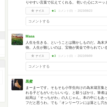
りやすい言葉で伝えてくれる。 乾いた心にスーッ
ナイス
★1
コメント(
0
)
2023/08/23
Masa
人生を生きる、ということは難かしものだ。為末
物。人生が難しいのは、宝物が黄金で作られてい
ナイス
★3
コメント(
0
)
2022/09/09
黒蜜
まーまーです。そもそも小学生向けの為末箴言集
れる子どもがいたらいいな、と願うばかり。筆者
結局は「そっちがわ」の人じゃん。本の中にもあ
フだと思うわ。でも「オンリーワンには落とし穴