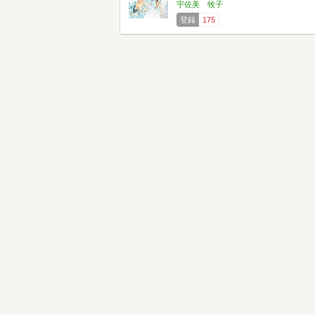
宇佐美 牧子
登録
175