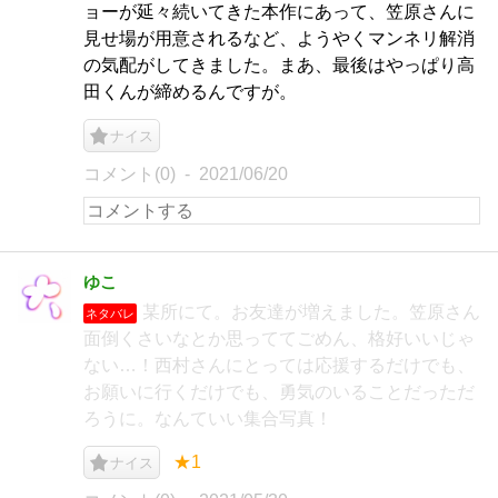
ョーが延々続いてきた本作にあって、笠原さんに
見せ場が用意されるなど、ようやくマンネリ解消
の気配がしてきました。まあ、最後はやっぱり高
田くんが締めるんですが。
ナイス
コメント(0)
2021/06/20
ゆこ
某所にて。お友達が増えました。笠原さん
ネタバレ
面倒くさいなとか思っててごめん、格好いいじゃ
ない…！西村さんにとっては応援するだけでも、
お願いに行くだけでも、勇気のいることだっただ
ろうに。なんていい集合写真！
★1
ナイス