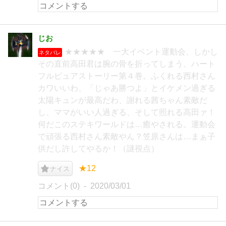
じお
★★★★★ 一大イベント運動会、しかし
ネタバレ
その直前高田君は腕の骨を折ってしまう、ハート
フルピュアストーリー第４巻。ふくれる西村さん
カワいいわ、「じゃあ勝つよ」とイケメン過ぎる
太陽キュンが最高だわ、謝れる茜ちゃん素敵だ
し、ママがいい人過ぎる、そして照れる高田ァ！
何だこのステキワールドは…癒やされる。運動会
で頑張る西村さん素敵やん？笠原さんは…まぁ子
供だし許してやるか！（謎視点）
★12
ナイス
コメント(0)
2020/03/01