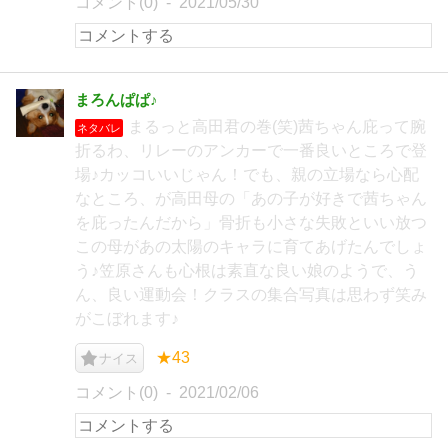
コメント(0)
2021/05/30
まろんぱぱ♪
まるっと高田君の巻(笑)茜ちゃん庇って腕
ネタバレ
折るわ、リレーのアンカーで一番良いところで登
場♪カッコいいじゃん！でも、親の立場なら心配
なところ、が高田母の「あの子が好きで茜ちゃん
を庇ったんだから」骨折も小さな失敗といい放つ
この母があの太陽のキャラに育てあげたんでしょ
う♪笠原さんも心根は素直な良い娘のようで、う
ん、良い運動会！クラスの集合写真は思わず笑み
がこぼれます♪
★43
ナイス
コメント(0)
2021/02/06