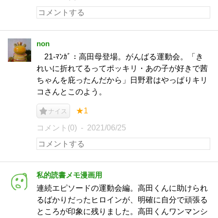
non
21-ﾏﾝｶﾞ：高田母登場。がんばる運動会。「き
れいに折れてるってポッキリ・あの子が好きで茜
ちゃんを庇ったんだから」日野君はやっぱりキリ
コさんとこのよう。
★1
ナイス
コメント(0)
2021/06/25
私的読書メモ漫画用
連続エピソードの運動会編。高田くんに助けられ
るばかりだったヒロインが、明確に自分で頑張る
ところが印象に残りました。高田くんワンマンシ