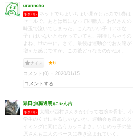
urarincho
ネットでちょいちょい見かけたので1巻は
ネタバレ
セールで。あとは気になって即購入。お父さんの
味玉で泣いてしまった。こんないい子（アホな
子）はいないとわかっていても、期待しちゃうの
よね、世の中に。さて、最後は運動会でお友達が
増えた感じですが、この後どうなるのかねえ。
★6
ナイス
コメント(0)
2020/01/15
猫田(無職透明)にゃん吉
太陽が西村さんをかばって右腕を骨折。小
ネタバレ
学生のくせにやるじゃないか。運動会も最高のタ
イミングに間に合うカッコよさ。いじめっ子の笠
原さんも二人のペースに巻き込まれていく。