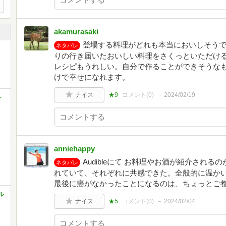
akamurasaki
登場する料理がどれも本当においしそう
ネタバレ
りの行き届いたおいしい料理をさくっといただけ
レシピもうれしい。自分で作ることができそうな
けで幸せになれます。
ナイス
★9
コメント(
0
)
2024/02/19
-
anniehappy
Audibleにて お料理やお酒が紹介され
ネタバレ
れていて、それぞれに共感できた。全般的に温か
最後に癌がなかったことになるのは、ちょっとご
ル
ナイス
★5
コメント(
0
)
2024/02/04