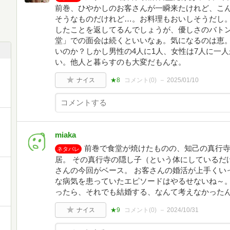
前巻、ひやかしのお客さんが一瞬来たけれど、こ
そうなものだけれど…。お料理もおいしそうだし
したことを返してるんでしょうが、優しさのバト
堂」での面会は続くといいなぁ。気になるのは恵
いのか？しかし男性の4人に1人、女性は7人に一
い。他人と暮らすのも大変だもんな。
ナイス
★8
コメント(
0
)
2025/01/10
miaka
前巻で食堂が焼けたものの、知己の真行
ネタバレ
居。 その真行寺の隠し子（という体にしているだ
さんの今回がベース。 お客さんの婚活が上手くい
な病気を患っていたエピソードはやるせないね～
ったら、それでも結婚する、なんて考えなかった
ナイス
★9
コメント(
0
)
2024/10/31