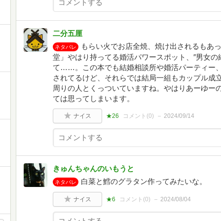
二分五厘
もらい火でお店全焼、焼け出されるもあ
ネタバレ
堂」やはり持ってる婚活パワースポット、″男女の
て……。この本でも結婚相談所や婚活パーティー
されてるけど、それらでは結局一組もカップル成立し
周りの人とくっついていますね。やはりあーゆー
ては思ってしまいます。
ナイス
★26
コメント(
0
)
2024/09/14
きゅんちゃんのいもうと
白菜と鱈のグラタン作ってみたいな。
ネタバレ
ナイス
★6
コメント(
0
)
2024/08/04