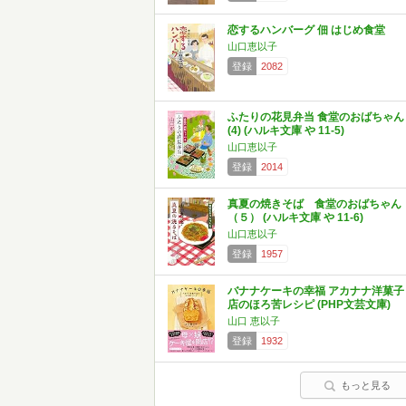
恋するハンバーグ 佃 はじめ食堂
山口恵以子
登録
2082
ふたりの花見弁当 食堂のおばちゃん
(4) (ハルキ文庫 や 11-5)
山口恵以子
登録
2014
真夏の焼きそば 食堂のおばちゃん
（５） (ハルキ文庫 や 11-6)
山口恵以子
登録
1957
バナナケーキの幸福 アカナナ洋菓子
店のほろ苦レシピ (PHP文芸文庫)
山口 恵以子
登録
1932
もっと見る