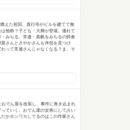
で燃えた前回。真行寺がビルを建てて無
合は他称？子ども・大輝が登場。連れて
母・みちる。常連・真帆をみちるの餌食
優菜さんとさやかさんも伴侶を見つけ
変わって常連さんじゃなくなる？ま、そ
まったおでん屋を改装し、事件に巻き込まれ
守っていく。おでん屋の女将にして占い
んだかホンワカしてるのはこの作家さん