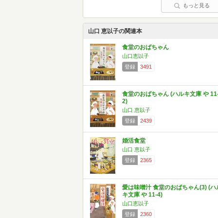
もっと見る
山口 恵以子の関連本
食堂のおばちゃん
山口恵以子
登録
3491
食堂のおばちゃん (ハルキ文庫 や 11
2)
山口 恵以子
登録
2439
婚活食堂
山口 恵以子
登録
2365
愛は味噌汁 食堂のおばちゃん(3) (ハ
キ文庫 や 11-4)
山口恵以子
登録
2360