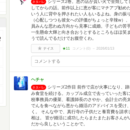
シリーズ2巻。恵の店が貰い火で全焼して
ネタバレ
してからの話。前作以上に恵が客にマチアプ勧め
いう人に背中を押されたい人もいるよね。身の振
（心配しつつも彼女への評価がちょっと辛辣w）
員みんな思わぬ方向から見事に成婚。子どもの苦
一生懸命大輝と向き合おうとするところもほほ笑
うで読んでるだけでお腹空くわ。
ナイス
★11
コメント(
0
)
2026/01/13
ヘチャ
シリーズ2作目 前作で店が火事になり、
ネタバレ
み食堂を続ける。カップル成立で去っていった客
校事務員の優菜、看護師長のさやか、会計士の亮太
でんを食べながら恵から婚活のアドバイスを受け
く。 そんな中で、真行寺の子供だと養育費を請求
相は。 皆が婚活に成功したらまたまたお客さんが
だから良しということかで。