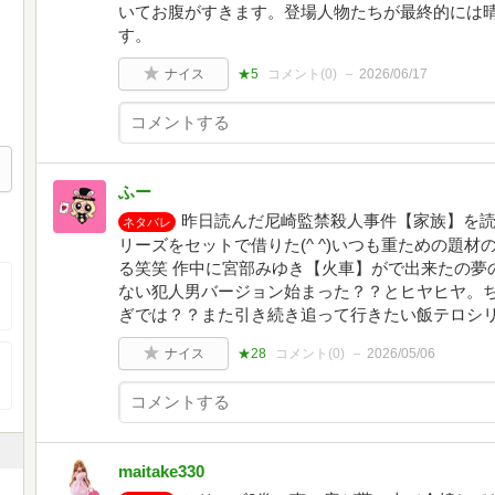
いてお腹がすきます。登場人物たちが最終的には
す。
ナイス
★5
コメント(
0
)
2026/06/17
ふー
昨日読んだ尼崎監禁殺人事件【家族】を
ネタバレ
リーズをセットで借りた(^ ^)いつも重ための題
る笑笑 作中に宮部みゆき【火車】がで出来たの夢の
ない犯人男バージョン始まった？？とヒヤヒヤ。
ぎでは？？また引き続き追って行きたい飯テロシリーズ
ナイス
★28
コメント(
0
)
2026/05/06
maitake330