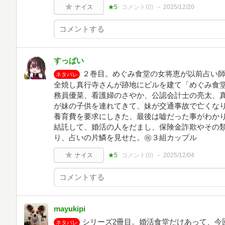
ナイス
★5
コメント(
0
)
2025/12/20
すっぱい
２巻目。めぐみ食堂の女将恵が以前占い
ネタバレ
全焼し真行寺さんが跡地にビルを建て「めぐみ食
務員優菜、看護婦のさやか、公認会計士の亮太、
が妹の子供を連れてきて、妹が交通事故で亡くな
養育費を要求にしきた、最後は嘘だった事がわか
結託して、婚活の人をだまし、保険金詐欺やその
り、占いの片鱗を見せた。㊗３組カップル
ナイス
★5
コメント(
0
)
2025/12/04
mayukipi
シリーズ2冊目。婚活食堂だけあって、今
ネタバレ