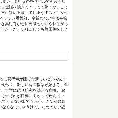
しまい、真行寺の持ちビルで新装開店
たり世話を焼きまくってて驚くが、こう
り方に迷い不倫してしまうポスドク女性
、ベテラン看護師、余裕のない学校事務
手な真行寺が恵に発破をかけられながら
ましかった。それにしても毎回美味しそ
跡地に真行寺が建てた新しいビルでめぐ
に代わり、新しい客の物語が始まる。学
、大学に残り研究を続ける真帆。 お
、それぞれが目標に向かって進んでい
してくる女が出てくるが、さてその真
いなくなっちゃうけど、おめでたい話