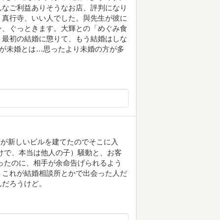
んなご利益ありそうなお店、評判になり
。真行寺、いい人でした。與先生が彼に
ン、ぐっときます。大輝との「めぐみ食
。最初の結婚に懲りて、もう結婚はしな
人が未婚とは…思ったより未婚の方が多
寺が新しいビルを建てたのでそこに入
けで、本当は他人の子）騒動と、お客
ったのに、相手が余命告げられるよう
。これが結婚相談所とかで出会った人だ
んだろうけど。