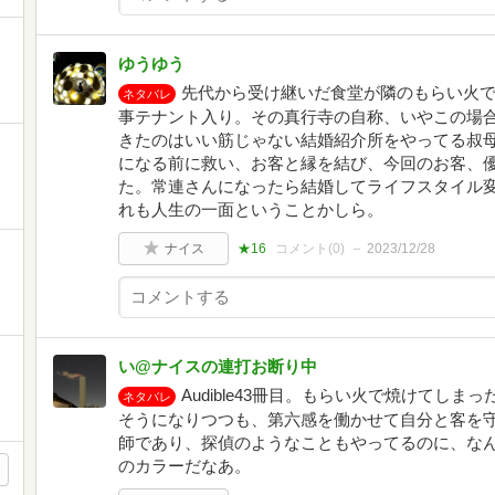
ゆうゆう
先代から受け継いだ食堂が隣のもらい火
ネタバレ
事テナント入り。その真行寺の自称、いやこの場
きたのはいい筋じゃない結婚紹介所をやってる叔
になる前に救い、お客と縁を結び、今回のお客、
た。常連さんになったら結婚してライフスタイル
れも人生の一面ということかしら。
ナイス
★16
コメント(
0
)
2023/12/28
い@ナイスの連打お断り中
Audible43冊目。もらい火で焼けてし
ネタバレ
そうになりつつも、第六感を働かせて自分と客を
師であり、探偵のようなこともやってるのに、な
のカラーだなあ。