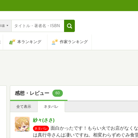
n和書
は
本ランキング
作家ランキング
感想・レビュー
60
全て表示
ネタバレ
紗々(ささ)
面白かったです！もらい火でお店がなく
ネタバレ
は真行寺さんは凄いですね。相変わらずめぐみ食