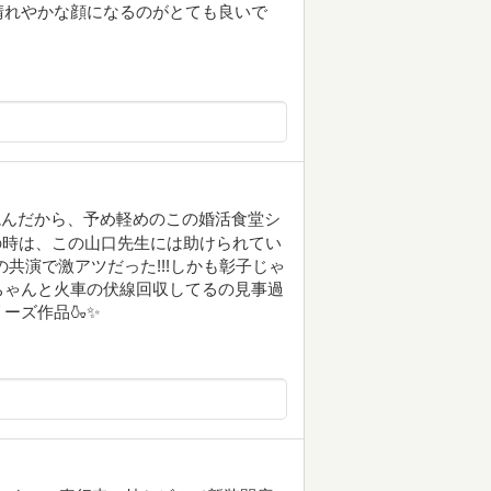
晴れやかな顔になるのがとても良いで
読んだから、予め軽めのこの婚活食堂シ
材の時は、この山口先生には助けられてい
共演で激アツだった!!!しかも彰子じゃ
ちゃんと火車の伏線回収してるの見事過
作品🍶️✨️