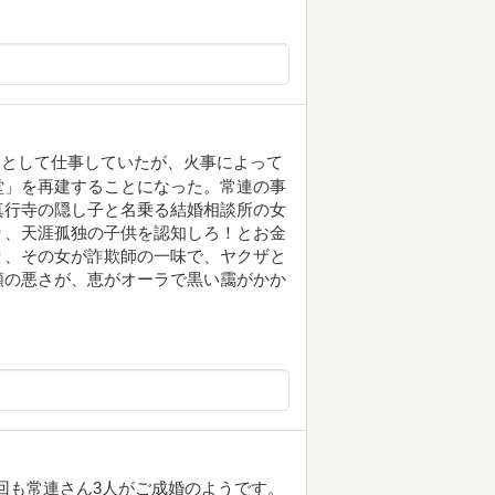
師として仕事していたが、火事によって
堂」を再建することになった。常連の事
真行寺の隠し子と名乗る結婚相談所の女
り、天涯孤独の子供を認知しろ！とお金
り、その女が詐欺師の一味で、ヤクザと
類の悪さが、恵がオーラで黒い靄がかか
回も常連さん3人がご成婚のようです。