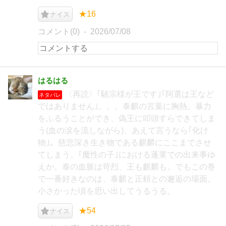
★16
ナイス
コメント(0)
2026/07/08
はるはる
〈再読〉｢驍宗様が王です｣｢阿選は王など
ネタバレ
ではありません｣。。。泰麒の言葉に胸熱。暴力
をふるうことができ、偽王に叩頭すらできてしま
う(血の涙を流しながら)、あえて言うなら｢化け
物｣。慈悲深き生き物である麒麟にここまでさせ
てしまう。｢魔性の子｣における蓬莱での出来事ゆ
えか。泰の血脈は苛烈、王も麒麟も。でもこの巻
で一番好きなのは、泰麒と正頼との邂逅の場面。
小さかった頃を思い出してうるうる。
★54
ナイス