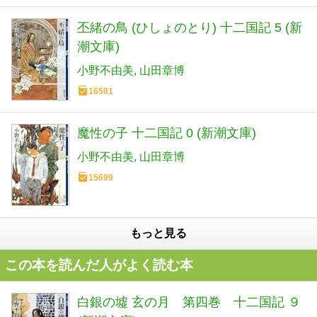
丕緒の鳥 (ひしょのとり) 十二国記 5 (新
潮文庫)
小野不由美
山田章博
16581
魔性の子 十二国記 0 (新潮文庫)
小野不由美
山田章博
15699
もっと見る
この本を読んだ人がよく読む本
白銀の墟 玄の月 第四巻 十二国記 ９