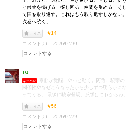
で、逃げる、隠れる、生き延びる、信じる、祈り
と供物を捧げる、探し回る、仲間を集める、そし
て国を取り返す。これはもう取り返すしかない。
次巻へ続く。
★14
ナイス
コメント(0)
2026/07/30
TG
泰麒が覚醒、やっと動く。阿選、驍宗の
ネタバレ
関係性やなぜこうなったから少しずつ明らかにな
ってくる。 最後に驍宗登場。反撃はこれからね。
★56
ナイス
コメント(0)
2026/07/29