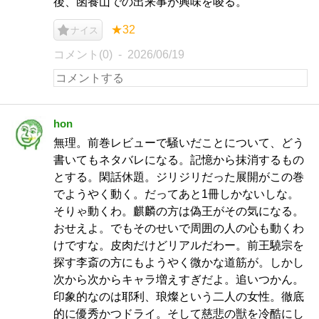
後、函養山での出来事が興味を唆る。
★32
ナイス
コメント(0)
2026/06/19
hon
無理。前巻レビューで騒いだことについて、どう
書いてもネタバレになる。記憶から抹消するもの
とする。閑話休題。ジリジリだった展開がこの巻
でようやく動く。だってあと1冊しかないしな。
そりゃ動くわ。麒麟の方は偽王がその気になる。
おせえよ。でもそのせいで周囲の人の心も動くわ
けですな。皮肉だけどリアルだわー。前王驍宗を
探す李斎の方にもようやく微かな道筋が。しかし
次から次からキャラ増えすぎだよ。追いつかん。
印象的なのは耶利、琅燦という二人の女性。徹底
的に優秀かつドライ。そして慈悲の獣を冷酷にし