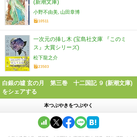
(新潮文庫)
小野不由美
山田章博
10511
一次元の挿し木 (宝島社文庫 『このミ
ス』大賞シリーズ)
松下龍之介
23503
白銀の墟 玄の月 第三巻 十二国記 ９ (新潮文庫)
をシェアする
本つぶやきをつぶやく