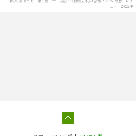
白銀の墟 玄の月 第三巻 十二国記 ９ (新潮文庫)
の
評価
38
％
感想・レビ
ュー
2422
件