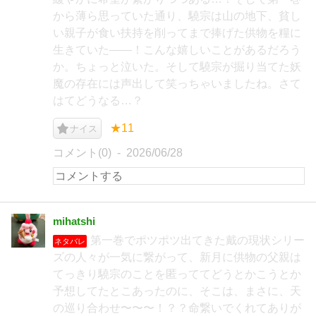
から薄ら思っていた通り、驍宗は山の地下、貧し
い親子が食い扶持を削ってまで捧げた供物を糧に
生きていた――！こんな嬉しいことがあるだろう
か。ちょっと泣いた。そして驍宗が掘り当てた妖
魔の存在には声出して笑っちゃいましたね。さて
はてどうなる…？
★11
ナイス
コメント(0)
2026/06/28
mihatshi
第一巻でポツポツ出てきた戴の現状シリー
ネタバレ
ズの人々が一気に繋がって、新月に供物の父親は
てっきり驍宗のことを匿っててどうとかこうとか
予想してたとこあったのに、そこは、まさに、天
の巡り合わせ〜〜〜！？？命繋いでくれてありが