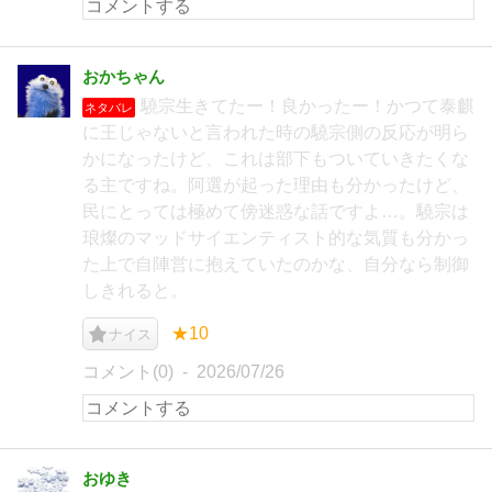
おかちゃん
驍宗生きてたー！良かったー！かつて泰麒
ネタバレ
に王じゃないと言われた時の驍宗側の反応が明ら
かになったけど、これは部下もついていきたくな
る主ですね。阿選が起った理由も分かったけど、
民にとっては極めて傍迷惑な話ですよ…。驍宗は
琅燦のマッドサイエンティスト的な気質も分かっ
た上で自陣営に抱えていたのかな、自分なら制御
しきれると。
★10
ナイス
コメント(0)
2026/07/26
おゆき