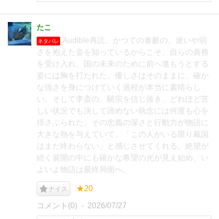
たこ
Audible再読。かつての泰麒の、迷いや弱
ネタバレ
さを抱えた姿を知っているからこそ、自らの責務
を受け入れ、国の未来のために前へ進もうとする
姿には胸を打たれた。優しさはそのままに、確か
な強さを身につけていく過程が本当に素晴らし
い。そして李斎の、驍宗を信じ抜き、どれほど苦
しい状況でも決して諦めない執念には何度も心を
揺さぶられた。その忠義の深さと行動力が物語に
大きな熱を与えていて、「この人がいる限り戴国
はまだ終わらない」と感じさせてくれる。絶望が
続く展開の中にも確かな希望の光が見え始め、い
よいよ物語は最終局面へ。
★20
ナイス
コメント(0)
2026/07/27