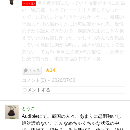
点と点が線になっていく展開が本当に面白
ネタバレ
い。驍宗様、生きてたーー！！と嬉しくなった一
方で、正頼のことを思うとつらかった…。泰麒の
行動力と肝の据わり方には毎回驚かされる。魔性
の子から読んできたので、泰麒が先生のことを覚
えていたのも嬉しかった。少しずつみんなが集結
していく展開に胸が高鳴り、続きが気になって仕
方ない！でもAudibleは次巻が9月配信…。四巻だ
け紙で買うか、本気で悩み中です（笑）
★14
ナイス
コメント(0)
2026/07/30
とうこ
Audibleにて。戴国の人々、あまりに忍耐強いし
絶対諦めない。こんなめちゃくちゃな状況の中