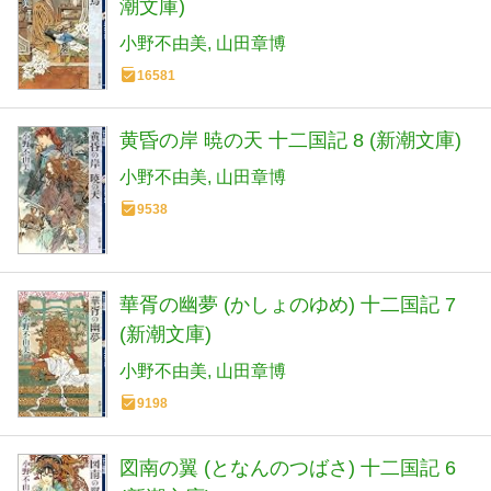
潮文庫)
小野不由美
山田章博
16581
黄昏の岸 暁の天 十二国記 8 (新潮文庫)
小野不由美
山田章博
9538
華胥の幽夢 (かしょのゆめ) 十二国記 7
(新潮文庫)
小野不由美
山田章博
9198
図南の翼 (となんのつばさ) 十二国記 6