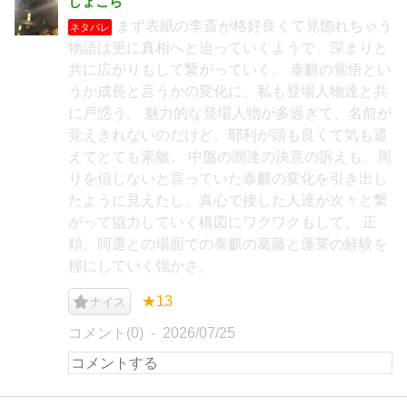
しょこら
まず表紙の李斎が格好良くて見惚れちゃう
ネタバレ
物語は更に真相へと迫っていくようで、深まりと
共に広がりもして繋がっていく。 泰麒の覚悟とい
うか成長と言うかの変化に、私も登場人物達と共
に戸惑う。 魅力的な登場人物が多過ぎて、名前が
覚えきれないのだけど、耶利が頭も良くて気も遣
えてとても素敵。 中盤の潤達の決意の訴えも、周
りを信じないと言っていた泰麒の変化を引き出し
たように見えたし、真心で接した人達が次々と繋
がって協力していく構図にワクワクもして。 正
頼、阿選との場面での泰麒の葛藤と蓬莱の経験を
糧にしていく強かさ。
★13
ナイス
コメント(0)
2026/07/25