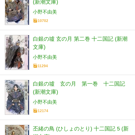
(新潮文庫)
小野不由美
10702
白銀の墟 玄の月 第二巻 十二国記 (新潮
文庫)
小野不由美
11294
白銀の墟 玄の月 第一巻 十二国記
(新潮文庫)
小野不由美
12174
丕緒の鳥 (ひしょのとり) 十二国記 5 (新