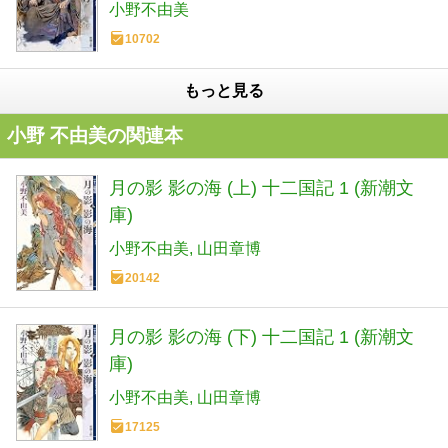
小野不由美
10702
もっと見る
小野 不由美の関連本
月の影 影の海 (上) 十二国記 1 (新潮文
庫)
小野不由美
山田章博
20142
月の影 影の海 (下) 十二国記 1 (新潮文
庫)
小野不由美
山田章博
17125