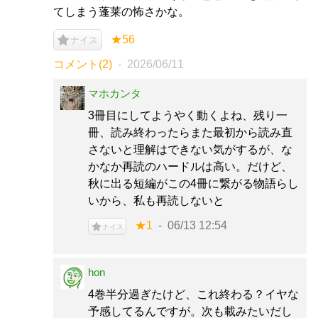
てしまう蓬莱の怖さかな。
★56
ナイス
コメント(2)
2026/06/11
マホカンタ
3冊目にしてようやく動くよね、残り一
冊、読み終わったらまた最初から読み直
さないと理解はできない気がするが、な
かなか再読のハードルは高い。だけど、
秋に出る短編がこの4冊に繋がる物語らし
いから、私も再読しないと
★1
06/13 12:54
ナイス
hon
4巻半分過ぎたけど、これ終わる？イヤな
予感してるんですが。次も載みたいだし