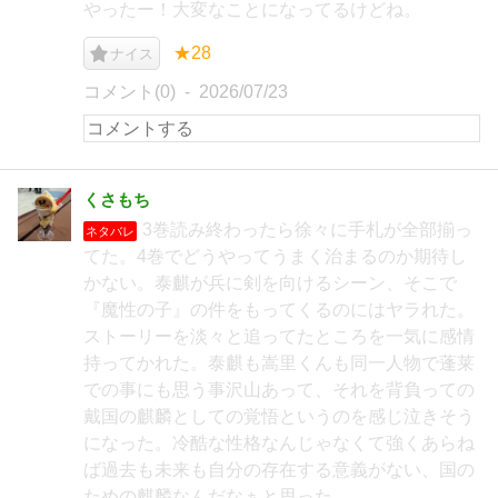
やったー！大変なことになってるけどね。
★28
ナイス
コメント(0)
2026/07/23
くさもち
3巻読み終わったら徐々に手札が全部揃っ
ネタバレ
てた。4巻でどうやってうまく治まるのか期待し
かない。泰麒が兵に剣を向けるシーン、そこで
『魔性の子』の件をもってくるのにはヤラれた。
ストーリーを淡々と追ってたところを一気に感情
持ってかれた。泰麒も嵩里くんも同一人物で蓬莱
での事にも思う事沢山あって、それを背負っての
戴国の麒麟としての覚悟というのを感じ泣きそう
になった。冷酷な性格なんじゃなくて強くあらね
ば過去も未来も自分の存在する意義がない、国の
ための麒麟なんだなぁと思った。