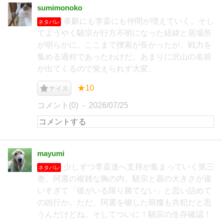
sumimonoko
泰麒にも李斎にも仲間が増えていく。そし
ネタバレ
てようやく驍宗が行方不明になった経緯と居場所
が明らかに。ここまで捜索が長かったが、戦力を
集める過程であったわけだ。あまりに沢山の名前
が出てくるので覚えられず大変。
★10
ナイス
コメント(0)
2026/07/25
mayumi
少しずつ李斎達へ支持が集まっていく第三
ネタバレ
巻。阿選の複雑な胸の内。驍宗と器の大きさが違
いすぎて「彼がいる限り勝てない」と思い詰めて
の凶行か。ただ、阿選を唆した琅燦も共犯だと思
うんだけどね。そしてついに！驍宗の生存確認！