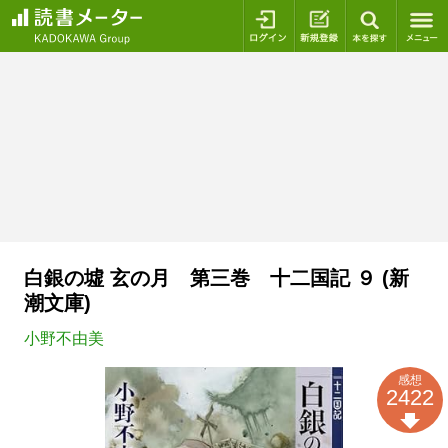
ログイン
新規登録
本を探
白銀の墟 玄の月 第三巻 十二国記 ９ (新
潮文庫)
小野不由美
感想
2422