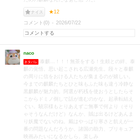
★12
ナイス
コメント(0)
2026/07/22
naco
泰麒…！！！無茶をする！生頼との絆、泰
ネタバレ
麒の覚悟。思い起こされる広瀬先生。段々と泰麒
の周りに信をおける人たちが集まるのが嬉しい。
今までの麒麟たちとひと味もふた味も違う冷静な
黒麒麟が魅力的。阿選が朽桟を使おうとしたらそ
こからドミノ倒しで話が進むのかな。起承転結え
ぐい。驍宗様もとりあえずご無事で何より（そり
ゃそうなんだけど）なんか、賊は出るけどあんま
り妖魔でないのね。戴はやっぱり寒さと飢えが一
番の問題なんだろうか。諸国の助力、プリキュア
映画みたいになるかしら。楽しみ