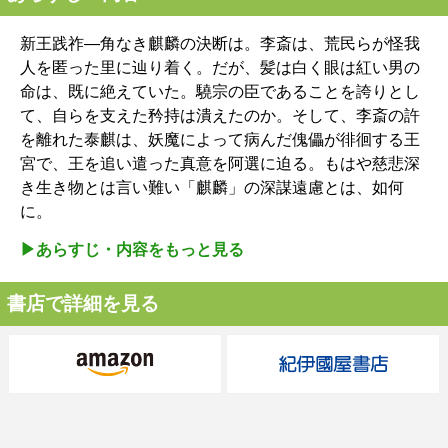
新王践祚―角なき麒麟の決断は。李斎は、荒民らが怪我
人を匿った里に辿り着く。だが、髪は白く眼は紅い男の
命は、既に絶えていた。驍宗の臣であることを誇りとし
て、自らを支えた矜持は潰えたのか。そして、李斎の許
を離れた泰麒は、妖魔によって病んだ傀儡が徘徊する王
宮で、王を追い遣った真意を阿選に迫る。もはや慈悲深
き生き物とは言い難い「麒麟」の深謀遠慮とは、如何
に。
▶︎あらすじ・内容をもっと見る
書店で詳細を見る