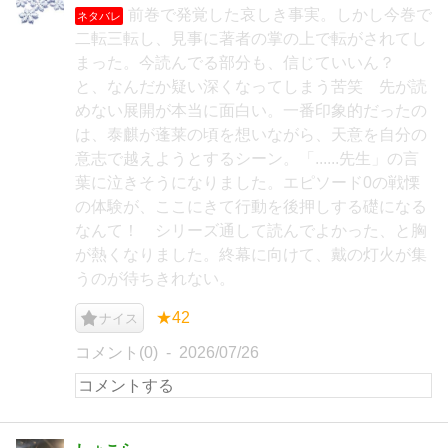
前巻で発覚した哀しき事実。しかし今巻で
ネタバレ
二転三転し、見事に著者の掌の上で転がされてし
まった。今読んでる部分も、信じていいん？
と、なんだか疑い深くなってしまう苦笑 先が読
めない展開が本当に面白い。一番印象的だったの
は、泰麒が蓬莱の頃を想いながら、天意を自分の
意志で越えようとするシーン。「......先生」の言
葉に泣きそうになりました。エピソード0の戦慄
の体験が、ここにきて行動を後押しする礎になる
なんて！ シリーズ通して読んでよかった、と胸
が熱くなりました。終幕に向けて、戴の灯火が集
うのが待ちきれない。
★42
ナイス
コメント(0)
2026/07/26