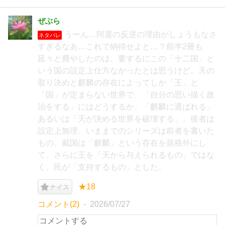
ぜぶら
うーん…阿選の反逆の理由がしょうもなさ
ネタバレ
すぎるなあ…これで納得せよと…？前半2冊も
延々と費やしたのは、要するにこの「十二国」と
いう国の設定上仕方なかったとは思うけど。天の
取り決めと麒麟の存在によってしか「王」と
「国」が定まらない世界で、「自分の思い描く政
治をする」にはどうするか。「麒麟に選ばれる」
あるいは「天が決める世界を破壊する」。後者は
設定上無理。いままでのシリーズは前者を書いた
もの。戴国は「麒麟」という存在を規格外にし
て、さらに王を「天から与えられるもの」ではな
く、民が「支持するもの」とした。
★18
ナイス
コメント(2)
2026/07/27