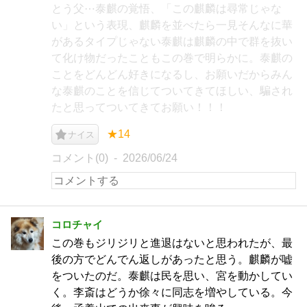
とう父⋯泰麒の覚悟、「この麒麟は尋常じゃな
い」という表現、麒麟を並べたら一見そんなに華
があるタイプじゃない泰麒は麒麟の中で群を抜い
て化け物だったこともこの巻で明らかに。泰麒の
ことをどんどん好きになるし、お願いだからみん
な泰麒のことを信じてついてきてほしい、騙され
たと思ってついてきてお願い！！！
★14
ナイス
コメント(0)
2026/06/24
コロチャイ
この巻もジリジリと進退はないと思われたが、最
後の方でどんでん返しがあったと思う。麒麟が嘘
をついたのだ。泰麒は民を思い、宮を動かしてい
く。李斎はどうか徐々に同志を増やしている。今