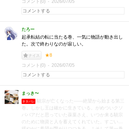
コメント(0)
2026/07/05
たろー
起承転結の転に当たる巻、一気に物語が動き出し
た。次で終わりなのが寂しい。
★8
ナイス
コメント(0)
2026/07/05
まっき〜
驍宗が亡くなった――絶望から始まる第三
ネタバレ
巻。しかし王は確かに生きている。がめついクソ
ババアだと思っていた葆葉さえ、いつか来る驍宗
のために物資と人を蓄えてくれていた。すごい…
緩やかに希望が繋がりつつある…！そして第一巻