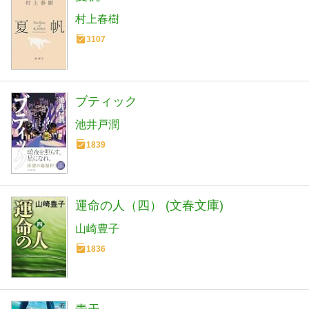
村上春樹
3107
ブティック
池井戸潤
1839
運命の人（四） (文春文庫)
山崎豊子
1836