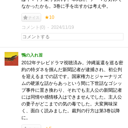
なかったかも。3巻に手を出すかは考え中。
★10
ナイス
コメント(0)
2024/11/19
鴨の入れ首
2012年テレビドラマ視聴済み。沖縄返還を巡る密
約の特ダネを掴んだ新聞記者が逮捕され、初公判
を迎えるまでの話です。国家権力とジャーナリズ
ムの硬派な話からあっという間に下世話なゴシッ
プ事件に置き換わり、それでも主人公の新聞記者
には同情や感情移入はできませんでした。主人公
の妻子がどこまでの気の毒でした。大変興味深
く、面白く読みました。裁判の行方は第3巻以降
に。