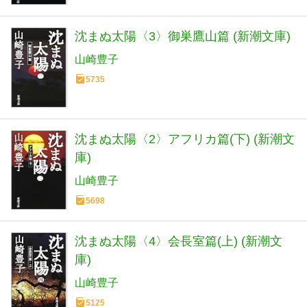
沈まぬ太陽〈3〉御巣鷹山篇 (新潮文庫)
山崎豊子
5735
沈まぬ太陽〈2〉アフリカ篇(下) (新潮文
庫)
山崎豊子
5698
沈まぬ太陽〈4〉会長室篇(上) (新潮文
庫)
山崎豊子
5125