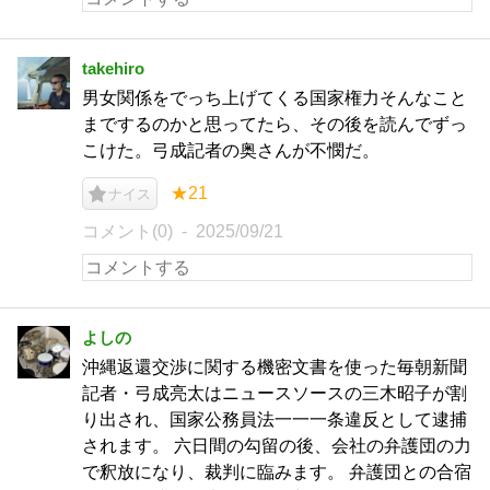
takehiro
男女関係をでっち上げてくる国家権力そんなこと
までするのかと思ってたら、その後を読んでずっ
こけた。弓成記者の奥さんが不憫だ。
★21
ナイス
コメント(0)
2025/09/21
よしの
沖縄返還交渉に関する機密文書を使った毎朝新聞
記者・弓成亮太はニュースソースの三木昭子が割
り出され、国家公務員法一一一条違反として逮捕
されます。 六日間の勾留の後、会社の弁護団の力
で釈放になり、裁判に臨みます。 弁護団との合宿