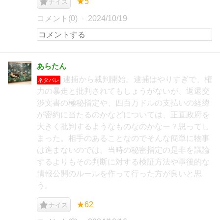
★5
ナイス
コメント(0)
2024/10/19
あらたん
逮捕から裁判開始。逮捕はやりすぎで、権
ネタバレ
力の暴走と批判されてもしょうがないが、返還交
渉文書の極秘指定や、四百万ドルの支払いの経緯
が密約に当たるのかなどについては、正直政府を
大きく批判するようなものなのかなー？思ってし
まった。相手のあることなのでそんな簡単に物事
は進まないのでは。当時の秘密指定の是非を議論
するよりもその判断に対する検証方法や事後的な
情報公開のルールを作って行った方が良いと思
う。
★62
ナイス