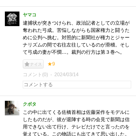
ヤマコ
逮捕状が突きつけられ、政治記者としての立場が
奪われた弓成。苦悩しながらも国家権力と闘うた
めに公判へ挑む。対照的に新聞社が権力とジャー
ナリズムの間で右往左往しているのが滑稽。そし
て弓成の妻が不憫…。裁判の行方は第３巻へ。
★9
ナイス
コメント(0)
2024/03/14
クボタ
この中に出てくる佐橋首相は佐藤栄作をモデルに
したものだが、彼が退陣する時の会見で新聞は信
用できない出て行け、テレビだけでと言ったのを
覚えている。この物語にも出てきて思い出した。