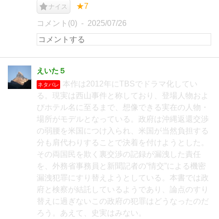
★7
ナイス
コメント(0)
2025/07/26
えいた５
本作は2012年にTBSでドラマ化してい
ネタバレ
る。現実は西山事件と称しており、登場人物およ
びホテル名に至るまで、想像できる実在の人物・
場所がモデルとなっている。政府は沖縄返還交渉
の弱腰を米国につけ入られ、米国が当然負担する
分も肩代わりすることで決着を付けようとした。
その両国民を欺く裏交渉の記録が漏洩した責任
を、外務省事務員と新聞記者の”情交”による機密
漏洩犯罪にすり替えようとしている。本書では政
府と検察が結託しているようであり、論点のすり
替えに過ぎないこの政府の犯罪はどうなったのだ
ろう。あえて、史実はみない。