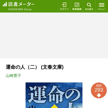
ログイン
新規登録
本を探
運命の人（二） (文春文庫)
山崎豊子
感想
293