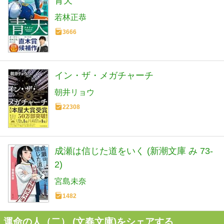
青天
若林正恭
3666
イン・ザ・メガチャーチ
朝井リョウ
22308
成瀬は信じた道をいく (新潮文庫 み 73-
2)
宮島未奈
1482
運命の人（二） (文春文庫)をシェアする