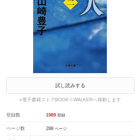
試し読みする
※電子書籍ストアBOOK☆WALKERへ移動します
登録数
1989
登録
ページ数
288
ページ