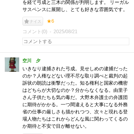
を経て弓成と三木の関係が判明します。 リーガル
サスペンスに展開し、とても好きな雰囲気です。
★6
ナイス
コメント(0)
2025/08/21
空川 夕
いきなり逮捕された弓成。見せしめの逮捕だった
のか？人権などない理不尽な取り調べと裁判の起
訴状の朗読は衝撃だった。知る権利と国家の機密
はどちらが大切なのか？分からなくなる。由里子
さん子供たちも気の毒だ。大野木弁護士の弁護団
に期待がかかる。一つ間違えると大事になる外務
省の仕事の厳しさも描かれつつ、次々と現れる登
場人物たちはこれからどんな風に関わってくるの
か期待と不安で目が離せない。