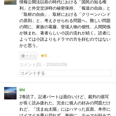
情報公開法以前の時代における「国民の知る権
利」と外交交渉時の秘密保持、「報道の自由」と
「取材の自由」、取材における「クリーンハンド
の原則」と、考えさせられる問題へ。難しい問題
の間に、家族の葛藤、登場人物の個性、人間関係
が挟まれ、著者らしい小説の流れが続く。読者に
よっては小説よりもドラマの方を好むのではない
かと思う。
★6
ナイス
コメント(0)
2024/12/06
khi
2巻読了。記者パートは面白いけど、裁判の描写
が長く読み疲れた。完全に個人の好みの問題だけ
れど、「沈まぬ太陽」にはハマった反面、本作に
はイマイチ乗り切れず。単純に、テーマが好みで