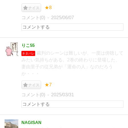
★8
ナイス
コメント(0)
2025/06/07
りこ55
裁判のシーンは難しいが、一度は傍聴して
ネタバレ
みたい気持ちがある。2巻の終わりに登場した、
妻由里子の従兄弟が「運命の人」なのだろう
か・・・
★7
ナイス
コメント(0)
2025/03/31
NAGISAN