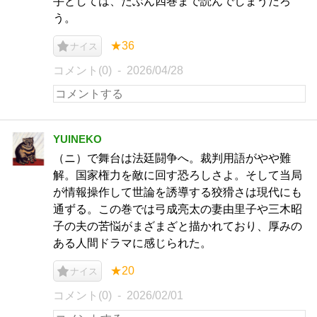
手としては、たぶん四巻まで読んでしまうだろ
う。
★36
ナイス
コメント(0)
2026/04/28
YUINEKO
（ニ）で舞台は法廷闘争へ。裁判用語がやや難
解。国家権力を敵に回す恐ろしさよ。そして当局
が情報操作して世論を誘導する狡猾さは現代にも
通ずる。この巻では弓成亮太の妻由里子や三木昭
子の夫の苦悩がまざまざと描かれており、厚みの
ある人間ドラマに感じられた。
★20
ナイス
コメント(0)
2026/02/01