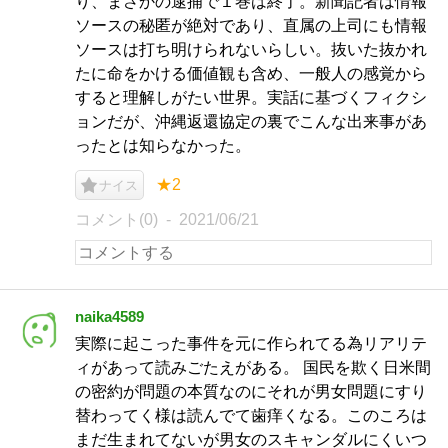
り、まさかの逮捕で１巻は終了。新聞記者は情報
ソースの秘匿が絶対であり、直属の上司にも情報
ソースは打ち明けられないらしい。抜いた抜かれ
たに命をかける価値観も含め、一般人の感覚から
すると理解しがたい世界。実話に基づくフィクシ
ョンだが、沖縄返還協定の裏でこんな出来事があ
ったとは知らなかった。
★2
ナイス
コメント(0)
2021/06/21
naika4589
実際に起こった事件を元に作られてる為リアリテ
ィがあって読みごたえがある。 国民を欺く日米間
の密約が問題の本質なのにそれが男女問題にすり
替わってく様は読んでて歯痒くなる。このころは
まだ生まれてないが男女のスキャンダルにくいつ