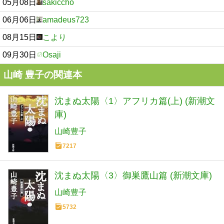
05月08日
sakiccho
06月06日
amadeus723
08月15日
こより
09月30日
Osaji
山崎 豊子の関連本
沈まぬ太陽〈1〉アフリカ篇(上) (新潮文
庫)
山崎豊子
7217
沈まぬ太陽〈3〉御巣鷹山篇 (新潮文庫)
山崎豊子
5732