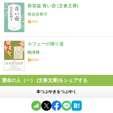
新装版 青い壺 (文春文庫)
有吉佐和子
7811
カフェーの帰り道
嶋津輝
6284
運命の人（一） (文春文庫)をシェアする
本つぶやきをつぶやく