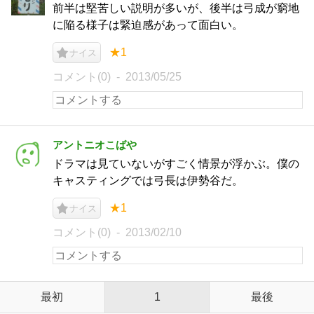
前半は堅苦しい説明が多いが、後半は弓成が窮地
に陥る様子は緊迫感があって面白い。
★1
ナイス
コメント(0)
2013/05/25
アントニオこばや
ドラマは見ていないがすごく情景が浮かぶ。僕の
キャスティングでは弓長は伊勢谷だ。
★1
ナイス
コメント(0)
2013/02/10
最初
1
最後