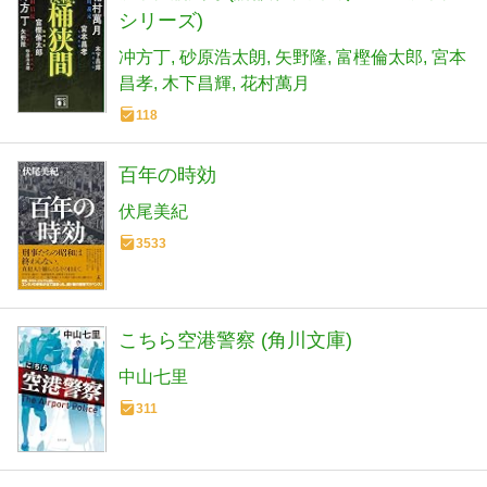
シリーズ)
冲方丁
砂原浩太朗
矢野隆
富樫倫太郎
宮本
昌孝
木下昌輝
花村萬月
118
百年の時効
伏尾美紀
3533
こちら空港警察 (角川文庫)
中山七里
311