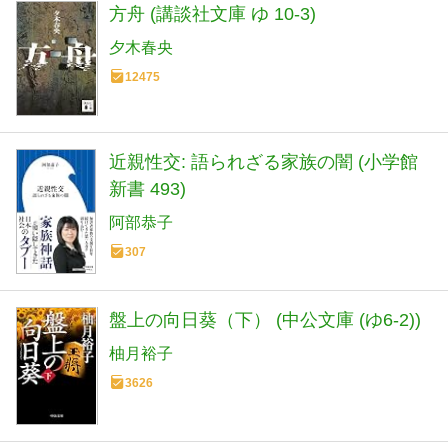
方舟 (講談社文庫 ゆ 10-3)
夕木春央
12475
近親性交: 語られざる家族の闇 (小学館
新書 493)
阿部恭子
307
盤上の向日葵（下） (中公文庫 (ゆ6-2))
柚月裕子
3626