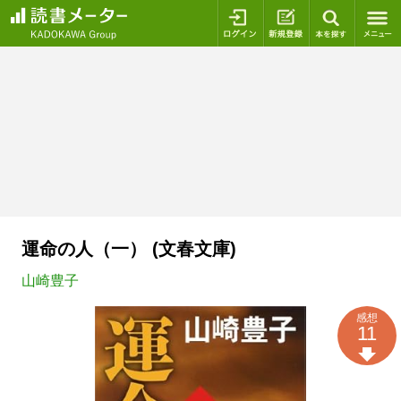
ログイン
新規登録
本を探
運命の人（一） (文春文庫)
山崎豊子
感想
11