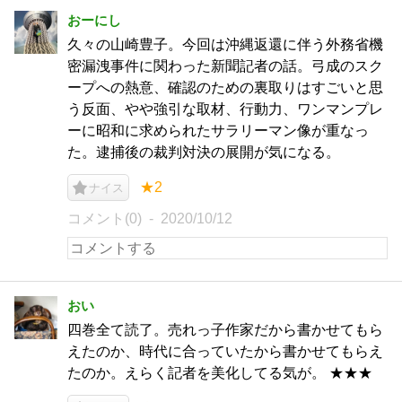
おーにし
久々の山崎豊子。今回は沖縄返還に伴う外務省機
密漏洩事件に関わった新聞記者の話。弓成のスク
ープへの熱意、確認のための裏取りはすごいと思
う反面、やや強引な取材、行動力、ワンマンプレ
ーに昭和に求められたサラリーマン像が重なっ
た。逮捕後の裁判対決の展開が気になる。
★2
ナイス
コメント(0)
2020/10/12
おい
四巻全て読了。売れっ子作家だから書かせてもら
えたのか、時代に合っていたから書かせてもらえ
たのか。えらく記者を美化してる気が。 ★★★