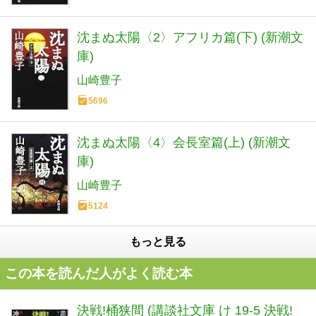
沈まぬ太陽〈2〉アフリカ篇(下) (新潮文
庫)
山崎豊子
5696
沈まぬ太陽〈4〉会長室篇(上) (新潮文
庫)
山崎豊子
5124
もっと見る
この本を読んだ人がよく読む本
決戦!桶狭間 (講談社文庫 け 19-5 決戦!