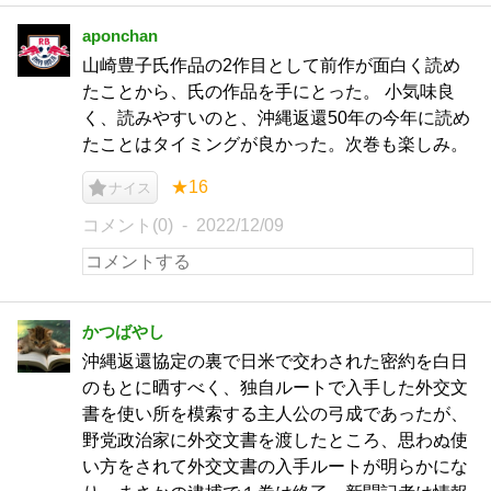
aponchan
山崎豊子氏作品の2作目として前作が面白く読め
たことから、氏の作品を手にとった。 小気味良
く、読みやすいのと、沖縄返還50年の今年に読め
たことはタイミングが良かった。次巻も楽しみ。
★16
ナイス
コメント(0)
2022/12/09
かつばやし
沖縄返還協定の裏で日米で交わされた密約を白日
のもとに晒すべく、独自ルートで入手した外交文
書を使い所を模索する主人公の弓成であったが、
野党政治家に外交文書を渡したところ、思わぬ使
い方をされて外交文書の入手ルートが明らかにな