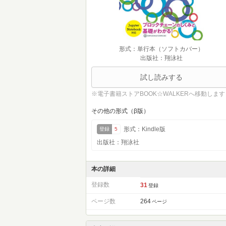
形式：単行本（ソフトカバー）
出版社：翔泳社
試し読みする
※電子書籍ストアBOOK☆WALKERへ移動します
その他の形式（β版）
形式：Kindle版
登録
5
出版社：翔泳社
本の詳細
登録数
31
登録
ページ数
264
ページ