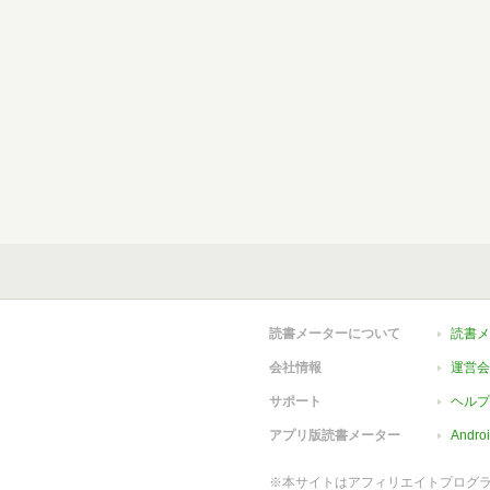
読書メーターについて
読書メ
会社情報
運営会
サポート
ヘルプ
アプリ版読書メーター
Andr
※本サイトはアフィリエイトプログ