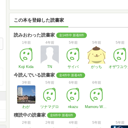
この本を登録した読書家
読みおわった読書家
全14件中 新着8件
1年前
4年前
5年前
5年前
5年前
Koji Kida
TN
サイバ
がっち
オザワユウ
今読んでいる読書家
全4件中 新着4件
3年前
5年前
6年前
6年前
わが
ツナマグロ
nkazu
Mamoru Watanabe
積読中の読書家
全6件中 新着6件
2年前
2年前
4年前
5年前
5年前