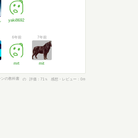
ん
yaki8692
6年前
7年前
mrt
mit
ーンの教科書
の
評価
71
感想・レビュー
0
％
件