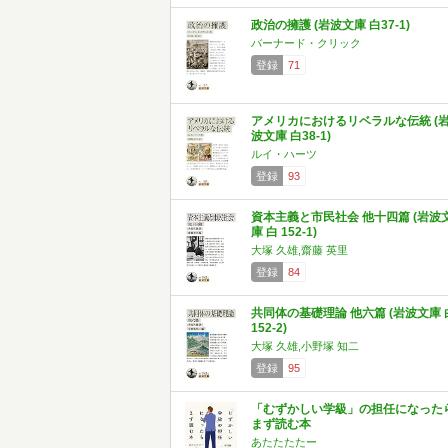
政治の擁護 (岩波文庫 白37-1)
バーナード・クリック
登録
71
アメリカにおけるリベラルな伝統 (
波文庫 白38-1)
ルイ・ハーツ
登録
93
資本主義と市民社会 他十四篇 (岩波
庫 白 152-1)
大塚 久雄,齋藤 英里
登録
84
共同体の基礎理論 他六篇 (岩波文庫 
152-2)
大塚 久雄,小野塚 知二
登録
95
「むずかしい学級」の担任になった
まず読む本
あたたたたー