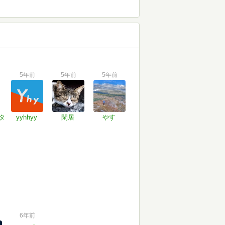
5年前
5年前
5年前
タ
yyhhyy
閑居
やす
6年前