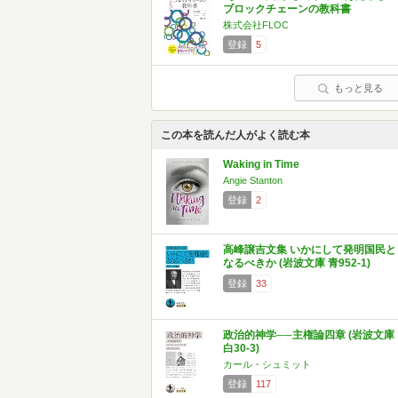
ブロックチェーンの教科書
株式会社FLOC
登録
5
もっと見る
この本を読んだ人がよく読む本
Waking in Time
Angie Stanton
登録
2
高峰譲吉文集 いかにして発明国民と
なるべきか (岩波文庫 青952-1)
登録
33
政治的神学──主権論四章 (岩波文庫
白30-3)
カール・シュミット
登録
117