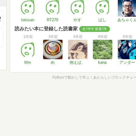
totssan
RT270
やす
ばし
あちゃく
読みたい本に登録した読書家
全7件中 新着7件
1年前
3年前
4年前
6年前
6年前
Mm
め
例えば、
kana
アンダー
Pythonで動かして学ぶ！あたらしいブロックチェ