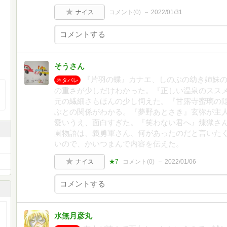
ナイス
コメント(
0
)
2022/01/31
そうさん
『片羽の蝶』カナエ、しのぶの幼き姉妹
ネタバレ
の重さが少しだけわかった。『正しい温泉のスス
元の繊細さもほんの少し伺えた。『甘露寺蜜璃の
ぶとの関係がわかる。『夢野あとさき』玄弥が主
愛いうえ、面白すぎた。『笑わない君へ』煉獄さ
園物語は、義勇軍さん、何があったのだと言いた
いので、かいつまんで内容を伝えた。
ナイス
★7
コメント(
0
)
2022/01/06
水無月彦丸