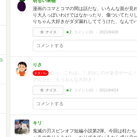
明るい果物
漫画のコマとコマの間は話だな、いろんな面が見
り大人っぽいわけではなかったり、傷ついてたり
りちゃん大好きがダダ漏れしててうけた、なんで
ナイス
★2
コメント(
0
)
2021/04/26
)
りさ
こっ、これは…！ぎゆしのがあるや〜ん
ネタバレ
さんとか、もうみんな大好き！
ナイス
★2
コメント(
0
)
2021/04/14
キリ
鬼滅の刃スピンオフ短編小説第2弾。今回は柱たち