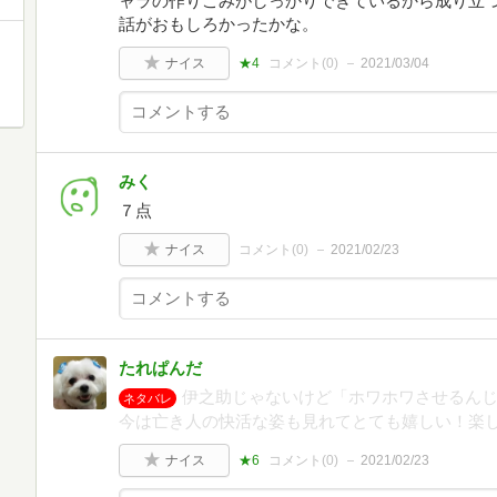
ャラの作りこみがしっかりできているから成り立
話がおもしろかったかな。
ナイス
★4
コメント(
0
)
2021/03/04
みく
７点
ナイス
コメント(
0
)
2021/02/23
たれぱんだ
伊之助じゃないけど「ホワホワさせるん
ネタバレ
今は亡き人の快活な姿も見れてとても嬉しい！楽
ナイス
★6
コメント(
0
)
2021/02/23