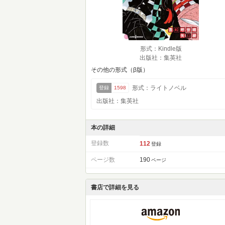
形式：Kindle版
出版社：集英社
その他の形式（β版）
形式：ライトノベル
登録
1598
出版社：集英社
本の詳細
登録数
112
登録
ページ数
190
ページ
書店で詳細を見る