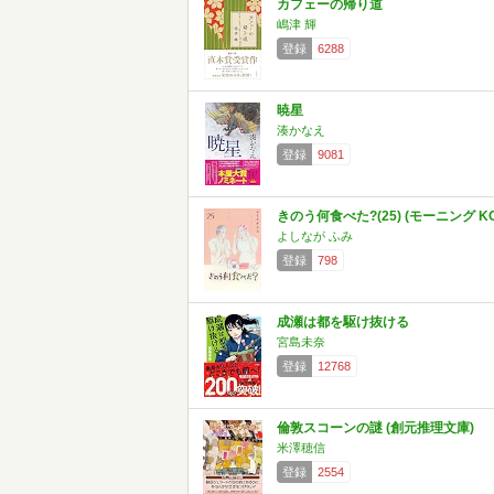
カフェーの帰り道
嶋津 輝
登録
6288
暁星
湊かなえ
登録
9081
きのう何食べた?(25) (モーニング KC
よしなが ふみ
登録
798
成瀬は都を駆け抜ける
宮島未奈
登録
12768
倫敦スコーンの謎 (創元推理文庫)
米澤穂信
登録
2554