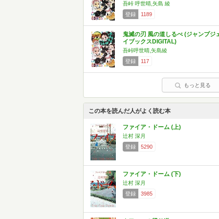
吾峠 呼世晴,矢島 綾
登録
1189
鬼滅の刃 風の道しるべ (ジャンプジ
イブックスDIGITAL)
吾峠呼世晴,矢島綾
登録
117
もっと見る
この本を読んだ人がよく読む本
ファイア・ドーム (上)
辻村 深月
登録
5290
ファイア・ドーム (下)
辻村 深月
登録
3985