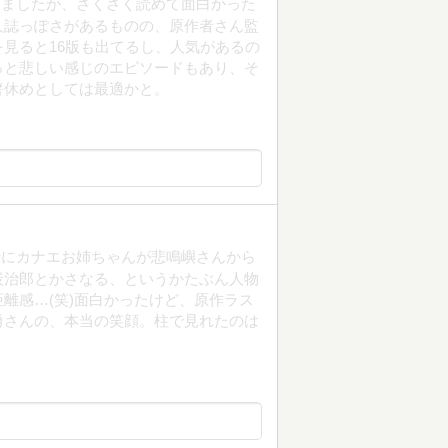
しましたが、さくさく読めて面白かった
人誌っぽさがあるものの、原作者さん監
見ると16版も出てるし、人気があるの
っと悲しい感じのエピソードもあり、そ
箸休めとしては最適かと。
特にカナエお姉ちゃんが悲鳴嶼さんから
炭治郎とかさなる、というかたぶん人物
離感…(笑)面白かったけど、原作ラス
勇さんの、本当の笑顔。柱で見れたのは