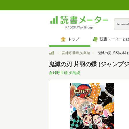
Amazo
トップ
読書メーターと
トップ
吾峠呼世晴,矢島綾
鬼滅の刃 片羽の蝶 (ジャンプジェ
鬼滅の刃 片羽の蝶 (ジャンプジェイ
吾峠呼世晴,矢島綾