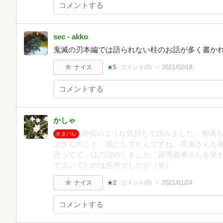
sec - akko
鬼滅の刃本編では語られない柱のお話が多く書か
ナイス
★5
コメント(
0
)
2021/02/18
かしゃ
外伝のような気持ちで読みました。蜜璃
ネタバレ
ぶさんのこと、気にしてたんですね。井黒さんも
思ってて、ほのぼのしました。冨岡義勇さんを笑
で泣いてたのは意外でしたが（笑）
ナイス
★2
コメント(
0
)
2021/01/24