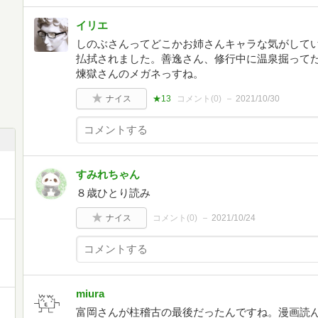
イリエ
しのぶさんってどこかお姉さんキャラな気がして
払拭されました。善逸さん、修行中に温泉掘って
煉獄さんのメガネっすね。
ナイス
★13
コメント(
0
)
2021/10/30
すみれちゃん
８歳ひとり読み
ナイス
コメント(
0
)
2021/10/24
miura
富岡さんが柱稽古の最後だったんですね。漫画読