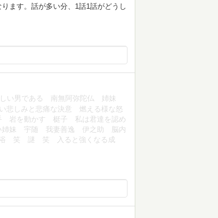
ります。話が多い分、1話1話がどうし
ﾏは優しい男である 南無阿弥陀仏 姉妹
深い悲しみと悲痛な決意 燃える様な怒
手 岩を動かす 梃子 私は君達を認め
い姉妹 宇随 我妻善逸 伊之助 脳内
混浴 笑 謎 笑 入ると強くなる成