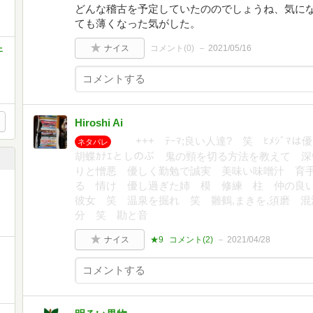
どんな稽古を予定していたののでしょうね、気にな
ても薄くなった気がした。
ナイス
コメント(
0
)
2021/05/16
ェ
Hiroshi Ai
+++ ﾃｰﾏ;良い人達? 笑 ﾋﾒｼﾞ
ネタバレ
胡蝶ｶﾅｴとしのぶ 鬼の頸を切る方法を教えて 
りと憎悪 優しく勤勉で誠実 美味い味噌汁 育
る 情け 優し過ぎた姉 模 修練 柱 仲の良
彼女 笑 温泉を掘れ 笑 雛鶴,まきを,須磨 
分 笑 勘と音
ナイス
★9
コメント(
2
)
2021/04/28