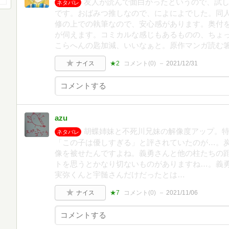
友人が読んで面白かったというので、試
ネタバレ
です。おばみつ推しなので、によによでした。同
修の上での執筆なので、安心感があります。奥付を
が伺えます。コミカルな感じもあるものの、ちょ
こらへんの匙加減、いいなぁと。原作マンガ読む
ナイス
★2
コメント(
0
)
2021/12/31
azu
胡蝶姉妹と不死川兄妹の解像度アップ。
ネタバレ
「この子は優しすぎる」と評されていたのが…。
像を被せたんですよね。義勇さんと他の柱たちの距
トを思うとかなり切ないものがありますね…。義
実弥くんと宇髄さんだけだったとは…
ナイス
★7
コメント(
0
)
2021/11/06