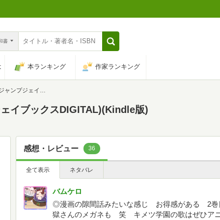
n和書
は
本ランキング
作家ランキング
イブックスDIGITAL)
ブックスDIGITAL)(Kindle版)
感想・レビュー
36
全て表示
ネタバレ
バムケロ
◎漫画の隙間話みたいな感じ お得感がある 2巻
獄さんのメガネも 笑 キメツ学園の歌はぜひア