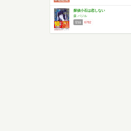
探偵小石は恋しない
森 バジル
登録
6782