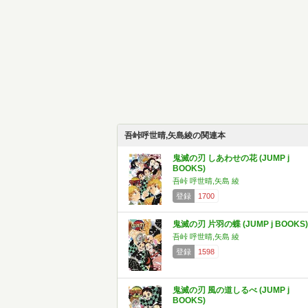
吾峠呼世晴,矢島綾の関連本
鬼滅の刃 しあわせの花 (JUMP j
BOOKS)
吾峠 呼世晴,矢島 綾
登録
1700
鬼滅の刃 片羽の蝶 (JUMP j BOOKS)
吾峠 呼世晴,矢島 綾
登録
1598
鬼滅の刃 風の道しるべ (JUMP j
BOOKS)