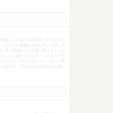
の物語。しのぶさんの背負っているもの
メ』またまた善逸のお話と思いきや、天
隠し事』蜜璃ちゃんの真っ直ぐさとしの
人公。いい話だったけど、いもすけが可
んのメガネ、メガネがもう…。キメツ学
くなるオチ。子どもに読み聞かせは難し