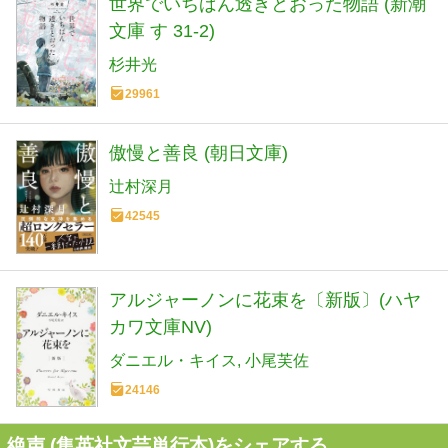
世界でいちばん透きとおった物語 (新潮
文庫 す 31-2)
杉井光
29961
傲慢と善良 (朝日文庫)
辻村深月
42545
アルジャーノンに花束を〔新版〕(ハヤ
カワ文庫NV)
ダニエル・キイス
小尾芙佐
24146
絶声 (集英社文芸単行本)をシェアする