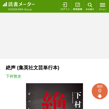
ログイン
新規登録
本を探
絶声 (集英社文芸単行本)
下村敦史
感想
0