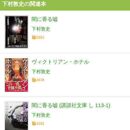
下村敦史の関連本
闇に香る嘘
下村敦史
5262
ヴィクトリアン・ホテル
下村敦史
4578
闇に香る嘘 (講談社文庫 し 113-1)
下村敦史
4102