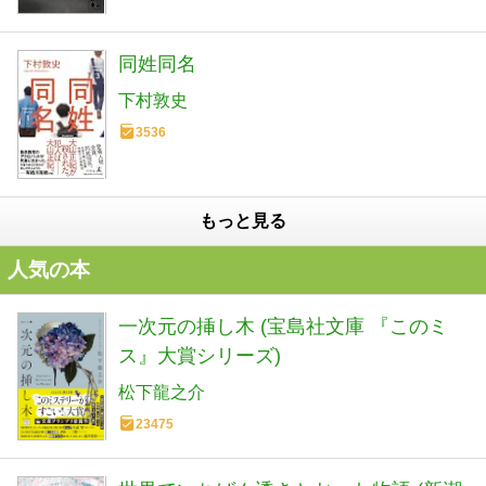
同姓同名
下村敦史
3536
もっと見る
人気の本
一次元の挿し木 (宝島社文庫 『このミ
ス』大賞シリーズ)
松下龍之介
23475