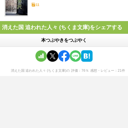
月号)
11
消えた国 追われた人々 (ちくま文庫)をシェアする
本つぶやきをつぶやく
消えた国 追われた人々 (ちくま文庫)
の
評価
76
％
感想・レビュー
21
件