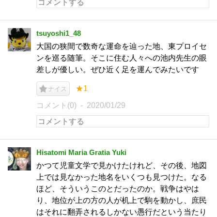
tsuyoshi1_48
大国の狭間で数奇な運命を辿った地、東プロイセ
ンを巡る随筆。そこに住む人々への池内先生の眼
差しが優しい。ぜひ近く足を運んでみたいです
★1
ナイス
コメント(0)
2020/01/29
Hisatomi Maria Gratia Yuki
かつて児童文学で見かけたけれど、その後、地図
上では見なかった地名をいくつも見つけた。なる
ほど、そういうこのとだったのか。戦争はやは
り、地位が上の方の人が机上で駒を動かし、庶民
はそれに翻弄されるしかない愚行だという当たり