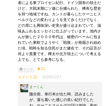
者による東プロイセン紀行。ドイツ固有の領土だ
けど、大戦末期にソ連に分捕られた、稀有な歴史
を持つ地域ですね。カントが暮らしたケーニヒス
ベルクなどの変わりようを見て歩くだけでなく、
どの章にも興味深い史実が盛り込まれていて、滋
味あふれるエッセイに仕上がっています。池内さ
んが旅した２０００年代は、秘密のベールに包ま
れていた東欧でようやく「戦後」が発掘され始め
た頃。戦時を知る住民がまだ健在で、その証言が
何より貴重です。樺太や北方領土について考える
上でも、とても参考になる。
★21
ナイス
コメント(2)
2020/11/27
まーくん
随分前、単行本が出た時、読みました
が、落ち着いた感じの良い紀行でした
ね。ケーニヒスベルグの話は勿論、初め