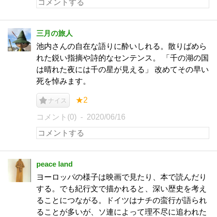
三月の旅人
池内さんの自在な語りに酔いしれる。散りばめら
れた鋭い指摘や詩的なセンテンス。 「千の湖の国
は晴れた夜には千の星が見える」 改めてその早い
死を悼みます。
★2
ナイス
コメント(0)
2020/06/16
peace land
ヨーロッパの様子は映画で見たり、本で読んだり
する。でも紀行文で描かれると、深い歴史を考え
ることにつながる。ドイツはナチの蛮行が語られ
ることが多いが、ソ連によって理不尽に追われた