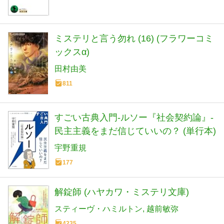
ミステリと言う勿れ (16) (フラワーコミ
ックスα)
田村由美
811
すごい古典入門-ルソー『社会契約論』-
民主主義をまだ信じていいの？ (単行本)
宇野重規
177
解錠師 (ハヤカワ・ミステリ文庫)
スティーヴ・ハミルトン
越前敏弥
4235