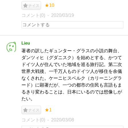
★10
ナイス
コメント(0)
2020/03/19
Lieu
著者の訳したギュンター・グラスの小説の舞台、
ダンツィヒ（グダニスク）を始めとする、かつて
ドイツ人が住んでいた地域を巡る旅行記。第二次
世界大戦後、一千万人ものドイツ人が移住を余儀
なくされた。ケーニヒスベルク（カリーニングラ
ード）に顕著だが、一つの都市の住民も言語もま
るきり変わることは、日本にいるのでは想像しが
たい。
★1
ナイス
コメント(0)
2020/03/08