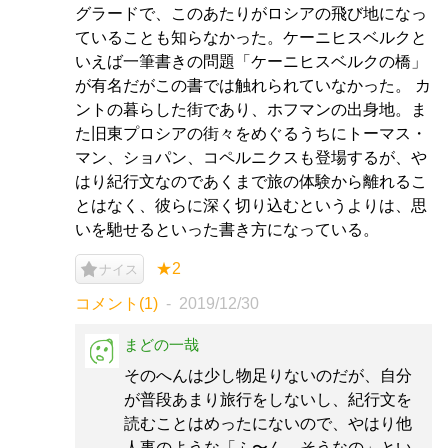
グラードで、このあたりがロシアの飛び地になっ
ていることも知らなかった。ケーニヒスベルクと
いえば一筆書きの問題「ケーニヒスベルクの橋」
が有名だがこの書では触れられていなかった。 カ
ントの暮らした街であり、ホフマンの出身地。ま
た旧東プロシアの街々をめぐるうちにトーマス・
マン、ショパン、コペルニクスも登場するが、や
はり紀行文なのであくまで旅の体験から離れるこ
とはなく、彼らに深く切り込むというよりは、思
いを馳せるといった書き方になっている。
★2
ナイス
コメント(1)
2019/12/30
まどの一哉
そのへんは少し物足りないのだが、自分
が普段あまり旅行をしないし、紀行文を
読むことはめったにないので、やはり他
人事のような「ふ〜ん、そうなの」とい