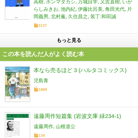
高樹
ホンマタカシ
万城目学
又吉直樹
いが
らしみきお
池内紀
伊藤比呂美
角田光代
片
岡義男
北村薫
久住昌之
装丁:和田誠
1137
もっと見る
この本を読んだ人がよく読む本
本なら売るほど 3 (ハルタコミックス)
児島青
1869
遠藤周作短篇集 (岩波文庫 緑234-1)
遠藤周作
山根道公
134