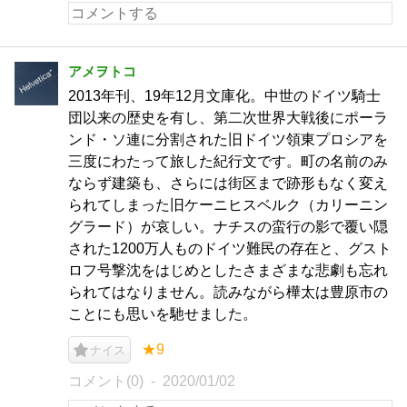
アメヲトコ
2013年刊、19年12月文庫化。中世のドイツ騎士
団以来の歴史を有し、第二次世界大戦後にポーラ
ンド・ソ連に分割された旧ドイツ領東プロシアを
三度にわたって旅した紀行文です。町の名前のみ
ならず建築も、さらには街区まで跡形もなく変え
られてしまった旧ケーニヒスベルク（カリーニン
グラード）が哀しい。ナチスの蛮行の影で覆い隠
された1200万人ものドイツ難民の存在と、グスト
ロフ号撃沈をはじめとしたさまざまな悲劇も忘れ
られてはなりません。読みながら樺太は豊原市の
ことにも思いを馳せました。
★9
ナイス
コメント(0)
2020/01/02