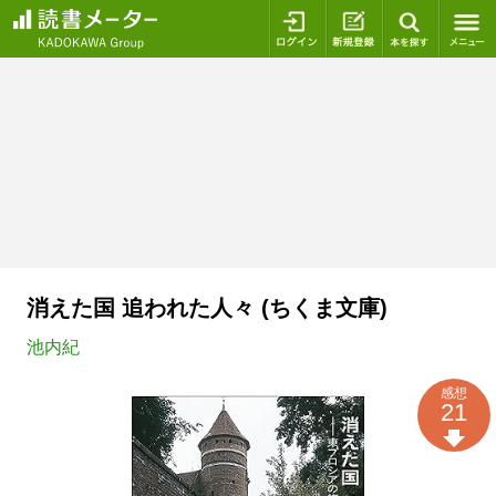
ログイン
新規登録
本を探
消えた国 追われた人々 (ちくま文庫)
池内紀
感想
21