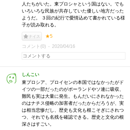
人たちがいた。東プロシャという国はない。でも
いろいろな民族が共存していた優しい地方だった
ようだ。 ３回の紀行で愛情込めて書かれている様
子が読み取れる。
★5
ナイス
コメント(0)
2020/04/16
しんこい
東プロシア、プロイセンの本国ではなかったがド
イツの一部だったのがポーランドやソ連に吸収、
難民も実は大量に発生。もんだいにされなかった
のはナチス侵略の加害者だったからだろうが、実
は相当悲惨だし、歴史も文化も根こそぎにされつ
つ、それでも名残を確認できる。歴史と文化の根
深さはすごい。