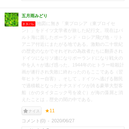
五月雨みどり
地図に無き「東プロシア（東プロイセ
ネタバレ
ン）」をドイツ文学者が旅した紀行文。現在はバ
ルト海に面したポーランド・ロシア飛び地・リト
アニア付近にまたがる地である。激動の二十世紀
の歴史のなかでそれぞれの為政者たちに翻弄され
ドイツになりソ連になりポーランドになり戦火の
中を人々が逃げ惑った。1944年のヒトラー暗殺計
画が遂行され失敗に終わったのもここである（翌
年ヒトラー自害）。そして，ドイツへ逃げる難民
で過積載となったナチスドイツが誇る豪華大型客
船（かのタイタニック号を凌ぐ）が海の藻屑と消
えたことは，歴史の闇の中である。
★11
ナイス
コメント(0)
2020/06/27