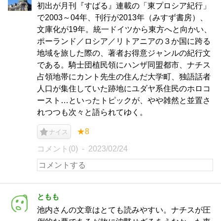
初出が月刊『すばる』連載の「東プロシア紀行」
で2003～04年、刊行が2013年（みすず書房）、
文庫化が19年。統一ドイツから東方へと向かい、
ポーランド／ロシア／リトアニアの３か国に跨る
地域を旅した際の、著者お得意ジャンルの紀行文
である。騎士団植民領にハンザ同盟都市、ナチス
占領地帯にカント先生の住んだ大学町、独語話者
人口が集住していた跡地にユダヤ系住民のホロコ
ースト…といったトピックが、やや雑然と並置さ
れつつも次々と語られてゆく。
★8
ナイス
コメント(0)
2023/02/24
ともも
池内さんの文章はとても読みやすい。ナチスが圧