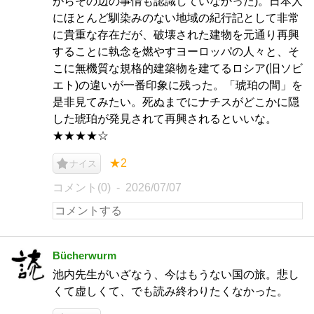
がらその辺の事情も認識していなかった)。日本人
にほとんど馴染みのない地域の紀行記として非常
に貴重な存在だが、破壊された建物を元通り再興
することに執念を燃やすヨーロッパの人々と、そ
こに無機質な規格的建築物を建てるロシア(旧ソビ
エト)の違いが一番印象に残った。「琥珀の間」を
是非見てみたい。死ぬまでにナチスがどこかに隠
した琥珀が発見されて再興されるといいな。
★★★★☆
★2
ナイス
コメント(0)
2026/07/07
Bücherwurm
池内先生がいざなう、今はもうない国の旅。悲し
くて虚しくて、でも読み終わりたくなかった。