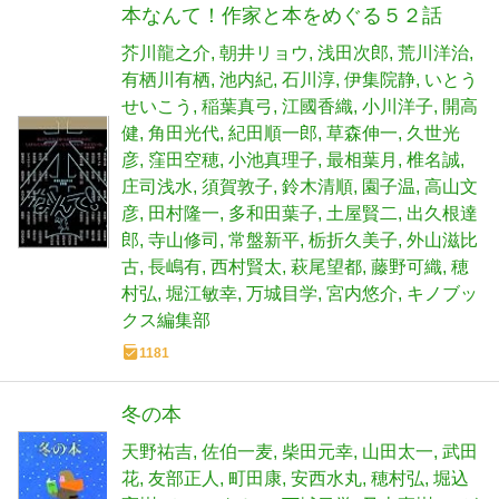
本なんて！作家と本をめぐる５２話
芥川龍之介
朝井リョウ
浅田次郎
荒川洋治
有栖川有栖
池内紀
石川淳
伊集院静
いとう
せいこう
稲葉真弓
江國香織
小川洋子
開高
健
角田光代
紀田順一郎
草森伸一
久世光
彦
窪田空穂
小池真理子
最相葉月
椎名誠
庄司浅水
須賀敦子
鈴木清順
園子温
高山文
彦
田村隆一
多和田葉子
土屋賢二
出久根達
郎
寺山修司
常盤新平
栃折久美子
外山滋比
古
長嶋有
西村賢太
萩尾望都
藤野可織
穂
村弘
堀江敏幸
万城目学
宮内悠介
キノブッ
クス編集部
1181
冬の本
天野祐吉
佐伯一麦
柴田元幸
山田太一
武田
花
友部正人
町田康
安西水丸
穂村弘
堀込