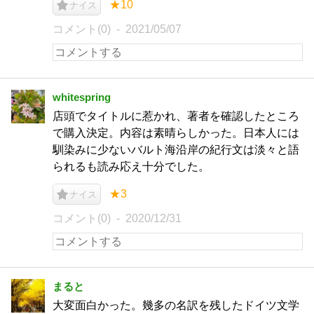
★10
ナイス
コメント(0)
2021/05/07
whitespring
店頭でタイトルに惹かれ、著者を確認したところ
で購入決定。内容は素晴らしかった。日本人には
馴染みに少ないバルト海沿岸の紀行文は淡々と語
られるも読み応え十分でした。
★3
ナイス
コメント(0)
2020/12/31
まると
大変面白かった。幾多の名訳を残したドイツ文学