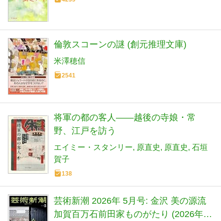
倫敦スコーンの謎 (創元推理文庫)
米澤穂信
2541
将軍の都の客人――越後の寺娘・常
野、江戸を訪う
エイミー・スタンリー
原直史
原直史
石垣
賀子
138
芸術新潮 2026年 5月号: 金沢 美の源流
加賀百万石前田家ものがたり (2026年 5