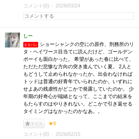
コメント(0)
2026/03/24
しー
ショーシャンクの空にの原作、刑務所のリ
ネタバレ
タ・ヘイワース目当てに読んだけど、ゴールデン
ボーイも面白かった。 希望があった春に比べて、
ただただ悲惨な方向の突き進んでいく夏。 2人と
もどうして止められなかったか。出会わなければ
トッドは普通の好青年でいられたのか。いずれに
せよあの残虐性がどこかで発露していたのか。 少
年期の好奇心が端緒となって、ここまでの結末を
もたらすのはやりきれない。どこかで引き返せる
タイミングはなかったのかなあ。。
★6
ナイス
コメント(0)
2026/02/15