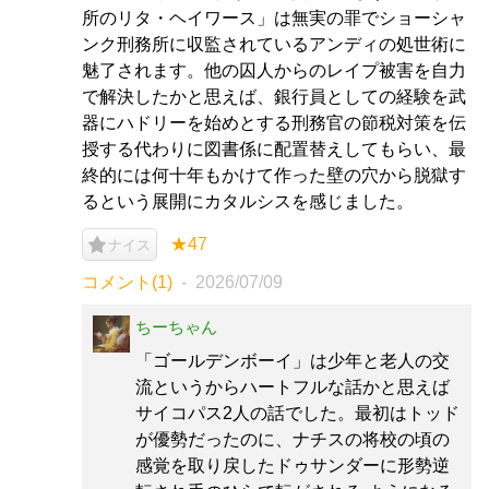
所のリタ・ヘイワース」は無実の罪でショーシャ
ンク刑務所に収監されているアンディの処世術に
魅了されます。他の囚人からのレイプ被害を自力
で解決したかと思えば、銀行員としての経験を武
器にハドリーを始めとする刑務官の節税対策を伝
授する代わりに図書係に配置替えしてもらい、最
終的には何十年もかけて作った壁の穴から脱獄す
るという展開にカタルシスを感じました。
★47
ナイス
コメント(1)
2026/07/09
ちーちゃん
「ゴールデンボーイ」は少年と老人の交
流というからハートフルな話かと思えば
サイコパス2人の話でした。最初はトッド
が優勢だったのに、ナチスの将校の頃の
感覚を取り戻したドゥサンダーに形勢逆