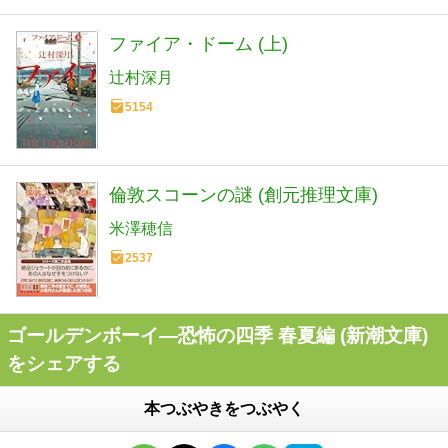
ファイア・ドーム (上)
辻村深月
5154
倫敦スコーンの謎 (創元推理文庫)
米澤穂信
2537
ゴールデンボーイ―恐怖の四季 春夏編 (新潮文庫)
をシェアする
本つぶやきをつぶやく