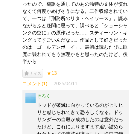
ったので、翻訳を通してのあの独特の文体が慣れ
なくて何度かめげそうになる。二作収録されてい
て、一つは「刑務所のリタ・ヘイワース」。読み
ながらふと疑問に思って、調べると「ショーシャ
ンクの空に」の原作だった…。スティーヴン・キ
ングってすごいんだな…。作品として好きだった
のは「ゴールデンボーイ」。最初は読むたびに睡
魔に襲われてもう無理かもと思ったのだけど、後
半から
★13
ナイス
コメント(1)
2025/04/11
きろく
トッドが破滅に向かっているのがヒリヒ
リと感じられてきて恐ろしくなる。ドゥ
サンダーの自殺が成功したのは意外だっ
たけど、これによりますます追い詰めら
れたトッドの末路が痛々しい。途中で猫