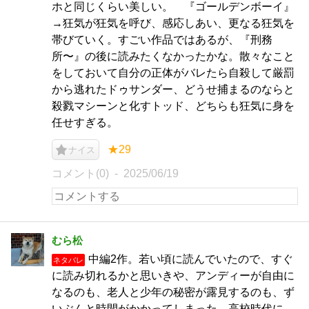
ホと同じくらい美しい。 『ゴールデンボーイ』
→狂気が狂気を呼び、感応しあい、更なる狂気を
帯びていく。すごい作品ではあるが、『刑務
所〜』の後に読みたくなかったかな。散々なこと
をしておいて自分の正体がバレたら自殺して厳罰
から逃れたドゥサンダー、どうせ捕まるのならと
殺戮マシーンと化すトッド、どちらも狂気に身を
任せすぎる。
★29
ナイス
コメント(0)
2025/06/19
むら松
中編2作。若い頃に読んでいたので、すぐ
ネタバレ
に読み切れるかと思いきや、アンディーが自由に
なるのも、老人と少年の秘密が露見するのも、ず
いぶんと時間がかかってしまった。高校時代に