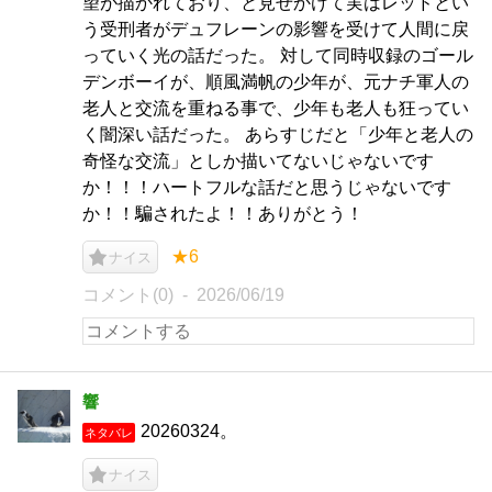
望が描かれており、と見せかけて実はレッドとい
う受刑者がデュフレーンの影響を受けて人間に戻
っていく光の話だった。 対して同時収録のゴール
デンボーイが、順風満帆の少年が、元ナチ軍人の
老人と交流を重ねる事で、少年も老人も狂ってい
く闇深い話だった。 あらすじだと「少年と老人の
奇怪な交流」としか描いてないじゃないです
か！！！ハートフルな話だと思うじゃないです
か！！騙されたよ！！ありがとう！
★6
ナイス
コメント(0)
2026/06/19
響
20260324。
ネタバレ
ナイス