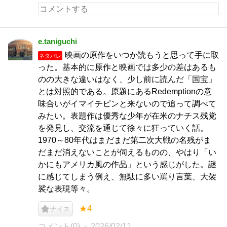
e.taniguchi
映画の原作をいつか読もうと思って手に取
ネタバレ
った。基本的に原作と映画では多少の差はあるも
のの大きな違いはなく、少し前に読んだ「国宝」
とは対照的である。原題にあるRedemptionの意
味合いがイマイチピンと来ないので追って調べて
みたい。表題作は優秀な少年が在米のナチス残党
を発見し、交流を通じて徐々に狂っていく話。
1970～80年代はまだまだ第二次大戦の名残がま
だまだ消えないことが伺えるものの、やはり「い
かにもアメリカ風の作品」という感じがした。謎
に感じてしまう例え、無駄に多い罵り言葉、大袈
裟な表現等々。
★4
ナイス
コメント(0)
2026/02/11