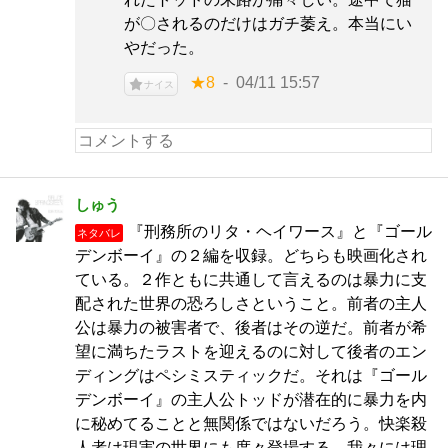
が〇されるのだけはガチ萎え。本当にい
やだった。
★8
04/11 15:57
ナイス
しゅう
『刑務所のリタ・ヘイワース』と『ゴール
ネタバレ
デンボーイ』の２編を収録。どちらも映画化され
ている。２作ともに共通して言えるのは暴力に支
配された世界の恐ろしさということ。前者の主人
公は暴力の被害者で、後者はその逆だ。前者が希
望に満ちたラストを迎えるのに対して後者のエン
ディングはペシミスティックだ。それは『ゴール
デンボーイ』の主人公トッドが潜在的に暴力を内
に秘めてることと無関係ではないだろう。快楽殺
人者は現実の世界にも度々登場する。我々には理