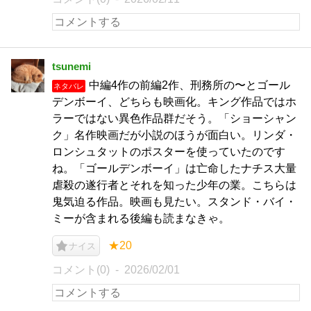
tsunemi
中編4作の前編2作、刑務所の〜とゴール
ネタバレ
デンボーイ、どちらも映画化。キング作品ではホ
ラーではない異色作品群だそう。「ショーシャン
ク」名作映画だが小説のほうが面白い。リンダ・
ロンシュタットのポスターを使っていたのです
ね。「ゴールデンボーイ」は亡命したナチス大量
虐殺の遂行者とそれを知った少年の業。こちらは
鬼気迫る作品。映画も見たい。スタンド・バイ・
ミーが含まれる後編も読まなきゃ。
★20
ナイス
コメント(0)
2026/02/01