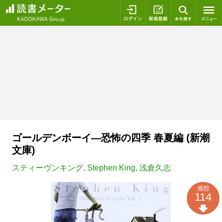
ログイン
新規登録
本を探
ゴールデンボーイ―恐怖の四季 春夏編 (新潮
文庫)
スティーヴンキング
,
Stephen King
,
浅倉久志
感想
114