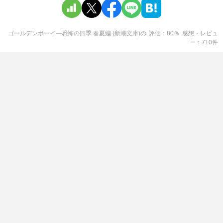
ゴールデンボーイ―恐怖の四季 春夏編 (新潮文庫)
の
評価
80
％
感想・レビュ
ー
710
件