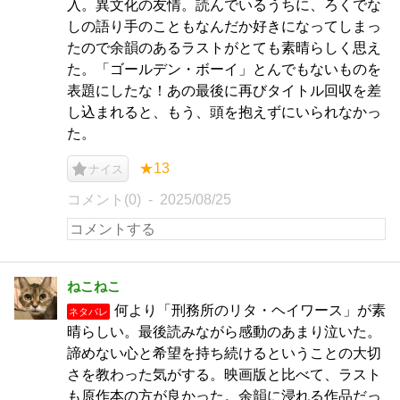
入。異文化の友情。読んでいるうちに、ろくでな
しの語り手のこともなんだか好きになってしまっ
たので余韻のあるラストがとても素晴らしく思え
た。「ゴールデン・ボーイ」とんでもないものを
表題にしたな！あの最後に再びタイトル回収を差
し込まれると、もう、頭を抱えずにいられなかっ
た。
★13
ナイス
コメント(0)
2025/08/25
ねこねこ
何より「刑務所のリタ・ヘイワース」が素
ネタバレ
晴らしい。最後読みながら感動のあまり泣いた。
諦めない心と希望を持ち続けるということの大切
さを教わった気がする。映画版と比べて、ラスト
も原作本の方が良かった。余韻に浸れる作品だっ