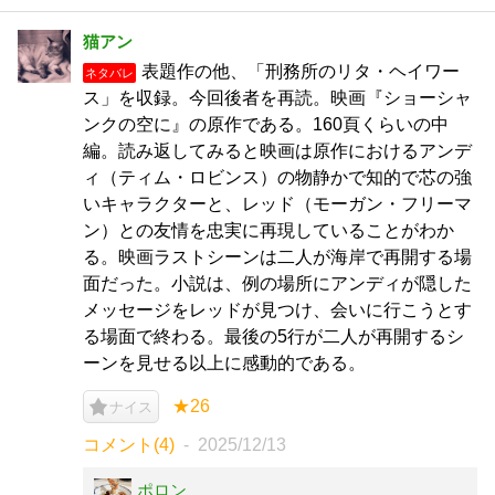
猫アン
表題作の他、「刑務所のリタ・ヘイワー
ネタバレ
ス」を収録。今回後者を再読。映画『ショーシャ
ンクの空に』の原作である。160頁くらいの中
編。読み返してみると映画は原作におけるアンデ
ィ（ティム・ロビンス）の物静かで知的で芯の強
いキャラクターと、レッド（モーガン・フリーマ
ン）との友情を忠実に再現していることがわか
る。映画ラストシーンは二人が海岸で再開する場
面だった。小説は、例の場所にアンディが隠した
メッセージをレッドが見つけ、会いに行こうとす
る場面で終わる。最後の5行が二人が再開するシ
ーンを見せる以上に感動的である。
★26
ナイス
コメント(4)
2025/12/13
ポロン