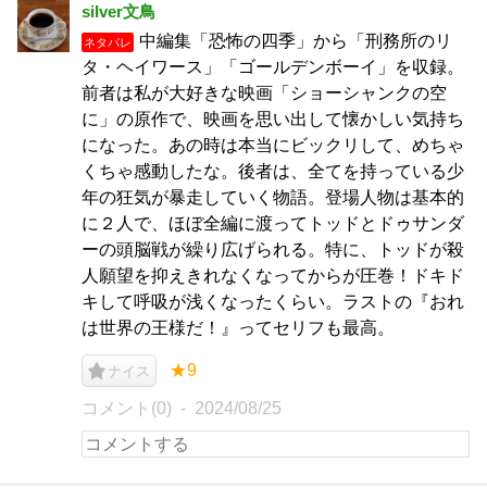
silver文鳥
中編集「恐怖の四季」から「刑務所のリ
ネタバレ
タ・ヘイワース」「ゴールデンボーイ」を収録。
前者は私が大好きな映画「ショーシャンクの空
に」の原作で、映画を思い出して懐かしい気持ち
になった。あの時は本当にビックリして、めちゃ
くちゃ感動したな。後者は、全てを持っている少
年の狂気が暴走していく物語。登場人物は基本的
に２人で、ほぼ全編に渡ってトッドとドゥサンダ
ーの頭脳戦が繰り広げられる。特に、トッドが殺
人願望を抑えきれなくなってからが圧巻！ドキド
キして呼吸が浅くなったくらい。ラストの『おれ
は世界の王様だ！』ってセリフも最高。
★9
ナイス
コメント(0)
2024/08/25