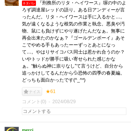
『刑務所のリタ・ヘイワース』塀の中のよ
ネタバレ
ろず調達屋レッドの語り。ある日アンディーが言
ったんだ。リタ・ヘイワースは手に入るかと…。
気が遠くなるような根気の作業と執念。悪臭や汚
物、鼠にも負けずにやり遂げたんだなぁ。無事に
再会出来たのかなぁ？『ゴールデンボーイ』あそ
こでやめる手もあったーーずっとあとになっ
て…。やはりサイコパス同士は惹かれ合うのか？
いやトッドが勝手に吸い寄せられた感じかな
ぁ。“触らぬ神に祟りなし”て言うけど、自分から
追っかけしてるんだから💦恐怖の四季の春夏編。
どっちも面白かったです(^_^*)
★61
ナイス
コメント(0)
2024/08/29
merci