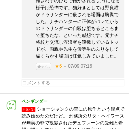
転され手のひらで転がされる ようになる
様子は恐怖です。猫好きとしては野良猫
がドゥサンダーに殺される場面は胸糞で
した。ナチハンターに正体がバレてから
のドゥサンダーの自殺は堕ちるところま
で堕ちたな、といった感想です。元ナチ
将校と交流し浮浪者を殺戮しているトッ
ドが、両親や先生を優等生のふりをして
騙くらかす場面は狂気じみていました。
★6
07/09 07:16
ナイス
ペンギンダー
ショーシャンクの空にの原作という観点で
ネタバレ
読み始めたのだけど。 刑務所のリタ・ヘイワース
が無実の罪で投獄されたデュフレーンの受難と希