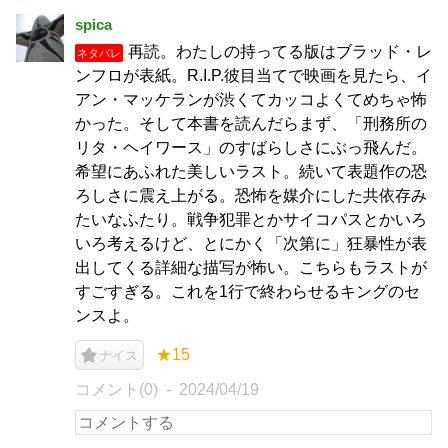
spica
再読。わたしの持ってる版はブラッド・レ
ネタバレ
ンフロが表紙。R.I.P.彼目当てで映画を見たら、イ
アン・マッケランが渋くてカッコよくてめちゃ怖
かった。そして本書を読んだらまず、「刑務所の
リタ・ヘイワース」のすばらしさにぶっ飛んだ。
希望にあふれた美しいラスト。続いて表題作の恐
ろしさに震え上がる。恐怖を媒介にした共依存み
たいなふたり。戦争犯罪とかサイコパスとかいろ
いろ考えるけど、とにかく「次第に」狂暴性が表
出してくる詳細な描写が怖い。こちらもラストが
すごすぎる。これを1行で終わらせるキングのセ
ンスよ。
★15
ナイス
コメント(0)
2024/04/19