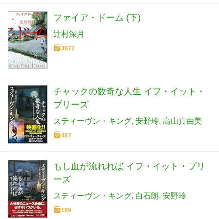
ファイア・ドーム (下)
辻村深月
3872
チャックの数奇な人生 イフ・イット・
ブリーズ
スティーヴン・キング
安野玲
高山真由美
487
もし血が流れれば イフ・イット・ブリ
ーズ
スティーヴン・キング
白石朗
安野玲
199