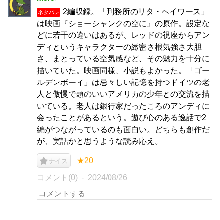
2編収録。「刑務所のリタ・ヘイワース」
ネタバレ
は映画『ショーシャンクの空に』の原作。設定な
どに若干の違いはあるが、レッドの視座からアン
ディというキャラクターの緻密さ根気強さ大胆
さ、まとっている空気感など、その魅力を十分に
描いていた。映画同様、小説もよかった。「ゴー
ルデンボーイ」は忌々しい記憶を持つドイツの老
人と傲慢で頭のいいアメリカの少年との交流を描
いている。老人は銀行家だったころのアンディに
会ったことがあるという。遊び心のある逸話で2
編がつながっているのも面白い。どちらも創作だ
が、実話かと思うような読み応え。
★20
ナイス
コメント(0)
2024/08/26