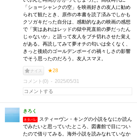
「ショーシャンクの空」を映画好きの友人に勧め
られて観たとき、原作の本書を読了済みでしかも
クソガキだった自分は、感動的なあの映画の感想
で「実はあれはレッドの獄中死直前の夢だったん
じゃないか」と語って友人をブチ切れさせた覚え
がある。再読してみて夢オチの匂いは全くなく、
きっと後続のゴールデンボーイの禍々しさの影響
でそう思ったのだろう。友人スマヌ。
★28
ナイス
コメント(0)
2025/05/31
きろく
スティーヴン・キングの小説をなにか読ん
ネタバレ
でみたいと思っていたところ、図書館で目につい
たので借りてみる。海外小説を読みなれていなか