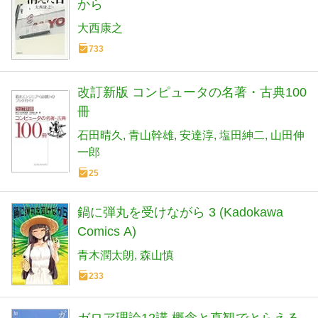
から
大西康之
733
改訂新版 コンピュータの名著・古典100
冊
石田晴久
青山幹雄
安達淳
塩田紳二
山田伸
一郎
25
鍋に弾丸を受けながら 3 (Kadokawa
Comics A)
青木潤太朗
森山慎
233