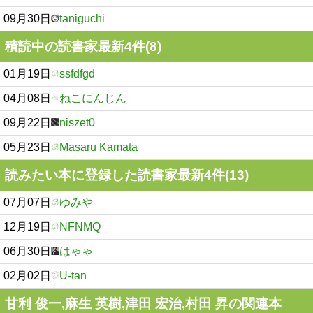
09月30日
taniguchi
積読中の読書家最新4件(8)
01月19日
ssfdfgd
04月08日
ねこにんじん
09月22日
niszet0
05月23日
Masaru Kamata
読みたい本に登録した読書家最新4件(13)
07月07日
ゆみや
12月19日
NFNMQ
06月30日
はゃゃ
02月02日
U-tan
甘利 俊一,麻生 英樹,津田 宏治,村田 昇の関連本