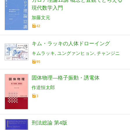
ガロア理論12講 概念と直観でとらえる
現代数学入門
加藤文元
42
キム・ラッキの人体ドローイング
キムラッキ
ユングァンヒョン
チャンジニ
95
固体物理―格子振動・誘電体
作道恒太郎
3
刑法総論 第4版