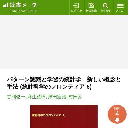
ログイン
新規登録
本を探
パターン認識と学習の統計学―新しい概念と
手法 (統計科学のフロンティア 6)
甘利俊一
,
麻生英樹
,
津田宏治
,
村田昇
感想
4