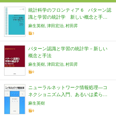
統計科学のフロンティア 6 パターン認
識と学習の統計学 新しい概念と手法
(岩波オンデマンドブックス)
麻生英樹
津田宏治
村田昇
3
パターン認識と学習の統計学－新しい
概念と手法
麻生英樹
津田宏治
村田昇
0
ニューラルネットワーク情報処理―コ
ネクショニズム入門、あるいは柔らか
な記号に向けて
麻生英樹
9