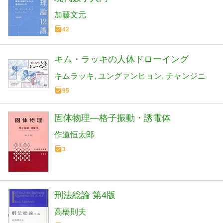
加藤文元
42
キム・ラッキの人体ドローイング
キムラッキ
ユングァンヒョン
チャンジニ
95
固体物理―格子振動・誘電体
作道恒太郎
3
刑法総論 第4版
高橋則夫