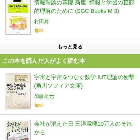
情報理論の基礎 新版: 情報と学習の直観
的理解のために (SGC Books M 3)
村田昇
24
もっと見る
この本を読んだ人がよく読む本
宇宙と宇宙をつなぐ数学 IUT理論の衝撃
(角川ソフィア文庫)
加藤文元
93
会社が消えた日 三洋電機10万人のそれ
から