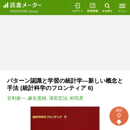
ログイン
新規登録
本を探
パターン認識と学習の統計学―新しい概念と
手法 (統計科学のフロンティア 6)
甘利俊一
,
麻生英樹
,
津田宏治
,
村田昇
感想
0