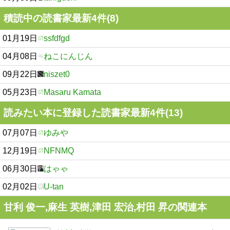
積読中の読書家最新4件(8)
01月19日
ssfdfgd
04月08日
ねこにんじん
09月22日
niszet0
05月23日
Masaru Kamata
読みたい本に登録した読書家最新4件(13)
07月07日
ゆみや
12月19日
NFNMQ
06月30日
はゃゃ
02月02日
U-tan
甘利 俊一,麻生 英樹,津田 宏治,村田 昇の関連本