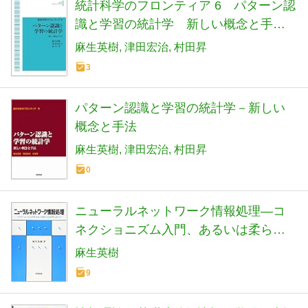
統計科学のフロンティア 6 パターン認
識と学習の統計学 新しい概念と手法
(岩波オンデマンドブックス)
麻生英樹
津田宏治
村田昇
3
パターン認識と学習の統計学－新しい
概念と手法
麻生英樹
津田宏治
村田昇
0
ニューラルネットワーク情報処理―コ
ネクショニズム入門、あるいは柔らか
な記号に向けて
麻生英樹
9