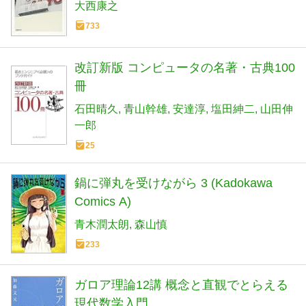
大西康之
733
改訂新版 コンピュータの名著・古典100
冊
石田晴久
青山幹雄
安達淳
塩田紳二
山田伸
一郎
25
鍋に弾丸を受けながら 3 (Kadokawa
Comics A)
青木潤太朗
森山慎
233
ガロア理論12講 概念と直観でとらえる
現代数学入門