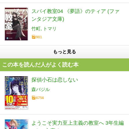
スパイ教室04 《夢語》のティア (ファ
ンタジア文庫)
竹町
トマリ
901
もっと見る
この本を読んだ人がよく読む本
探偵小石は恋しない
森バジル
6756
ようこそ実力至上主義の教室へ 3年生編