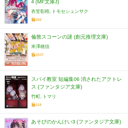
4 (MF文庫J)
衣笠彰梧
トモセシュンサク
442
倫敦スコーンの謎 (創元推理文庫)
米澤穂信
2537
スパイ教室 短編集06 消されたアクトレ
ス (ファンタジア文庫)
竹町
トマリ
118
あそびのかんけい3 (ファンタジア文庫)