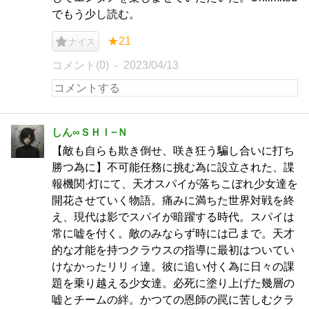
でもう少し読む。
★21
ナイス
コメント(0)
2023/04/13
しん∞ＳＨＩ−Ｎ
【敵も自らも欺き倒せ、咲き狂う騙し合いに打ち
勝つ為に】不可能任務に挑む為に設立された、諜
報機関·灯にて、天才スパイが落ちこぼれ少女達を
開花させていく物語。痛みに満ちた世界対戦を終
え、現代は影でスパイが暗躍する時代。スパイは
常に嘘を付く。敵のみならず時には己まで。天才
的な才能を持つクラウスの指導に最初はついてい
けなかったリリィ達。彼に追い付く為に日々の課
題を乗り越える少女達。必死に塗り上げた幾層の
嘘とチームの絆。かつての恩師の罠に苦しむクラ