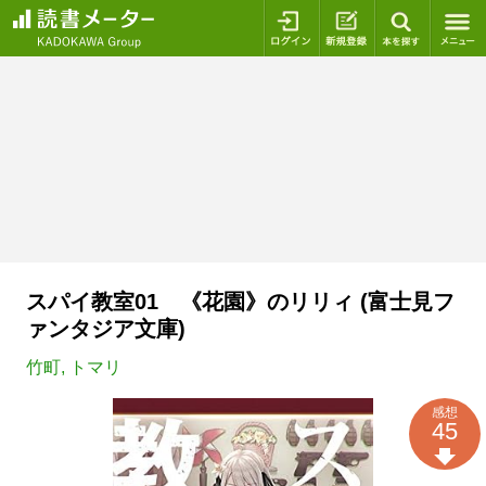
ログイン
新規登録
本を探
スパイ教室01 《花園》のリリィ (富士見フ
ァンタジア文庫)
竹町
,
トマリ
感想
45