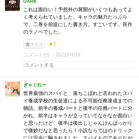
DARK
これは面白い！予想外の展開がいくつもあってよ
く考えられていました。キャラの魅力たっぷり
で、二巻を前提にした書き方。すごいです。良作
のラノベでした。
★2
ナイス
コメント(0)
2022/04/19
ぎゃぐれー
世界最強のスパイと、落ちこぼれと言われたスパ
イ養成学校の生徒達による不可能任務達成までの
物語。前半の養成パートと後半の任務パートに分
かれ、前半はキャラが立っていてなかなか面白い
と思ったけど、後半は後出しじゃんけんばっかり
で微妙だなと思ったら！小説ならではのトリック
には完全に騙されました。スパイものでありなが