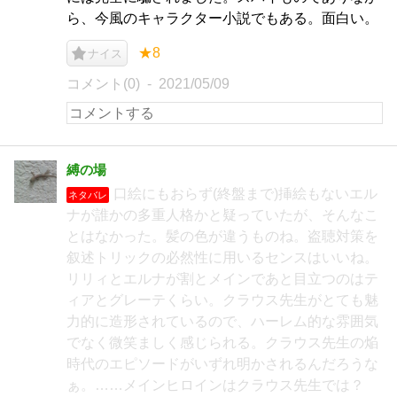
ら、今風のキャラクター小説でもある。面白い。
★8
ナイス
コメント(0)
2021/05/09
縛の場
口絵にもおらず(終盤まで)挿絵もないエル
ネタバレ
ナが誰かの多重人格かと疑っていたが、そんなこ
とはなかった。髪の色が違うものね。盗聴対策を
叙述トリックの必然性に用いるセンスはいいね。
リリィとエルナが割とメインであと目立つのはテ
ィアとグレーテくらい。クラウス先生がとても魅
力的に造形されているので、ハーレム的な雰囲気
でなく微笑ましく感じられる。クラウス先生の焔
時代のエピソードがいずれ明かされるんだろうな
ぁ。……メインヒロインはクラウス先生では？