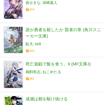
葵せきな
深崎暮人
474
誰が勇者を殺したか 賢者の章 (角川スニ
ーカー文庫)
駄犬
toi8
410
死亡遊戯で飯を食う。9 (MF文庫J)
鵜飼有志
ねこめたる
263
成瀬は都を駆け抜ける