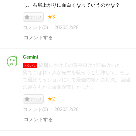
し、右肩上がりに面白くなっていうのかな？
★3
ナイス
コメント(0)
2020/12/28
Gemini
終盤にかけての畳み掛けが面白かった。
ネタバレ
落ちこぼれ７人が先生を殺そうと訓練して、そし
て最終ミッションにして最強の敵との対決。 読者
の裏をもかく展開が楽しかった。
★2
ナイス
コメント(0)
2020/12/26