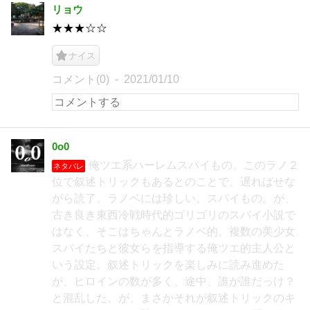
リョウ
★★★☆☆
ナイス
コメント(0)
2021/01/10
0o0
俺ツエ系ハーレムスパイもの。このラノ２
ネタバレ
位で叙述トリックもあるとのことで、遅ればせな
がら読了。ラノベには珍しい、スパイもの。が、
古き良き東西冷戦時代的ゴリゴリのスパイ小説で
はなく、そこはちゃんとラノベ的。複数の美少女
スパイたちと彼女らを指導する俺ツエ的主人公と
いう設定。叙述トリックを楽しみに読み進めた
が、ヒロインの数が多く、途中、誰が誰だっけ？
と混乱した。が、まさかそれが叙述トリックのキ