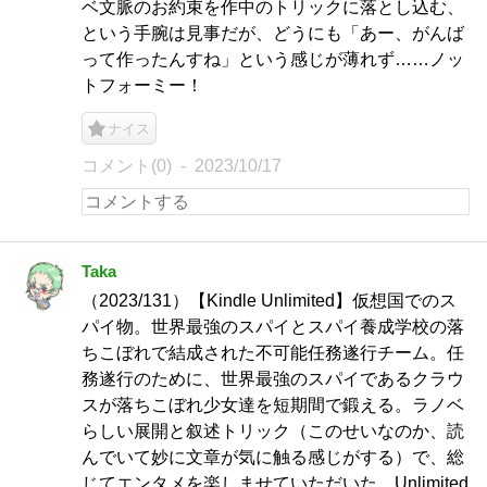
ベ文脈のお約束を作中のトリックに落とし込む、
という手腕は見事だが、どうにも「あー、がんば
って作ったんすね」という感じが薄れず……ノッ
トフォーミー！
ナイス
コメント(0)
2023/10/17
Taka
（2023/131）【Kindle Unlimited】仮想国でのス
パイ物。世界最強のスパイとスパイ養成学校の落
ちこぼれで結成された不可能任務遂行チーム。任
務遂行のために、世界最強のスパイであるクラウ
スが落ちこぼれ少女達を短期間で鍛える。ラノベ
らしい展開と叙述トリック（このせいなのか、読
んでいて妙に文章が気に触る感じがする）で、総
じてエンタメを楽しませていただいた。Unlimited