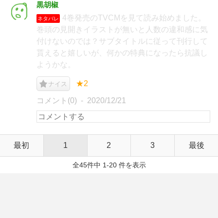
黒胡椒
4巻発売のTVCMを見て読み始めました。
ネタバレ
巻頭の見開きイラストが無いと人数の違和感に気
付けないのでは？サブタイトルに従って刊行して
貰えると嬉しいが、何かの特典になったら抗議し
ようかな。
★2
ナイス
コメント(0)
2020/12/21
最初
1
2
3
最後
全45件中 1-20 件を表示