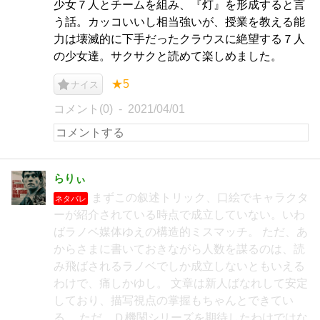
少女７人とチームを組み、『灯』を形成すると言
う話。カッコいいし相当強いが、授業を教える能
力は壊滅的に下手だったクラウスに絶望する７人
の少女達。サクサクと読めて楽しめました。
★5
ナイス
コメント(0)
2021/04/01
らりぃ
まずこの叙述トリック、口絵でキャラクタ
ネタバレ
ーが紹介されている時点で成立していない。いわ
ばラノベ媒体ゆえの構造的ミスマッチ。 ただ、あ
からさまに書いておきながら人数を謀るのは、読
み飛ばされるラノベでしか成立しないともいえる
わけで、痛しかゆし。 文章は新人ばなれして安定
しており、描写視点の掌握もちゃんとできてい
る。 ただ、Ｄ機関シリーズを期待したわけではな