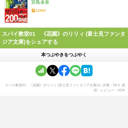
宮島未奈
12694
スパイ教室01 《花園》のリリィ (富士見ファンタ
ジア文庫)をシェアする
本つぶやきをつぶやく
スパイ教室01 《花園》のリリィ (富士見ファンタジア文庫)
の
評価
59
％
感
想・レビュー
45
件