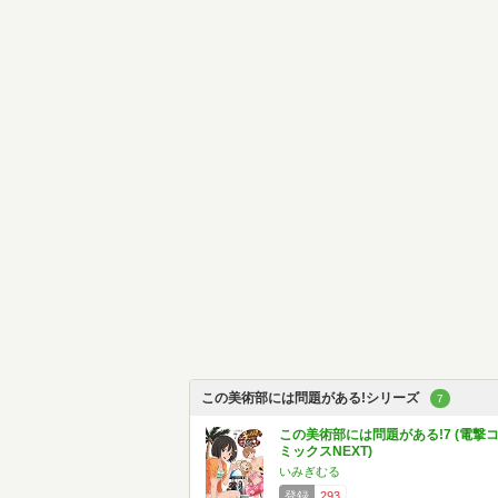
この美術部には問題がある!シリーズ
7
この美術部には問題がある!7 (電撃
ミックスNEXT)
いみぎむる
登録
293