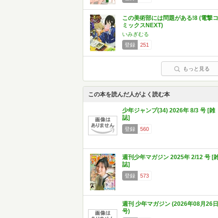
この美術部には問題がある!8 (電撃
ミックスNEXT)
いみぎむる
登録
251
もっと見る
この本を読んだ人がよく読む本
少年ジャンプ(34) 2026年 8/3 号 [雑
誌]
登録
560
週刊少年マガジン 2025年 2/12 号 [
誌]
登録
573
週刊 少年マガジン (2026年08月26
号)