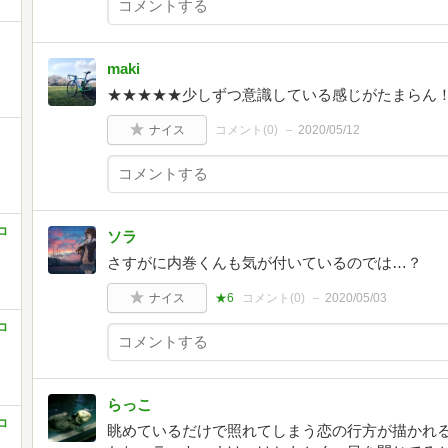
コ
maki
★★★★★少しずつ意識している感じがたまらん
ナイス
コメント(
0
)
2020/05/12
コ
コ
ソラ
さすがに内巻くんも気が付いているのでは…？
ナイス
★6
コメント(
0
)
2020/05/03
コ
らっこ
コ
眺めているだけで照れてしまう恋の行方が描かれる