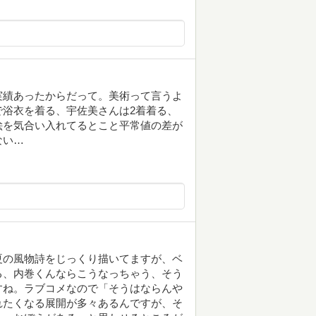
実績あったからだって。美術って言うよ
浴衣を着る、宇佐美さんは2着着る、
絵を気合い入れてるとこと平常値の差が
ない…
夏の風物詩をじっくり描いてますが、ベ
る、内巻くんならこうなっちゃう、そう
すね。ラブコメなので「そうはならんや
れたくなる展開が多々あるんですが、そ