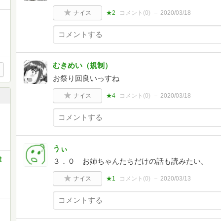
ナイス
★2
コメント(
0
)
2020/03/18
コ
むきめい（規制）
お祭り回良いっすね
ナイス
★4
コメント(
0
)
2020/03/18
うぃ
雑
３．０ お姉ちゃんたちだけの話も読みたい。
ナイス
★1
コメント(
0
)
2020/03/13
日