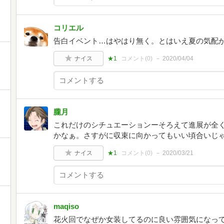
コリエル
告白イベント…はやはり無く。とはいえ夏の気配
ナイス
★1
コメント(
0
)
2020/04/04
朧月
これだけのシチュエーションーそろえて進展が全く
かなぁ。さすがに収束に向かってもいい頃合いじ
ナイス
★1
コメント(
0
)
2020/03/21
コ
maqiso
花火回でなぜか女装してるのに良い雰囲気になっ