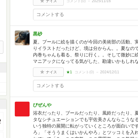
ナイス
コメント(
0
)
2025/11/16
黒砂
夏。プールに絵を描くのが今回の美術部の活動、
りイラストだったけど、境は分からん。。夏なので
内巻ちゃんも着る、祭りに行く。。そして微妙に
マニアックになってる気がした、勘違いかもしれ
ナイス
★1
コメント(
0
)
2024/12/11
びぜんや
浴衣だったり、ブールだったり、風鈴だったり、
タなシチュエーションでも宇佐美さんならこうな
いう独特の展開に転がっていくところが面白いで
ろ」「そううまくはいかんやろ」とツッコミを入