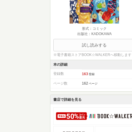
形式：コミック
出版社：KADOKAWA
試し読みする
※電子書籍ストアBOOK☆WALKERへ移動します
本の詳細
登録数
163
登録
ページ数
162
ページ
書店で詳細を見る