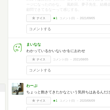
ージになったのかな。 風鈴回。夢子先生、結構
顧問できてるなーって感じする。
ナイス
★1
コメント(
0
)
2021/09/05
まいなな
わかっているかいないかをにおわせ
ナイス
コメント(
0
)
2021/08/05
わーぷ
ちょっと飽きてきたかなという気持ちはあるんだ
コ
ナイス
★1
コメント(
0
)
2020/06/09