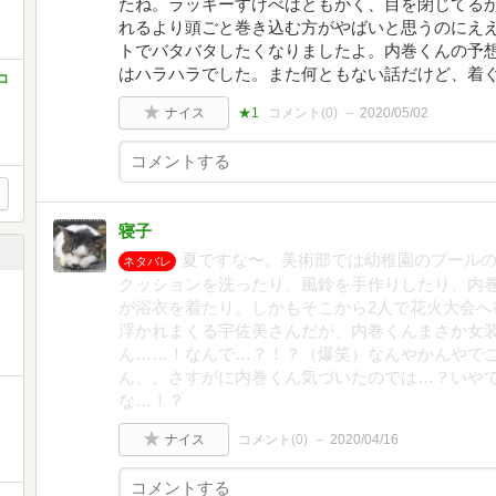
たね。ラッキーすけべはともかく、目を閉じてる
れるより頭ごと巻き込む方がやばいと思うのにえ
トでバタバタしたくなりましたよ。内巻くんの予
はハラハラでした。また何ともない話だけど、着
コ
ナイス
★1
コメント(
0
)
2020/05/02
寝子
夏ですな〜。美術部では幼稚園のプール
ネタバレ
クッションを洗ったり、風鈴を手作りしたり、内
が浴衣を着たり。しかもそこから2人で花火大会へ
浮かれまくる宇佐美さんだが、内巻くんまさか女
ん……！なんで…？！？（爆笑）なんやかんやで
ん、、さすがに内巻くん気づいたのでは…？いや
な…！？
ナイス
コメント(
0
)
2020/04/16