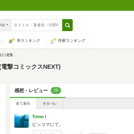
n和書
は
本ランキング
作家ランキング
クスNEXT)
(電撃コミックスNEXT)
感想・レビュー
29
全て表示
ネタバレ
Tomo I
ピッコマにて。