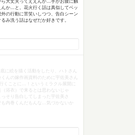
から大丈夫ってええんか…手がお腹に触
えんか…と。花火行く話は真似してベッ
想外の行動に苦笑いしつつ、告白シーン
ぐるみ洗う話はなぜだか好きです。
の底に絵を描く活動をしたり、ハトさん
巻くんの嫁作画資料のために宇佐美さん
行くことに…！というミラクル展開に
装（浴衣）で来るとは思わないじゃ
こっそり告白してしまった宇佐美さ
でも内巻くんだもんな…気づかないか