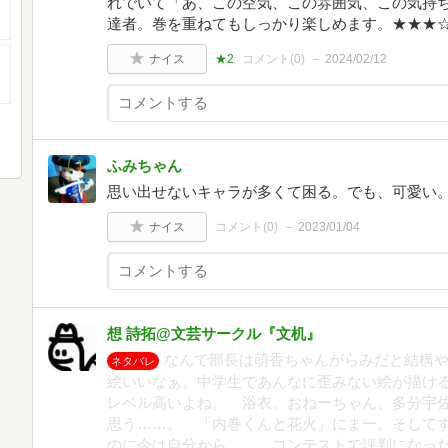
れでいて「あ、この空気、この雰囲気、この気持
達者。巻を重ねてもしっかり楽しめます。★★★
ナイス
★2
コメント(
0
)
2024/02/12
ふみちゃん
思い出せないキャラが多くて困る。でも、可愛い
ナイス
コメント(
0
)
2023/01/04
想 詩拓@文芸サークル『文机』
なんで部長は萌香ちゃんがらみだと結構
ネタバレ
絵いいなぁ。中学生であんなに歪みない絵が描け
レベル高いよね。 浴衣。おねーちゃん、多分宇
思う……。 「内巻くんと花火」にまー。そして
のに今は自分から……。コンテストで評判になっ