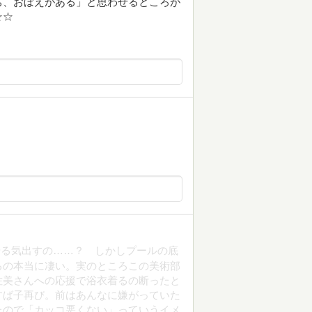
ち、おぼえがある」と思わせるところが
☆☆
。
やる気出すの……？ しかしプールの底
るの本当に凄い。実のところこの美術部
佐美さんへの応援で浴衣着るの断ったと
すば子再び。前はあんなに嫌がっていた
たので「カッコ悪くない」っていうイメ