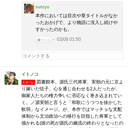
sunzyu
本作においては目次や章タイトルがなか
ったおかげで、より物語に没入し続けや
すかったのかも。
03/08 01:50
ナイス
イトノコ
図書館本。源氏三代将軍、実朝の元に京よ
ネタバレ
り嫁いだ信子。心を通じ合わせる2人だったが、
御家人たちの権力争いに否応なく巻き込まれてい
く。／源実朝と言うと「和歌にうつつを抜かした
軟弱」なイメージ。が、本作ではマッチョな支配
体制から文治政治への移行を目指した将軍として
描かれる(彼の死が源氏の嫡流の終わりとなったの