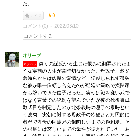
た。
★8
ナイス
コメント(0)
2022/03/10
オリーブ
偽りの謀反から生じた恨みに翻弄されたよ
ネタバレ
うな実朝の人生が常時切なかった。母政子、叔父
義時らからは肉親の愛情など一切感じられず孤独
な彼が唯一信頼し合えたのが朝廷の策略で摂関家
から嫁いできた信子だった。実朝は戦を嫌い武で
はなく言葉での統制を望んでいたが彼の死後御成
敗式目を制定したのが北条義時の息子の泰時とい
う皮肉。実朝に対する母政子の冷酷さと対照的に
叔母で乳母の阿波局の鬱陶しいまでの過剰愛。そ
の根底には哀しいまでの母性が隠されていた。あ