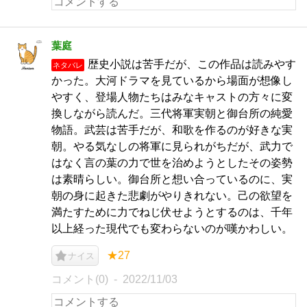
葉庭
歴史小説は苦手だが、この作品は読みやす
ネタバレ
かった。大河ドラマを見ているから場面が想像し
やすく、登場人物たちはみなキャストの方々に変
換しながら読んだ。三代将軍実朝と御台所の純愛
物語。武芸は苦手だが、和歌を作るのが好きな実
朝。やる気なしの将軍に見られがちだが、武力で
はなく言の葉の力で世を治めようとしたその姿勢
は素晴らしい。御台所と想い合っているのに、実
朝の身に起きた悲劇がやりきれない。己の欲望を
満たすために力でねじ伏せようとするのは、千年
以上経った現代でも変わらないのが嘆かわしい。
★27
ナイス
コメント(0)
2022/11/03