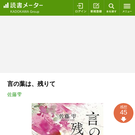
ログイン
新規登録
本を探
言の葉は、残りて
佐藤雫
感想
45