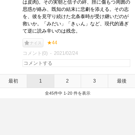
は皮肉)。その実朝と信子の絆、脛に傷もつ周囲の
思惑が絡み、既知の結末に悲劇を添える。その志
を、彼を見守り続けた北条泰時が受け継いだのが
救いか。「みだい」「きぃん」など、現代的過ぎ
て逆に読み辛いのは残念。
★44
ナイス
コメント(0)
2021/02/24
最初
1
2
3
最後
全45件中 1-20 件を表示