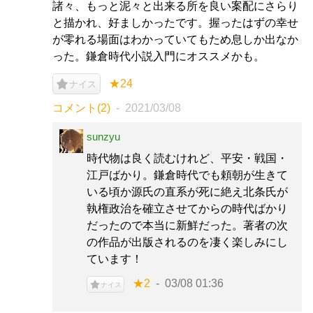
諸々、もっと泥々と出来る所を良い案配にさらり
と描かれ、好ましかったです。握ったはずの幸せ
が零れる場面はわかっていてもため息しか出なか
った。鎌倉時代小説入門にオススメかも。
★24
ナイス
コメント(2)
2021/03/08
sunzyu
時代物は良く読むけれど、平安・戦国・
江戸ばかり。鎌倉時代でも頼朝が生きて
いる頃か源氏の直系が死に絶え北条氏が
執権政治を確立させてからの時代ばかり
だったので本当に新鮮だった。著者の次
の作品が出版されるのを凄く楽しみにし
ています！
★2
03/08 01:36
ナイス