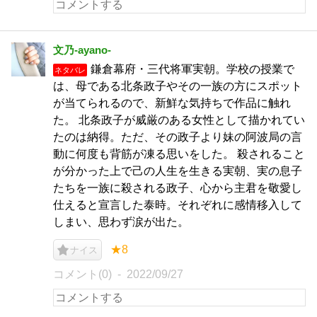
文乃-ayano-
鎌倉幕府・三代将軍実朝。学校の授業で
ネタバレ
は、母である北条政子やその一族の方にスポット
が当てられるので、新鮮な気持ちで作品に触れ
た。 北条政子が威厳のある女性として描かれてい
たのは納得。ただ、その政子より妹の阿波局の言
動に何度も背筋が凍る思いをした。 殺されること
が分かった上で己の人生を生きる実朝、実の息子
たちを一族に殺される政子、心から主君を敬愛し
仕えると宣言した泰時。それぞれに感情移入して
しまい、思わず涙が出た。
★8
ナイス
コメント(0)
2022/09/27