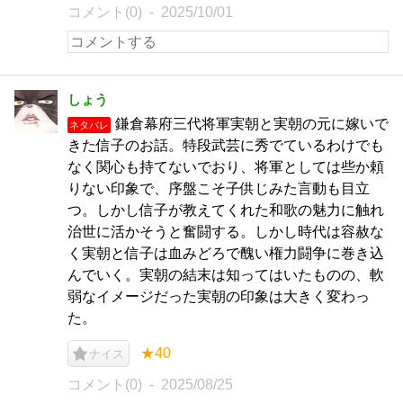
コメント(0)
2025/10/01
しょう
鎌倉幕府三代将軍実朝と実朝の元に嫁いで
ネタバレ
きた信子のお話。特段武芸に秀でているわけでも
なく関心も持てないでおり、将軍としては些か頼
りない印象で、序盤こそ子供じみた言動も目立
つ。しかし信子が教えてくれた和歌の魅力に触れ
治世に活かそうと奮闘する。しかし時代は容赦な
く実朝と信子は血みどろで醜い権力闘争に巻き込
んでいく。実朝の結末は知ってはいたものの、軟
弱なイメージだった実朝の印象は大きく変わっ
た。
★40
ナイス
コメント(0)
2025/08/25