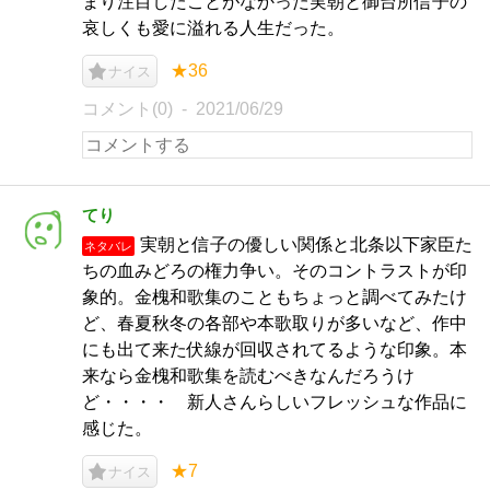
まり注目したことがなかった実朝と御台所信子の
哀しくも愛に溢れる人生だった。
★36
ナイス
コメント(0)
2021/06/29
てり
実朝と信子の優しい関係と北条以下家臣た
ネタバレ
ちの血みどろの権力争い。そのコントラストが印
象的。金槐和歌集のこともちょっと調べてみたけ
ど、春夏秋冬の各部や本歌取りが多いなど、作中
にも出て来た伏線が回収されてるような印象。本
来なら金槐和歌集を読むべきなんだろうけ
ど・・・・ 新人さんらしいフレッシュな作品に
感じた。
★7
ナイス