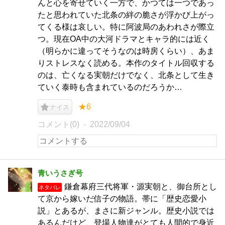
んと心を寄せていく一方で、かつては一つであっ
たと思われていた北条の絆の脆さが浮かび上がっ
てくる様は哀しい。特に阿波局のあわれさが際立
つ。現在OA中の大河ドラマとキャラ的には近く
（明らかに違ってそうなのは時房くらい）、あま
りストレスなく読める。本作のタイトル回収する
のは、亡くなる実朝だけでなく、北条として生き
ていく泰時も含まれているのだろうか…
★6
ナイス
コメント(0)
2022/09/04
青いうさぎ号
鎌倉幕府三代将軍・源実朝と、御台所とし
ネタバレ
て京から嫁いだ信子の物語。帯に「歴史恋愛小
説」とあるが、まさに新ジャンル。歴史小説では
あるんだけど、登場人物達がとても人間的で身近