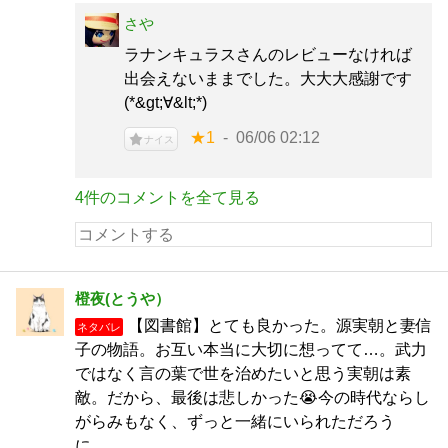
さや
ラナンキュラスさんのレビューなければ
出会えないままでした。大大大感謝です
(*&gt;∀&lt;*)
★1
06/06 02:12
ナイス
4件のコメントを全て見る
橙夜(とうや）
【図書館】とても良かった。源実朝と妻信
ネタバレ
子の物語。お互い本当に大切に想ってて…。武力
ではなく言の葉で世を治めたいと思う実朝は素
敵。だから、最後は悲しかった😭今の時代ならし
がらみもなく、ずっと一緒にいられただろう
に…。