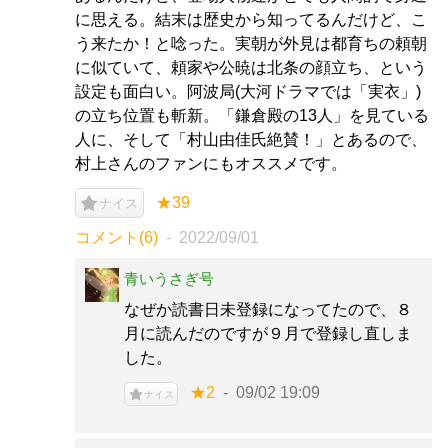
に思える。結末は歴史から知ってるんだけど、こ
う来たか！と唸った。実朝が外見は都育ちの頼朝
に似ていて、頼家や公暁は北条の顔立ち、という
設定も面白い。阿波局(大河ドラマでは「実衣」)
の立ち位置も斬新。「鎌倉殿の13人」を見ている
人に、そして「村山由佳氏絶賛！」とあるので、
村上さんのファンにもオススメです。
★39
ナイス
コメント(6)
2022/09/01
青いうさぎ号
なぜか読書日未登録になってたので、８
月に読んだのですが９月で登録し直しま
した。
★2
09/02 19:09
ナイス