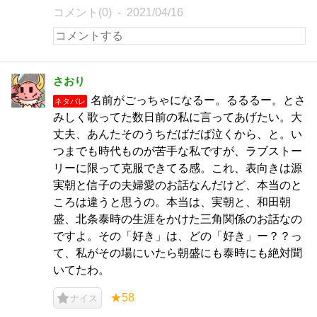
コメント(0)
2021/04/16
さおり
名前がごっちゃになるー。るるるー。とさ
ネタバレ
みしく歌ってた数日前の私に言ってあげたい。大
丈夫、あんたそのうちだばだば泣くから、と。い
つまでも時代ものが苦手な私ですが、ラブストー
リーに限って克服できてる感。これ、表向きは源
実朝と信子の夫婦愛のお話なんだけど、本当のと
ころは違うと思うの。本当は、実朝と、和田朝
盛、北条泰時の生涯をかけた三角関係のお話なの
ですよ。その「好き」は、どの「好き」ー？？っ
て、私がその場にいたら朝盛にも泰時にも絶対聞
いてたわ。
★58
ナイス