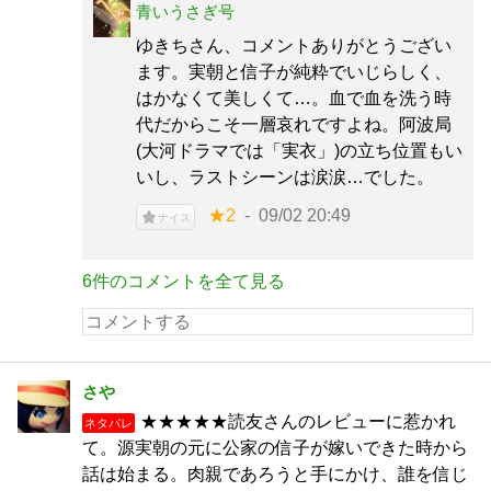
青いうさぎ号
ゆきちさん、コメントありがとうござい
ます。実朝と信子が純粋でいじらしく、
はかなくて美しくて…。血で血を洗う時
代だからこそ一層哀れですよね。阿波局
(大河ドラマでは「実衣」)の立ち位置もい
いし、ラストシーンは涙涙…でした。
★2
09/02 20:49
ナイス
6件のコメントを全て見る
さや
★★★★★読友さんのレビューに惹かれ
ネタバレ
て。源実朝の元に公家の信子が嫁いできた時から
話は始まる。肉親であろうと手にかけ、誰を信じ