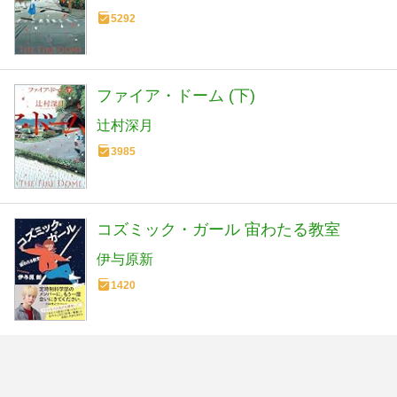
5292
ファイア・ドーム (下)
辻村深月
3985
コズミック・ガール 宙わたる教室
伊与原新
1420
見えるか保己一
蝉谷めぐ実