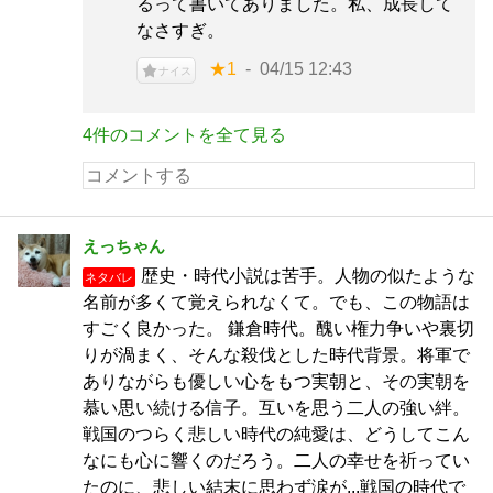
るって書いてありました。私、成長して
なさすぎ。
★1
04/15 12:43
ナイス
4件のコメントを全て見る
えっちゃん
歴史・時代小説は苦手。人物の似たような
ネタバレ
名前が多くて覚えられなくて。でも、この物語は
すごく良かった。 鎌倉時代。醜い権力争いや裏切
りが渦まく、そんな殺伐とした時代背景。将軍で
ありながらも優しい心をもつ実朝と、その実朝を
慕い思い続ける信子。互いを思う二人の強い絆。
戦国のつらく悲しい時代の純愛は、どうしてこん
なにも心に響くのだろう。二人の幸せを祈ってい
たのに、悲しい結末に思わず涙が...戦国の時代で