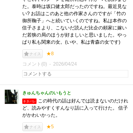
た。泰時は坂口健太郎だったのですね。最近見な
い? お話はこのあと他の作家さんのですが「竹の
御所鞠子」へと続いていくのですね。私は本作の
信子さまより、こないだ読んだ比企の頼家に嫁い
だ若狭の局のほうが好ましいと思いました。やっ
ぱり私も関東の女。(いや、私は青森の女です)
★8
ナイス
コメント(0)
2026/04/24
きゅんちゃんのいもうと
この時代の話は好んでは読まないのだけれ
ネタバレ
ど、読みやすくすんなり話に入って行けた。 信子
がかわいかった。
★5
ナイス