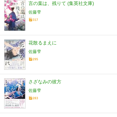
言の葉は、残りて (集英社文庫)
佐藤雫
317
花散るまえに
佐藤雫
295
さざなみの彼方
佐藤雫
283