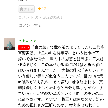
★22
ナイス
コメント(0)
2022/05/01
マキコマキ
「言の葉」で世を治めようとしたし三代将
ネタバレ
軍源実朝。上皇の血を将軍家にという使命の下、
嫁いできた信子。 世の中の思惑とは裏腹に二人は
仲睦まじく、この幸せが永遠に続けばと祈らずに
はいられませんでした。 実朝の呼ぶ「みだい」と
いう優しい響きが似合う二人ですが、世の中は策
略陰謀が入り乱れ、その騒乱に巻き込まれる。実
朝は優しく正しく居ようと自分を律しながら生き
ているが、北条家や源氏という「血」の争いの上
に命を落とす。 むごい。将軍とは何なのか。誰の
ための正しさが正解なのか。 考えさせられまし