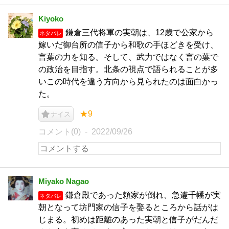
Kiyoko
鎌倉三代将軍の実朝は、12歳で公家から
ネタバレ
嫁いだ御台所の信子から和歌の手ほどきを受け、
言葉の力を知る。そして、武力ではなく言の葉で
の政治を目指す。北条の視点で語られることが多
いこの時代を違う方向から見られたのは面白かっ
た。
★9
ナイス
コメント(0)
2022/09/26
Miyako Nagao
鎌倉殿であった頼家が倒れ、急遽千幡が実
ネタバレ
朝となって坊門家の信子を娶るところから話がは
じまる。初めは距離のあった実朝と信子がだんだ