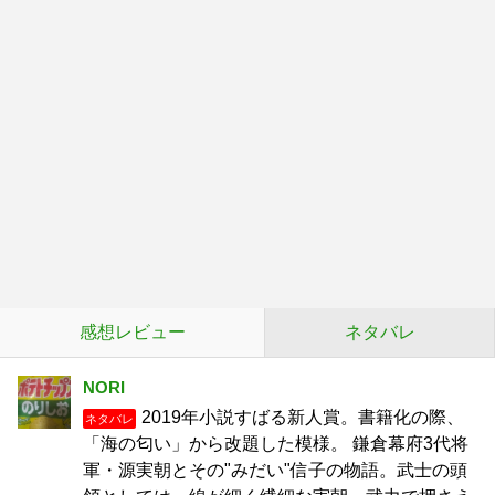
感想レビュー
ネタバレ
NORI
2019年小説すばる新人賞。書籍化の際、
ネタバレ
「海の匂い」から改題した模様。 鎌倉幕府3代将
軍・源実朝とその"みだい"信子の物語。武士の頭