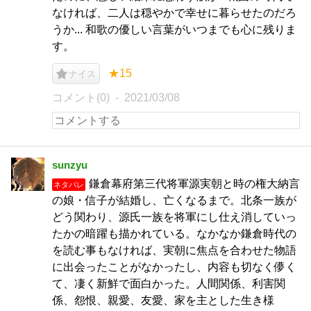
なければ、二人は穏やかで幸せに暮らせたのだろ
うか... 和歌の優しい言葉がいつまでも心に残りま
す。
★15
ナイス
コメント(0)
2021/03/08
sunzyu
鎌倉幕府第三代将軍源実朝と時の権大納言
ネタバレ
の娘・信子が結婚し、亡くなるまで。北条一族が
どう関わり、源氏一族を将軍にし仕え消していっ
たかの暗躍も描かれている。なかなか鎌倉時代の
を読む事もなければ、実朝に焦点を合わせた物語
に出会ったことがなかったし、内容も切なく儚く
て、凄く新鮮で面白かった。人間関係、利害関
係、怨恨、親愛、友愛、家を主とした生き様