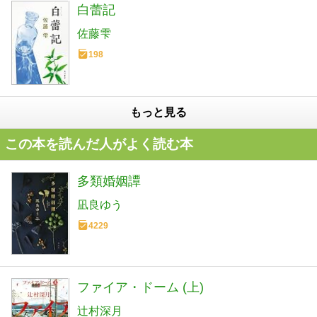
白蕾記
佐藤雫
198
もっと見る
この本を読んだ人がよく読む本
多類婚姻譚
凪良ゆう
4229
ファイア・ドーム (上)
辻村深月