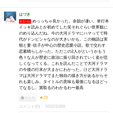
はづき
めっっちゃ良かった。余韻が凄い。単行本
ネタバレ
イッキ読みとか初めてした笑それぐらい世界観に
のめり込んだね。今の大河ドラマにハマってて時
代がドンピシャなのが大きいかも。この物語は実
朝と妻･信子が中心の歴史恋愛小説。歌で交わす
恋素晴らしかった。ただこの2人がというかもう
色々な人が歴史に政治に振り回されていく姿が悲
しくなってくる。これを読んだことで大河ドラマ
の今後の行末が大まかにわかった。けど大河ドラ
マは大河ドラマでまた独自の描き方があるからそ
れも楽しみ。タイトルの意味も最後になるほどっ
てなるし。賞取るのわかるわ〜最高
★29
ナイス
コメント(0)
2022/10/09