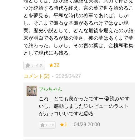
領としては、線が細く繊細な実朝。武力で押さえ
つけ統治する時代を終え、言の葉で世を治めるこ
とを夢見る。平和な時代の将軍であれば。しか
し、そこまで盤石な基盤があるわけではない現
実。歴史小説として、どんな最後を迎えたのか結
末が明白であるが故の儚さ。彼の夢はあくまで夢
で終わった。しかし、その言の葉は、金槐和歌集
として現代にも残る。
★32
ナイス
コメント(2)
2026/04/27
ブルちゃん
これ、とても良かったですー😭読みやす
いし、感動しました♡レビューのラスト
がカッコいいですね😌💪
★1
04/28 20:00
ナイス