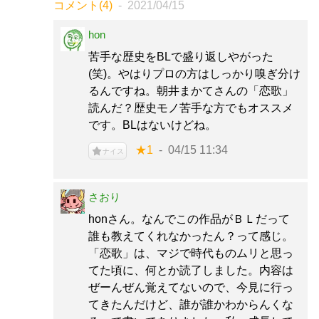
コメント(4)
2021/04/15
hon
苦手な歴史をBLで盛り返しやがった
(笑)。やはりプロの方はしっかり嗅ぎ分け
るんですね。朝井まかてさんの「恋歌」
読んだ？歴史モノ苦手な方でもオススメ
です。BLはないけどね。
★1
04/15 11:34
ナイス
さおり
honさん。なんでこの作品がＢＬだって
誰も教えてくれなかったん？って感じ。
「恋歌」は、マジで時代ものムリと思っ
てた頃に、何とか読了しました。内容は
ぜーんぜん覚えてないので、今見に行っ
てきたんだけど、誰が誰かわからんくな