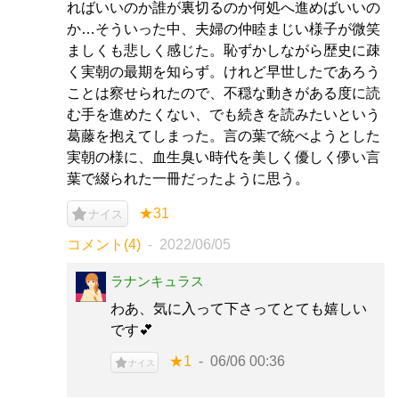
ればいいのか誰が裏切るのか何処へ進めばいいの
か…そういった中、夫婦の仲睦まじい様子が微笑
ましくも悲しく感じた。恥ずかしながら歴史に疎
く実朝の最期を知らず。けれど早世したであろう
ことは察せられたので、不穏な動きがある度に読
む手を進めたくない、でも続きを読みたいという
葛藤を抱えてしまった。言の葉で統べようとした
実朝の様に、血生臭い時代を美しく優しく儚い言
葉で綴られた一冊だったように思う。
★31
ナイス
コメント(4)
2022/06/05
ラナンキュラス
わあ、気に入って下さってとても嬉しい
です💕
★1
06/06 00:36
ナイス