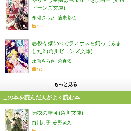
ビーンズ文庫)
永瀬さらさ
藤未都也
485
悪役令嬢なのでラスボスを飼ってみま
した2 (角川ビーンズ文庫)
永瀬さらさ
紫真依
420
もっと見る
この本を読んだ人がよく読む本
烏衣の華 4 (角川文庫)
白川紺子
春野薫久