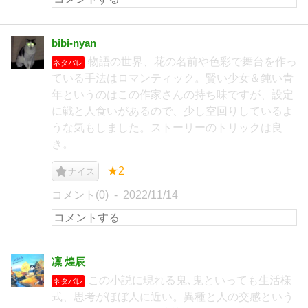
bibi‐nyan
物語の世界、花の名前や色彩で舞台を作っ
ネタバレ
ている手法はロマンティック。賢い少女＆鈍い青
年というのはこの作家さんの持ち味ですが、設定
に戦と人食いがあるので、少し空回りしているよ
うな気もしました。ストーリーのトリックは良
き。
★2
ナイス
コメント(0)
2022/11/14
凜 煌辰
この小説に現れる鬼､鬼といっても生活様
ネタバレ
式、思考がほぼ人に近い。異種と人の交感という