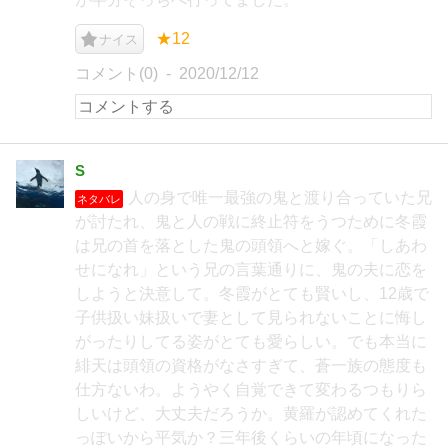
★12
ナイス
コメント(0)
2020/12/12
S
人の身で唯一最強の鬼と渡り合っていた兄
ネタバレ
が討たれ、鬼と人の戦に終止符をうつために冬霞
は兄の首を落とした鬼の頭領へと嫁ぐ。「しあわ
せになれ」という兄の言葉通りに、鬼の夫に恋を
しようと決意して。冬霞がとても賢いし、12歳で
子供扱い妹扱いで妻として見られないことに悔し
がったりしてる姿がとても愛らしい。でも本当に
緋天は頭領の資格がなさすぎて、蒼一族の態度も
仕方ないわ。ようやく自覚できて変わるつもりら
しいけど、大丈夫だろうか。黄羅が認めてくれた
っぽいから平気か？三年後くらいの年頃になった