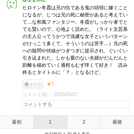
ヒロイン冬霞は兄の仇である鬼の頭領に嫁ぐこと
になるが、じつは兄の死に秘密があると考えてい
て…な和風ファンタジー。冬霞がしっかり者でと
ても賢いので、心地よく読めた。（ライト文芸系
の主人公ってうかつで浅慮な女子というパターン
がけっこう多くて、そういうのは苦手…）兄の死
への疑問や伏線がつぎつぎに提示され、ぐいぐい
引き込まれた。しかも愛のない夫婦がだんだんと
距離を縮めていく過程もむず痒くて好き！ 読み
終るとタイトルに「？」となるけど。
★5
ナイス
コメント(0)
2020/05/27
最初
1
2
最後