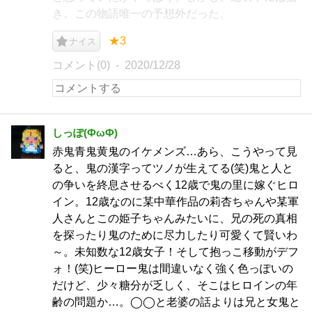
き。この物語唯一の予想外だった。
★3
ナイス
コメント(0)
2020/12/28
しっぽ(ФωФ)
赤鬼青鬼黄鬼のイケメンズ…あら、こうやって見
ると、鬼の漢字ってツノが生えてる(笑)鬼と人と
の争いを終息させるべく12歳で鬼の里に嫁ぐヒロ
イン。12歳なのに某中華作品の莉杏ちゃんや某軍
人さんとこの姫子ちゃんみたいに、兄の死の真相
を探ったり鬼のために尽力したり可愛くて賢いわ
～。未知数な12歳女子！そして抱っこ移動がデフ
ォ！(笑)ヒーロー鬼は間違いなく強く色っぽいの
だけど、少々糖分が乏しく、そこはヒロインの年
齢の問題か…。◯◯と老婆の話よりは兄と女鬼と