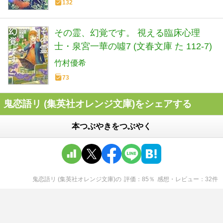
132
その霊、幻覚です。 視える臨床心理
士・泉宮一華の噓7 (文春文庫 た 112-7)
竹村優希
73
鬼恋語リ (集英社オレンジ文庫)をシェアする
本つぶやきをつぶやく
鬼恋語リ (集英社オレンジ文庫)
の
評価
85
％
感想・レビュー
32
件