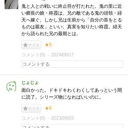
鬼と人との戦いに終止符が打たれた。鬼の里に近
い郷長の娘・柊霞は、兄の敵である鬼の頭領・緋
天へ嫁ぐ。しかし兄は生前から「自分の首をとる
ものは親友」といい、真実を知りたい柊霞。緋天
から語られた兄の最期とは。
★5
ナイス
コメント(0)
2024/06/17
じょじょ
面白かった。ドキドキわくわくしてあっという間
に読了。シリーズ物になればいいのに。
★6
ナイス
コメント(0)
2023/09/05