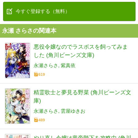
今すぐ登録する（無料）
永瀬 さらさの関連本
悪役令嬢なのでラスボスを飼ってみま
した (角川ビーンズ文庫)
永瀬さらさ
紫真依
619
精霊歌士と夢見る野菜 (角川ビーンズ文
庫)
永瀬さらさ
雲屋ゆきお
489
やり直し令嬢は竜帝陛下を攻略中 (角川