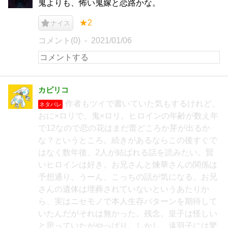
鬼よりも、怖い鬼嫁と恋路かな。
★2
ナイス
コメント(0)
2021/01/06
カピリコ
作者もツイで書いていた気もするけれど、
ネタバレ
おに×ロリで、鬼×ロリ。ヒロインの年齢が数え年
で12なので恋の花はまだ蕾どころか芽が出るか
な？というところ。続きがあるならこの後すぐで
はなく数年後、2人が結ばれる話を読みたい。賢
いヒロインは好き。お兄さんと煉華さんの関係は
予想通り。うーん、こっちの話が気になる。お兄
さんの遺体は埋葬されていないというあたりか
ら、実はニセモノで本人生存パターンを期待して
いたんだがそれは無かった。残念。皇子は怪しい
と思っていたがやっぱり。しかし、遠羽子には驚