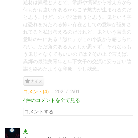
題材は異種と人とで、常識や慣習から考え方から
何もかも違いがあるからこそ魅力が生まれるのだ
と思う。けどこの小説は違うと思う。鬼という字
は恐れを持たれる怖い存在としての意味が認知さ
れてると私は考えるのだけれど、鬼という言葉の
意味の中にある「恐れ」がこの小説から感じられ
ない。ただ角のある人としか思えず、それならも
う鬼じゃなくてもいいのでは？その上で言えば、
異郷の最強美青年と年下女子の交流に安っぽい陰
謀を絡めたような印象。少し残念。
ナイス
コメント(4)
2021/12/01
4件のコメントを全て見る
史