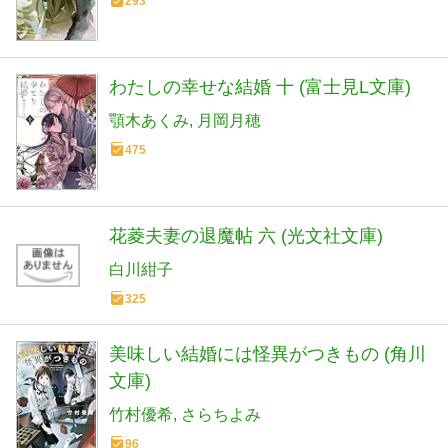
293
わたしの幸せな結婚 十 (富士見L文庫)
顎木あくみ
月岡月穂
475
花菱夫妻の退魔帖 六 (光文社文庫)
白川紺子
325
美味しい結婚には怪異がつきもの (角川
文庫)
竹村優希
さらちよみ
96