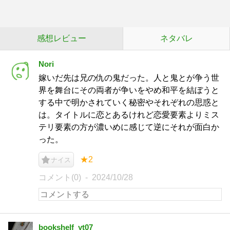
感想レビュー
ネタバレ
Nori
嫁いだ先は兄の仇の鬼だった。人と鬼とが争う世
界を舞台にその両者が争いをやめ和平を結ぼうと
する中で明かされていく秘密やそれぞれの思惑と
は。タイトルに恋とあるけれど恋愛要素よりミス
テリ要素の方が濃いめに感じて逆にそれが面白か
った。
★2
ナイス
コメント(0)
2024/10/28
bookshelf_yt07