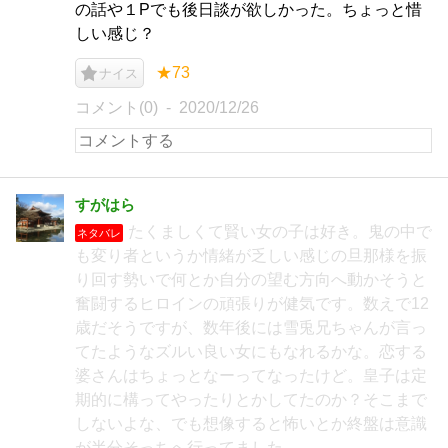
の話や１Pでも後日談が欲しかった。ちょっと惜
しい感じ？
★73
ナイス
コメント(0)
2020/12/26
すがはら
たくましくて賢い女の子は好き。鬼の中で
ネタバレ
も変り者というか情緒が乏しい感じの旦那様を振
り回す勢いで何とか自分の望む方向へ動かそうと
奮闘するヒロインの頑張りが健気です。数えで12
歳だそうですが、数年後には雪兎兄ちゃんが言っ
てたようなズルい良い女にもなれるかな。恋する
婆さんはちょっとなーってなったけど。皇子は定
期的に構ってやったりとかしてたのか？そこまで
しないよな、でも想像すると怖いとか終盤は意識
が半分そっちへ行ってました。