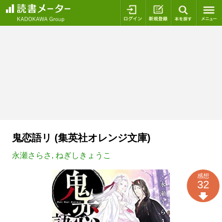
ログイン
新規登録
本を探
鬼恋語リ (集英社オレンジ文庫)
永瀬さらさ
,
ねぎしきょうこ
感想
32