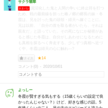
サクラ翡翠
泥沼化した鬼と人間の争いに終止符を打つ
ネタバレ
ため、戦の最前線を担った椿ノ郷の郷長の妹・冬
霞は、兄を討った鬼の頭領・緋天へ嫁ぐことに。
兄は以前、「自分の首を取る者がいたら、それは
親友だ」と語っていた。その死になにか秘密があ
ると感じた冬霞は、自分がしあわせになるために
も真相を探るべく奔走する。少しずつ真相へ近づ
く中、冬霞は緋天の心に触れ―?
★14
ナイス
コメント(0)
2020/10/01
よっしー
冬霞が賢すぎる気もする（15歳くらいの設定で良
かったんじゃない？）けど、好きな感じの話。5
年後くらいの二人、兄の方のエピソードも読みた