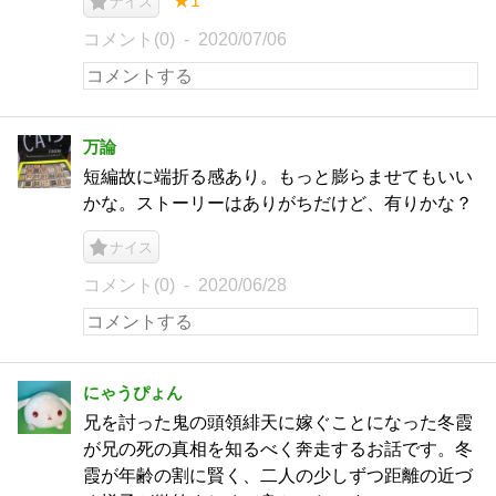
★1
ナイス
コメント(0)
2020/07/06
万論
短編故に端折る感あり。もっと膨らませてもいい
かな。ストーリーはありがちだけど、有りかな？
ナイス
コメント(0)
2020/06/28
にゃうぴょん
兄を討った鬼の頭領緋天に嫁ぐことになった冬霞
が兄の死の真相を知るべく奔走するお話です。冬
霞が年齢の割に賢く、二人の少しずつ距離の近づ