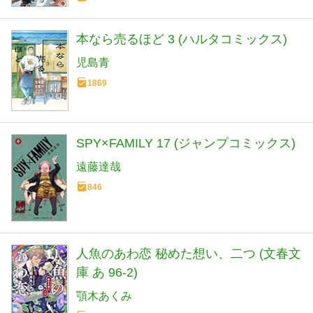
本なら売るほど 3 (ハルタコミックス)
児島青
1869
SPY×FAMILY 17 (ジャンプコミックス)
遠藤達哉
846
人魚のあわ恋 秘めた想い、二つ (文春文
庫 あ 96-2)
顎木あくみ