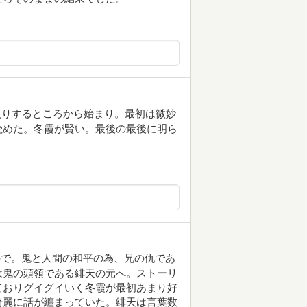
入りするところから始まり。最初は微妙
読めた。冬霞が賢い。最後の最後に明ら
ので。鬼と人間の和平の為、兄の仇であ
は鬼の頭領である緋天の元へ。ストーリ
ておりグイグイいく冬霞が最初あまり好
綺麗に話が纏まっていた。緋天は言葉数