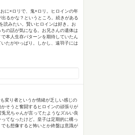
おに×ロリで、鬼×ロリ。ヒロインの年
が出るかな？というところ。続きがある
を読みたい。賢いヒロインは好き。お
っちの話が気になる。お兄さんの遺体は
ノで本人生存パターンを期待していたん
ていたがやっぱり。しかし、遠羽子には
でも変り者というか情緒が乏しい感じの
動かそうと奮闘するヒロインの頑張りが
雪兎兄ちゃんが言ってたようなズルい良
ーってなったけど。皇子は定期的に構っ
、でも想像すると怖いとか終盤は意識が