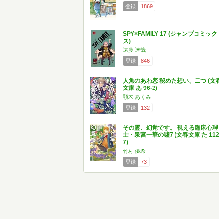
登録
1869
SPY×FAMILY 17 (ジャンプコミック
ス)
遠藤 達哉
登録
846
人魚のあわ恋 秘めた想い、二つ (文
文庫 あ 96-2)
顎木 あくみ
登録
132
その霊、幻覚です。 視える臨床心理
士・泉宮一華の噓7 (文春文庫 た 112
7)
竹村 優希
登録
73