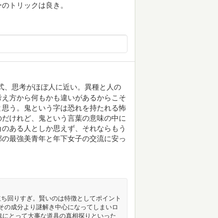
ーのトリックは良き。
式、思考がほぼ人に近い。異種と人の
考え方から何もかも違いがあるからこそ
と思う。鬼という字は恐れを持たれる怖
のだけれど、鬼という言葉の意味の中に
角のある人としか思えず、それならもう
郷の最強美青年と年下女子の交流に安っ
立ち回りすぎ。賢いのは特徴としてポイント
その成分より謎解き中心になってしまいロ
鬼にとって大事な道具の真相探りといった