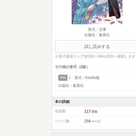
形式：文庫
出版社：集英社
試し読みする
※電子書籍ストアBOOK☆WALKERへ移動します
その他の形式（β版）
形式：Kindle版
登録
1
出版社：集英社
本の詳細
登録数
117
登録
ページ数
256
ページ