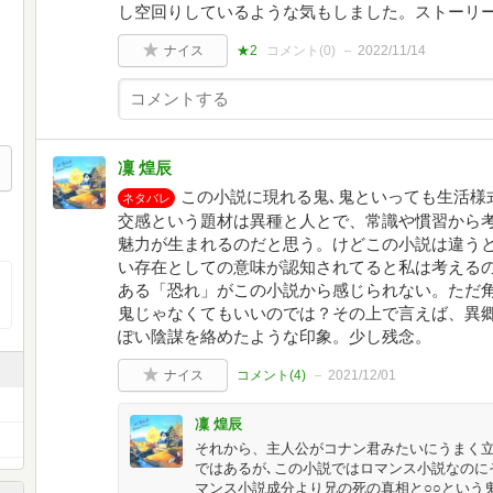
し空回りしているような気もしました。ストーリ
ナイス
★2
コメント(
0
)
2022/11/14
凜 煌辰
この小説に現れる鬼､鬼といっても生活様
ネタバレ
交感という題材は異種と人とで、常識や慣習から
魅力が生まれるのだと思う。けどこの小説は違う
い存在としての意味が認知されてると私は考える
ある「恐れ」がこの小説から感じられない。ただ
鬼じゃなくてもいいのでは？その上で言えば、異
ぽい陰謀を絡めたような印象。少し残念。
ナイス
コメント(
4
)
2021/12/01
凜 煌辰
それから、主人公がコナン君みたいにうまく
ではあるが､この小説ではロマンス小説なのに
マンス小説成分より兄の死の真相と○○という