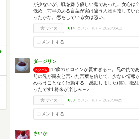
が少ないが、戦を嫌う優しい鬼であった。女心は
低め。前半のある言葉が実は違う人物を指してい
ったかな。恋をしている女は恐い。
ナイス
★14
コメント(
0
)
2020/05/12
春
ダージリン
12歳のヒロインが賢すぎる～。兄の仇で
ネタバレ
前の兄が親友と言った言葉を信じて、少ない情報
めらうことなく行動する。感動しました(笑)。攪
-
ったです! 将来が楽しみ～♪
ナイス
★33
コメント(
0
)
2020/04/25
さいか