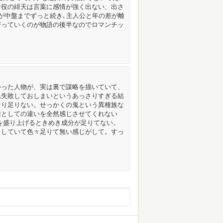
ン役の緋天は言葉に感情が強く出ない、出さ
が中盤までずっと続き､主人公と年の差が離
寄っていくのが物語の後半なのでロマンチッ
かった人物が、実は裏で謀略を描いていて、
れ失敗しておしまいというあっさりすぎる結
なり足りない。せっかくの鬼という異種族な
種としての違いを全然感じさせてくれない
を盛り上げるときめき成分が足りてない。
としていて色々足りて無い感じがして。すっ