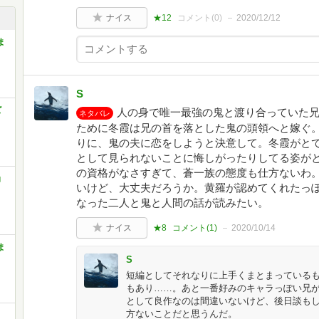
ナイス
★12
コメント(
0
)
2020/12/12
ま
S
ズ
人の身で唯一最強の鬼と渡り合っていた
ネタバレ
ために冬霞は兄の首を落とした鬼の頭領へと嫁ぐ
りに、鬼の夫に恋をしようと決意して。冬霞がとて
として見られないことに悔しがったりしてる姿が
の資格がなさすぎて、蒼一族の態度も仕方ないわ
角
いけど、大丈夫だろうか。黄羅が認めてくれたっ
なった二人と鬼と人間の話が読みたい。
ナイス
★8
コメント(
1
)
2020/10/14
ま
S
短編としてそれなりに上手くまとまっている
もあり……。あと一番好みのキャラっぽい兄
として良作なのは間違いないけど、後日談も
方ないことだと思うんだ。