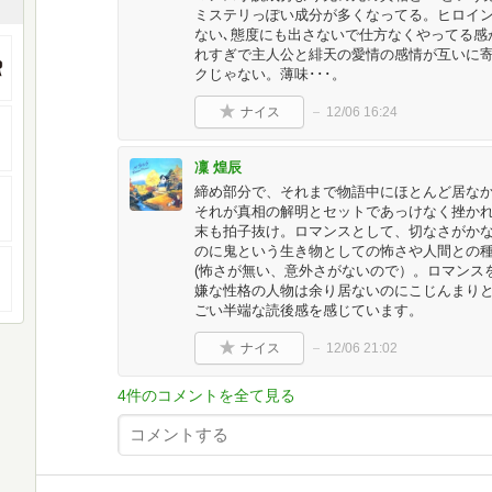
ミステリっぽい成分が多くなってる。ヒロイ
ない､態度にも出さないで仕方なくやってる感
れすぎで主人公と緋天の愛情の感情が互いに
クじゃない。薄味･･･。
ナイス
12/06 16:24
凜 煌辰
締め部分で、それまで物語中にほとんど居な
それが真相の解明とセットであっけなく挫か
末も拍子抜け。ロマンスとして、切なさがか
のに鬼という生き物としての怖さや人間との
(怖さが無い、意外さがないので）。ロマンス
嫌な性格の人物は余り居ないのにこじんまり
ごい半端な読後感を感じています。
ナイス
12/06 21:02
4件のコメントを全て見る