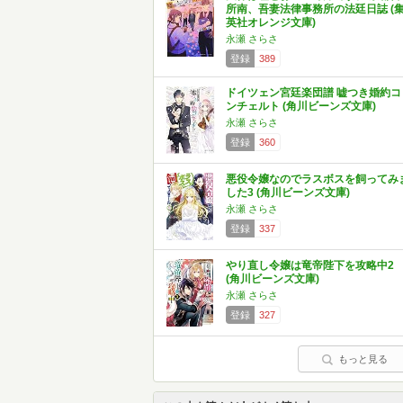
所南、吾妻法律事務所の法廷日誌 (
英社オレンジ文庫)
永瀬 さらさ
登録
389
ドイツェン宮廷楽団譜 嘘つき婚約コ
ンチェルト (角川ビーンズ文庫)
永瀬 さらさ
登録
360
悪役令嬢なのでラスボスを飼ってみ
した3 (角川ビーンズ文庫)
永瀬 さらさ
登録
337
やり直し令嬢は竜帝陛下を攻略中2
(角川ビーンズ文庫)
永瀬 さらさ
登録
327
もっと見る