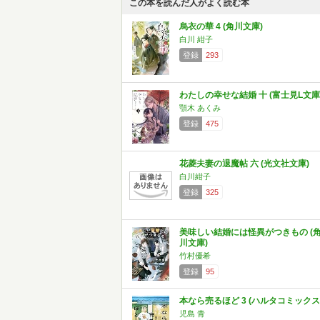
この本を読んだ人がよく読む本
烏衣の華 4 (角川文庫)
白川 紺子
登録
293
わたしの幸せな結婚 十 (富士見L文庫
顎木 あくみ
登録
475
花菱夫妻の退魔帖 六 (光文社文庫)
白川紺子
登録
325
美味しい結婚には怪異がつきもの (
川文庫)
竹村優希
登録
95
本なら売るほど 3 (ハルタコミックス
児島 青