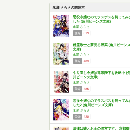
永瀬 さらさの関連本
悪役令嬢なのでラスボスを飼ってみ
した (角川ビーンズ文庫)
永瀬 さらさ
登録
619
精霊歌士と夢見る野菜 (角川ビーン
文庫)
永瀬 さらさ
登録
489
やり直し令嬢は竜帝陛下を攻略中 (
川ビーンズ文庫)
永瀬 さらさ
登録
485
悪役令嬢なのでラスボスを飼ってみ
した2 (角川ビーンズ文庫)
永瀬 さらさ
登録
420
法律は嘘とお金の味方です。 京都御