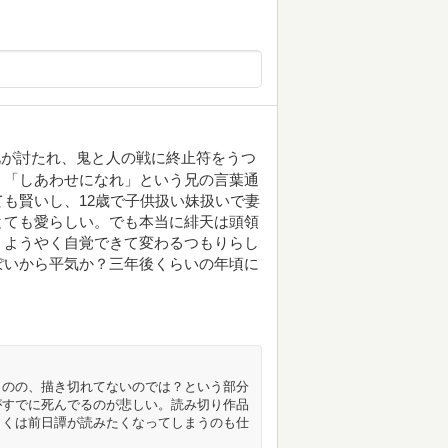
兄が討たれ、鬼と人の戦に終止符をうつ
。「しあわせになれ」という兄の言葉通
も賢いし、12歳で子供扱い妹扱いで妻
とても愛らしい。でも本当に緋天は頭領
。ようやく自覚できて変わるつもりらし
ぽいから平気か？三年後くらいの年頃に
ものの、描き切れてないのでは？という部分
がすでに死んでるのが悲しい。読み切り作品
しくは前日譚が読みたくなってしまうのも仕