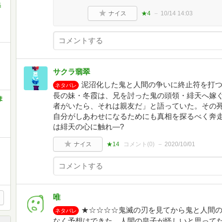
集
ナイス
★4
10/14 14:03
サクラ翡翠
泥沼化した鬼と人間の争いに終止符を打
ネタバレ
長の妹・冬霞は、兄を討った鬼の頭領・緋天へ嫁
ま
者がいたら、それは親友だ」と語っていた。その
自分がしあわせになるためにも真相を探るべく奔
は緋天の心に触れ―?
ナイス
★14
コメント(
0
)
2020/10/01
唯
★☆☆☆☆鬼滅の刃を見てから鬼と人間
ネタバレ
なく予想はできた。人間の皇子が怪しいと思って