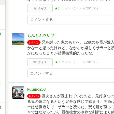
ナイス
★3
コメント(
0
)
2020/07/12
)
もふもふウサギ
兄を討った鬼のもとへ、12歳の冬霞が嫁
ネタバレ
かなーと思ったけれど、なかなか楽しくサラッと
かになったことが結構衝撃的だったな。
ナイス
★3
コメント(
0
)
2020/05/12
角
kuuipo253
読友さんが読まれていたのと、鬼好きな
ネタバレ
る鬼の嫁になるという定番な感じで始まり、冬霞
ーは想像通りで、サラッと読めた。賢く肝が座っ
)
きではなかったが、最後彼女の冷静な判断により