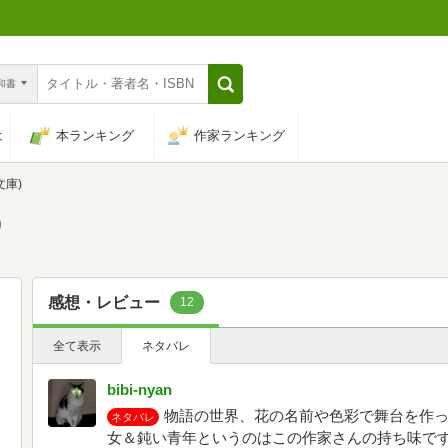
n和書
は
本ランキング
作家ランキング
文庫)
)
感想・レビュー
12
全て表示
ネタバレ
bibi‐nyan
物語の世界、花の名前や色彩で舞台を作
ネタバレ
女＆鈍い青年というのはこの作家さんの持ち味で