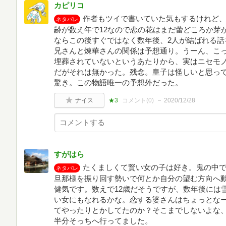
カピリコ
作者もツイで書いていた気もするけれど、
ネタバレ
齢が数え年で12なので恋の花はまだ蕾どころか芽
ならこの後すぐではなく数年後、2人が結ばれる話
兄さんと煉華さんの関係は予想通り。うーん、こ
埋葬されていないというあたりから、実はニセモ
だがそれは無かった。残念。皇子は怪しいと思っ
驚き。この物語唯一の予想外だった。
ナイス
★3
コメント(
0
)
2020/12/28
すがはら
たくましくて賢い女の子は好き。鬼の中
ネタバレ
旦那様を振り回す勢いで何とか自分の望む方向へ
健気です。数えで12歳だそうですが、数年後には
い女にもなれるかな。恋する婆さんはちょっとな
てやったりとかしてたのか？そこまでしないよな
半分そっちへ行ってました。