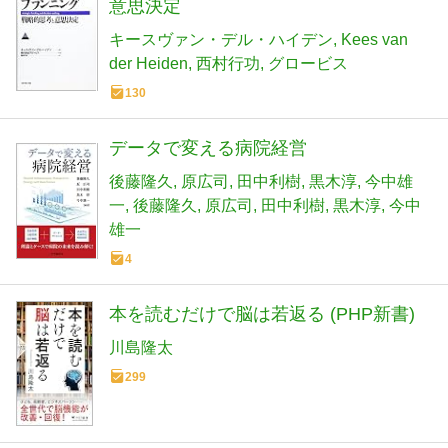
意思決定
キースヴァン・デル・ハイデン
Kees van
der Heiden
西村行功
グロービス
130
データで変える病院経営
後藤隆久
原広司
田中利樹
黒木淳
今中雄
一
後藤隆久
原広司
田中利樹
黒木淳
今中
雄一
4
本を読むだけで脳は若返る (PHP新書)
川島隆太
299