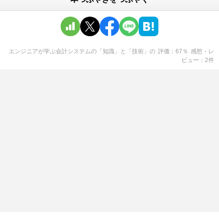
エンジニアが学ぶ会計システムの「知識」と「技術」
の
評価
67
％
感想・レ
ビュー
2
件