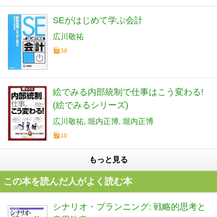
SEがはじめて学ぶ会計
広川敬祐
38
絵でみる内部統制で仕事はこう変わる!
(絵でみるシリーズ)
広川敬祐
堀内正博
堀内正博
10
もっと見る
この本を読んだ人がよく読む本
シナリオ・プランニング: 戦略的思考と