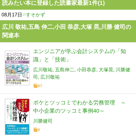
読みたい本に登録した読書家最新1件(1)
08月17日
すそかず
広川 敬祐,五島 伸二,小田 恭彦,大塚 晃,川勝 健司の
関連本
エンジニアが学ぶ会計システムの「知
識」と「技術」
広川敬祐
五島伸二
小田恭彦
大塚晃
川勝健
司
広川敬祐
67
ボケとツッコミでわかる労務管理 ～
中小企業のツッコミ事例40～
川勝健司
0