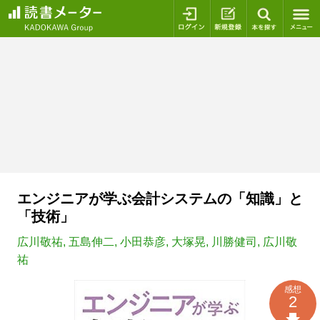
ログイン
新規登録
本を探
エンジニアが学ぶ会計システムの「知識」と
「技術」
広川敬祐
,
五島伸二
,
小田恭彦
,
大塚晃
,
川勝健司
,
広川敬
祐
感想
2