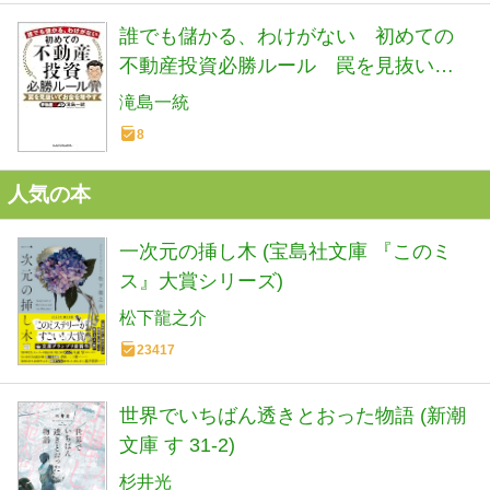
誰でも儲かる、わけがない 初めての
不動産投資必勝ルール 罠を見抜いて
お金を増やす
滝島一統
8
人気の本
一次元の挿し木 (宝島社文庫 『このミ
ス』大賞シリーズ)
松下龍之介
23417
世界でいちばん透きとおった物語 (新潮
文庫 す 31-2)
杉井光