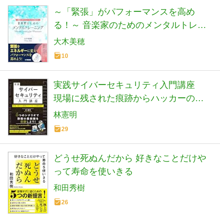
～「緊張」がパフォーマンスを高め
る！～ 音楽家のためのメンタルトレー
ニング
大木美穂
10
実践サイバーセキュリティ入門講座
現場に残された痕跡からハッカーの攻
撃を暴け
林憲明
29
どうせ死ぬんだから 好きなことだけや
って寿命を使いきる
和田秀樹
26