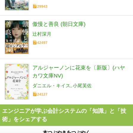
29943
傲慢と善良 (朝日文庫)
辻村深月
42497
アルジャーノンに花束を〔新版〕(ハヤ
カワ文庫NV)
ダニエル・キイス
小尾芙佐
24127
エンジニアが学ぶ会計システムの「知識」と「技
術」をシェアする
本つぶやきをつぶやく