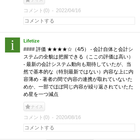
コメント(0)
2022/04/16
Lifetize
#### 評価 ★★★★☆（4/5） - 会計自体と会計シ
ステムの全貌は把握できる（ここの評価は高い）
- 最新の会計システム動向も期待していたが、当
然で基本的な（特別最新ではない）内容な上に内
容薄め - 著者の間で内容の連携が取れていないた
めか、一部でほぼ同じ内容が繰り返されていたた
め星を一つ減点
ナイス
コメント(0)
2020/08/16