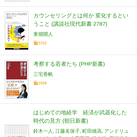
カウンセリングとは何か 変化するとい
うこと (講談社現代新書 2787)
東畑開人
3332
考察する若者たち (PHP新書)
三宅香帆
2999
はじめての地経学 経済が武器化した
時代の見方 (朝日新書)
鈴木一人
江藤名保子
町田穂高
アンドリュ