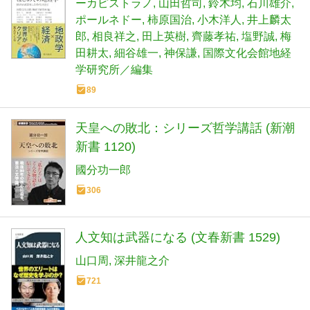
ーカピストラノ
山田哲司
鈴木均
石川雄介
ポールネドー
柿原国治
小木洋人
井上麟太
郎
相良祥之
田上英樹
齊藤孝祐
塩野誠
梅
田耕太
細谷雄一
神保謙
国際文化会館地経
学研究所／編集
89
天皇への敗北：シリーズ哲学講話 (新潮
新書 1120)
國分功一郎
306
人文知は武器になる (文春新書 1529)
山口周
深井龍之介
721