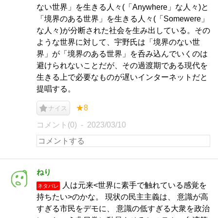
ない世界」を生きる人々(「Anywhere」な人々)と
「境界のある世界」を生きる人々(「Somewere」
な人々)が分断された社会を生み出している。その
ような世界に対して、宇野氏は「境界のない世
界」が「境界のある世界」を呑み込んでいくのは
避けられないことだが、その過渡期である現代を
生きる上で必要なものが遅いインターネットだと
提唱する。
★8
ナイス
コメント(0)
2023/03/10
ねり
人は元来<世界に素手で触れている感覚を
ネタバレ
持ちたい>のかな。 現状の民主主義は、 意識が高
すぎる市民をデモに、 意識の低すぎる大衆を政治