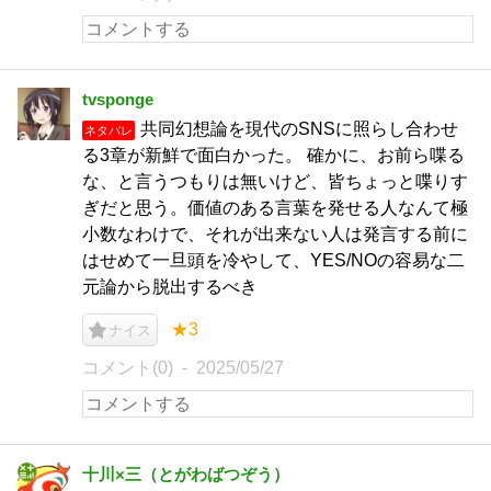
tvsponge
共同幻想論を現代のSNSに照らし合わせ
ネタバレ
る3章が新鮮で面白かった。 確かに、お前ら喋る
な、と言うつもりは無いけど、皆ちょっと喋りす
ぎだと思う。価値のある言葉を発せる人なんて極
小数なわけで、それが出来ない人は発言する前に
はせめて一旦頭を冷やして、YES/NOの容易な二
元論から脱出するべき
★3
ナイス
コメント(0)
2025/05/27
十川×三（とがわばつぞう）