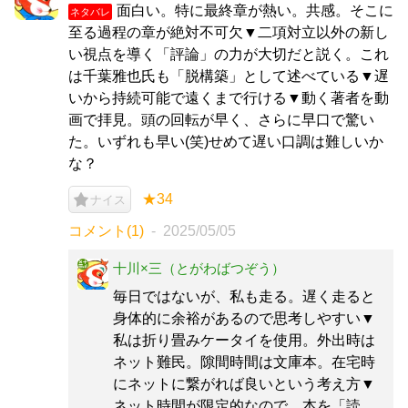
面白い。特に最終章が熱い。共感。そこに
ネタバレ
至る過程の章が絶対不可欠▼二項対立以外の新し
い視点を導く「評論」の力が大切だと説く。これ
は千葉雅也氏も「脱構築」として述べている▼遅
いから持続可能で遠くまで行ける▼動く著者を動
画で拝見。頭の回転が早く、さらに早口で驚い
た。いずれも早い(笑)せめて遅い口調は難しいか
な？
★34
ナイス
コメント(1)
2025/05/05
十川×三（とがわばつぞう）
毎日ではないが、私も走る。遅く走ると
身体的に余裕があるので思考しやすい▼
私は折り畳みケータイを使用。外出時は
ネット難民。隙間時間は文庫本。在宅時
にネットに繋がれば良いという考え方▼
ネット時間が限定的なので、本を「読