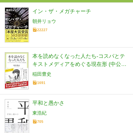
イン・ザ・メガチャーチ
朝井リョウ
22227
本を読めなくなった人たち-コスパとテ
キストメディアをめぐる現在形 (中公新
書ラクレ 861)
稲田豊史
1691
平和と愚かさ
東浩紀
705