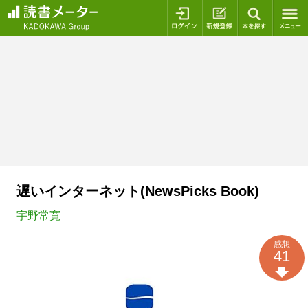
ログイン
新規登録
本を探
遅いインターネット(NewsPicks Book)
宇野常寛
感想
41