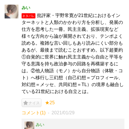
みい
批評家・宇野常寛が21世紀におけるイン
ネタバレ
ターネットと人類のかかわり方を分析し、発展の
仕方を思考した一冊。民主主義、拡張現実など
様々な方向から論が展開されており、テンポよく
読める。複雑な言い回しもあり読みにくい部分も
あるが、最後まで読むことおすすめ。以下超要約
①自覚的に世界に触れ民主主義から自由と平等を
守る意識を持ち政治参与の回路を再構築するに
は。②他人物語（モノ）から自分物語（体験・コ
ト）へ移行し三幻想（自己幻想＝プロフィール、
対幻想＝メッセ、共同幻想＝TL）の境界も融合し
ている21世紀における自立とは。
★25
ナイス
コメント(1)
2021/01/29
みい