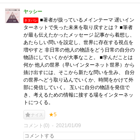
ヤッシー
■著者が扱っているメインテーマ 遅いイン
ネタバレ
ターネットで失った未来を取り戻すとは？ ■筆者
が最も伝えたかったメッセージ 記事から着想し、
あたらしい問いを設定し、世界に存在する視点を
増やすと 非日常の他人の物語をどう日常の自分の
物語にしていくかが大事なこと。 ■学んだことは
何か 他人の世界（早いインターネット世界）から
抜け出すには、そこから新たな問いを生み、 自分
の世界へどう取り込んでいくか、時間をかけて外
部に発信していく。 互いに自分の物語を発信で
き、考えるための情報に接する場をインターネッ
トにつくる。
★5
ナイス
コメント(0)
2021/01/09