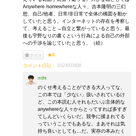
Anywhere /somewhereな人々、吉本隆明の三幻
想、自己/他者、日常/非日常で全体の構図を動か
していたと思う。インターネットの存在を考察し
て、考えること→自立と繋がっていると思う。最
後も宇野なりの書くという行為による自己の外部
への干渉を論じていたと思う。（続）
★6
ナイス
コメント(11)
2024/03/08
mtht
のくせ考えることができる大人ってな、
この本では「少ない」扱いされているけ
ど、この本読む人それもだいぶ主体的な
anywhereな人々からとってすれば多すぎ
てしんどいくらいだ。競争に揉まれてる
っていうことでもあるな。まあそれは気
持ち良いとしても…だ。実存の本みたく