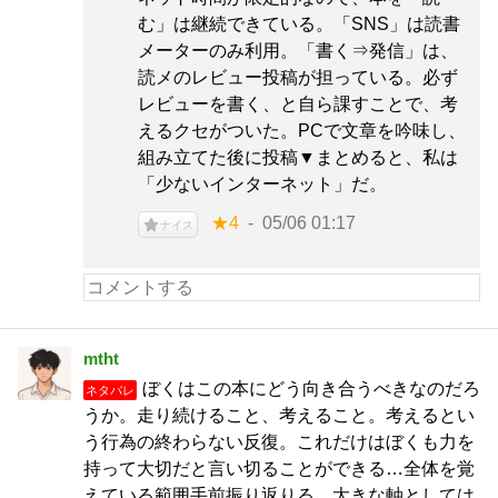
む」は継続できている。「SNS」は読書
メーターのみ利用。「書く⇒発信」は、
読メのレビュー投稿が担っている。必ず
レビューを書く、と自ら課すことで、考
えるクセがついた。PCで文章を吟味し、
組み立てた後に投稿▼まとめると、私は
「少ないインターネット」だ。
★4
05/06 01:17
ナイス
mtht
ぼくはこの本にどう向き合うべきなのだろ
ネタバレ
うか。走り続けること、考えること。考えるとい
う行為の終わらない反復。これだけはぼくも力を
持って大切だと言い切ることができる…全体を覚
えている範囲手前振り返りる。大きな軸としては