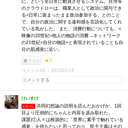
に、という非日常に動員させるシステム。台湾等
のクラウドローは、職業人として政治に関与でき
る=日常に留まったまま政治参加する。とのこと
で、自分の政治に関する違和感を言語化してくれ
ている気がした。 また、消費行動についても、<
映像の20世紀=他人の物語の消費→ネットワーク
の21世紀=自分の物語>と表現されていることも自
分の肌感覚に近い。
★3
ナイス
コメント(0)
2023/01/14
けいすけ
共同幻想論の説明を読んだおかげか、1回
ネタバレ
目より圧倒的にちゃんと内容を汲み取れた。
課題)①人々は根源的に「世界に素手で触れている
感覚」を持ちたいと思っており、民主主義はその