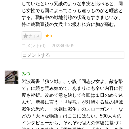
していたという冗談のような事実と比べると、同
じ女性でも国によってこうも違うものかと唖然と
する。戦時中の戦地前線の状況もすさまじいが、
特に終戦直後の女兵士の扱われ方に胸が痛む。
★5
ナイス
コメント(0)
2023/03/05
みつ
岩波新書『独ソ戦』、小説『同志少女よ、敵を撃
て』に続き読み始めて、あまりにも辛い内容に何
度も挫折。改めて意を決して今回は１日のめり込
んだ。新書に言う「世界観」が対峙する故の絶滅
戦争の恐怖、「大祖国戦争」のスローガン・・な
どの「大きな物語」はここにはない。500人もの
インタビューから、それぞれ個人の体験に基づく