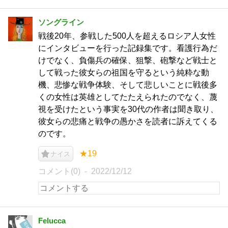
ソングライン
戦後20年、参戦した500人を超えるロシア人女性
にインタビューを行った記録集です。看護行為だ
けでなく、負傷兵の確保、狙撃、砲撃など戦士と
して戦った彼女らの祖国を守るという純粋な動
機、悲惨な戦争体験、そして悲しいことに戦後多
くの女性は英雄としてたたえられたのでなく、蔑
視を受けたという事実を30代の作者は聞き取り、
彼女らの悲痛と戦争の愚かさを読者に訴えてくる
のです。
★19
ナイス
コメント(0)
2022/12/12
Felucca