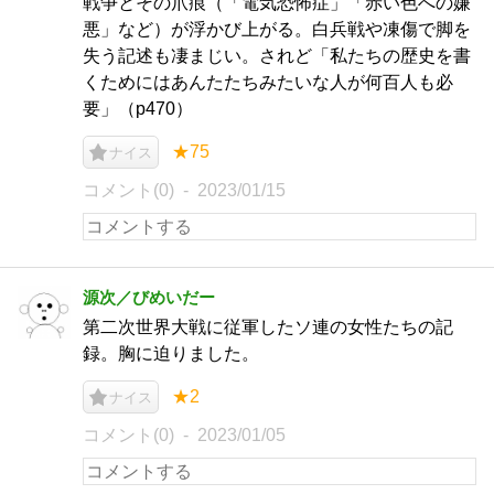
戦争とその爪痕（「電気恐怖症」「赤い色への嫌
悪」など）が浮かび上がる。白兵戦や凍傷で脚を
失う記述も凄まじい。されど「私たちの歴史を書
くためにはあんたたちみたいな人が何百人も必
要」（p470）
★75
ナイス
コメント(0)
2023/01/15
源次／びめいだー
第二次世界大戦に従軍したソ連の女性たちの記
録。胸に迫りました。
★2
ナイス
コメント(0)
2023/01/05