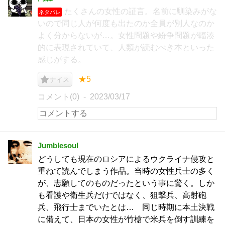
たくさんの女性の証言。名前に馴染みがな
ネタバレ
いので同じ人が何度も出たのか全員が別人なのか
よく分からないが…。女性問題や紛争問題が輻湊
的に表現されていて、人類が読むべき本といった
感じがする。
★5
ナイス
コメント(0)
2023/03/17
Jumblesoul
どうしても現在のロシアによるウクライナ侵攻と
重ねて読んでしまう作品。当時の女性兵士の多く
が、志願してのものだったという事に驚く。しか
も看護や衛生兵だけではなく、狙撃兵、高射砲
兵、飛行士までいたとは… 同じ時期に本土決戦
に備えて、日本の女性が竹槍で米兵を倒す訓練を