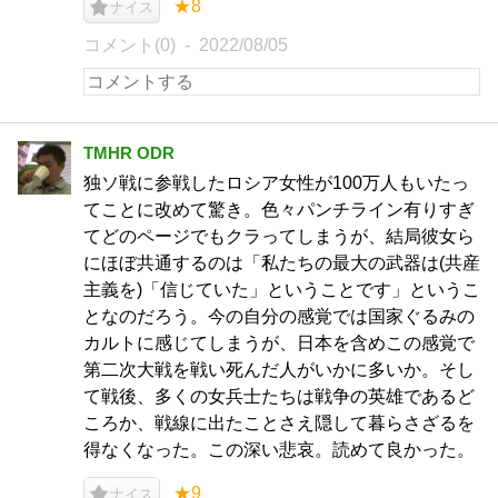
★8
ナイス
コメント(0)
2022/08/05
TMHR ODR
独ソ戦に参戦したロシア女性が100万人もいたっ
てことに改めて驚き。色々パンチライン有りすぎ
てどのページでもクラってしまうが、結局彼女ら
にほぼ共通するのは「私たちの最大の武器は(共産
主義を)「信じていた」ということです」というこ
となのだろう。今の自分の感覚では国家ぐるみの
カルトに感じてしまうが、日本を含めこの感覚で
第二次大戦を戦い死んだ人がいかに多いか。そし
て戦後、多くの女兵士たちは戦争の英雄であるど
ころか、戦線に出たことさえ隠して暮らさざるを
得なくなった。この深い悲哀。読めて良かった。
★9
ナイス