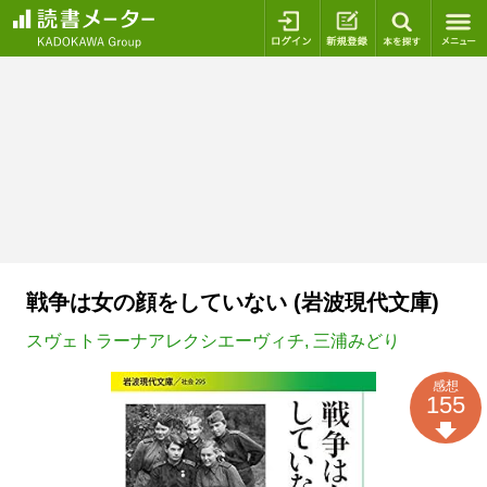
ログイン
新規登録
本を探
戦争は女の顔をしていない (岩波現代文庫)
スヴェトラーナアレクシエーヴィチ
,
三浦みどり
感想
155