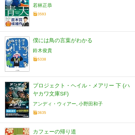
若林正恭
3593
僕には鳥の言葉がわかる
鈴木俊貴
5338
プロジェクト・ヘイル・メアリー 下 (ハ
ヤカワ文庫SF)
アンディ・ウィアー
小野田和子
3635
カフェーの帰り道