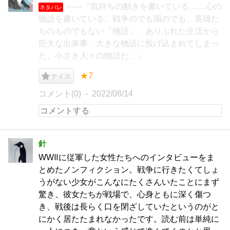
――『気持ちの動きを書いている……心の
ネタバレ
物語を書いている。戦争のでも国のでも、英雄た
ちのものでもない「物語」、ありふれた生活から
巨大な出来事、大きな物語に投げ込まれてしまっ
た、小さき人々の物語だ。』
★7
ナイス
コメント(0)
2022/08/14
針
WWⅡに従軍した女性たちへのインタビューをま
とめたノンフィクション。戦争に行きたくてしょ
うがない少女がこんなにたくさんいたことにまず
驚き、彼女たちが戦場で、心身ともに深く傷つ
き、戦後は長らく口を閉ざしていたというのがと
にかく居たたまれなかったです。読む前は単純に