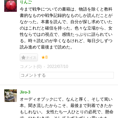
りんご
今まで戦争についての書籍は、物語を除くと教科
書的なものや戦争記録的なものしか読んだことが
なかった。本書を読んで、自分が探し求めていた
のはこれだと確信を持った。色々な立場から、女
性ならではの視点で、感情たっぷりに語られてい
る。時々読むのが辛くなるけれど、毎日少しずつ
読み進めて最後まで読めた。
★8
ナイス
コメント(0)
2022/07/10
Jiro-3
オーディオブックにて。なんと厚く、そして篤い
本。聞き流したからこそ、最後まで到着できたか
もしれない。 女性たち一人ひとりの必死で、懸命