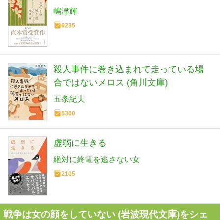
嶋津輝
6235
殺人事件に巻き込まれて走っている場
合ではないメロス (角川文庫)
五条紀夫
5360
虚弱に生きる
絶対に終電を逃さない女
2105
戦争は女の顔をしていない (岩波現代文庫)をシェ