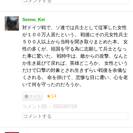
Senno_Kei
対ドイツ戦で、ソ連では兵士として従軍した女性
が１００万人居たという。 戦後にその元女性兵士
５００人以上から当時を聞き取りまとめた本。 女
性の多くが、祖国を守る為に志願して兵士となっ
た事に驚いた。 戦時中は、敵からの攻撃、なんと
か生き延びて戻れば、英雄どころか、 女性という
だけで口撃の対象とされ生きずらい戦後を余儀な
くされる。 命を掛けて、悲惨な目に遭い、心を老
いて何を守ったのだろうか。
★14
ナイス
コメント(0)
2022/07/19