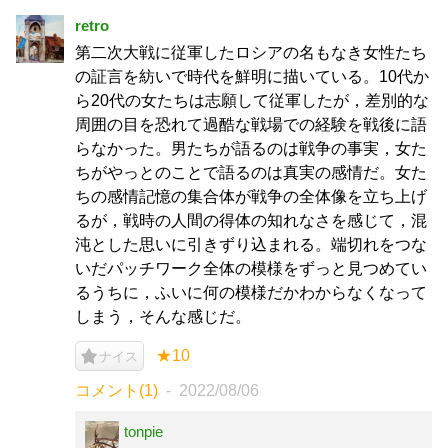
retro
第二次大戦に従軍したロシアの名もなき女性たち
の証言を紡いで時代を鮮明に描いている。10代か
ら20代の女たちは志願して従軍したが，差別的な
周囲の目を恐れて過酷な戦場での経験を戦後に語
らなかった。男たちが語るのは戦争の事実，女た
ちがやっとのことで語るのは真実の感情だ。女た
ちの感情記憶の集合体が戦争の全体像を立ち上げ
るが，戦時の人間の得体の知れなさを感じて，混
沌とした思いに引きずり込まれる。端切れをつな
いだパッチワーク全体の模様をずっと見つめてい
るうちに，ふいに何の模様だかわからなくなって
しまう，そんな感じだ。
★10
ナイス
コメント(1)
2022/08/06
tonpie