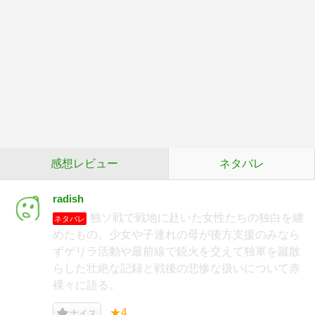
感想レビュー
ネタバレ
radish
独ソ戦で戦地に赴いた女性たちの独白を纏
ネタバレ
めたもの。少女や子連れの母が後方支援のみなら
ずゲリラ活動や最前線で銃火を交えて独軍を蹴散
らした壮絶な記録と戦後の悲惨な扱いについて赤
裸々に語る。
★4
ナイス