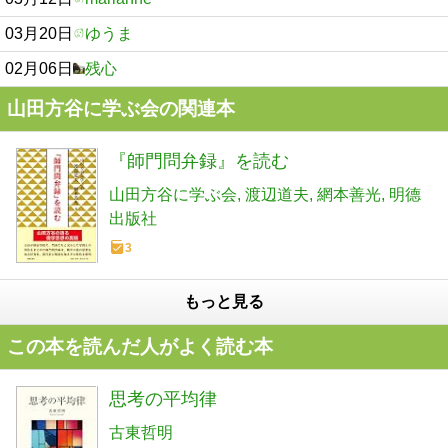
03月20日
ゆうま
02月06日
残心
山田方谷に学ぶ会の関連本
『師門問弁録』を読む
山田方谷に学ぶ会
渡辺道夫
網本善光
明德
出版社
3
もっと見る
この本を読んだ人がよく読む本
思考の平均律
古東哲明