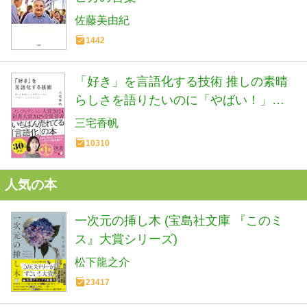
佐藤美由紀
1442
「好き」を言語化する技術 推しの素晴
らしさを語りたいのに「やばい！」し
かでてこない (ディスカヴァー携書)
三宅香帆
10310
人気の本
一次元の挿し木 (宝島社文庫 『このミ
ス』大賞シリーズ)
松下龍之介
23417