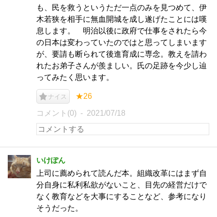
も、民を救うというただ一点のみを見つめて、伊
木若狭を相手に無血開城を成し遂げたことには嘆
息します。 明治以後に政府で仕事をされたら今
の日本は変わっていたのではと思ってしまいます
が、要請も断られて後進育成に専念。教えを請わ
れたお弟子さんが羨ましい。氏の足跡を今少し辿
ってみたく思います。
★26
ナイス
コメント(0)
2021/07/18
いけぽん
上司に薦められて読んだ本。組織改革にはまず自
分自身に私利私欲がないこと、目先の経営だけで
なく教育などを大事にすることなど、参考になり
そうだった。