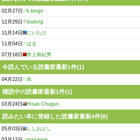
02月27日
k-tango
12月29日
toutong
11月14日
にいたけ
11月04日
はる
07月18日
井上裕紀男
今読んでいる読書家最新1件(1)
04月22日
烏
積読中の読書家最新1件(1)
03月24日
Hisao Chugun
読みたい本に登録した読書家最新4件(8)
05月03日
ししおどし
03月12日
marianne