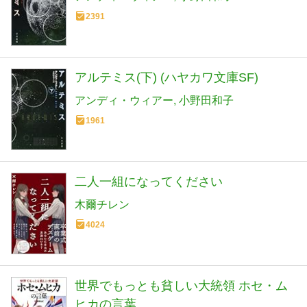
2391
アルテミス(下) (ハヤカワ文庫SF)
アンディ・ウィアー
小野田和子
1961
二人一組になってください
木爾チレン
4024
世界でもっとも貧しい大統領 ホセ・ム
ヒカの言葉