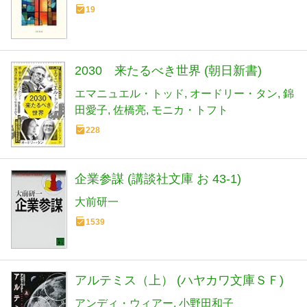
19
2030 来たるべき世界 (朝日新書)
エマニュエル・トッド
オードリー・タン
錦
田愛子
佐橋亮
モニカ・トフト
228
企業参謀 (講談社文庫 お 43-1)
大前研一
1539
アルテミス（上） (ハヤカワ文庫ＳＦ)
アンディ・ウィアー
小野田和子