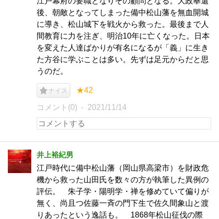
江戸幕府の要職となりその顧問となる。大政奉還
後、朝敵となってしまった備中松山藩を無血開城
に導き、松山城下を戦火から救った。最後まで人
間教育に力を注ぎ、明治10年に亡くなった。日本
を変えた人達ばかりが有名になるが「義」に生き
た方谷に学ぶことは多い。先ずは足元からだと思
うのだ。
★42
ナイス
コメント(0)
2021/11/14
井上裕紀男
江戸時代に備中松山藩（岡山県高梁市）を財政危
機から救った山田氏を数々の方が執筆した異例の
評伝。 朱子学・陽明学・禅を修めていて偏りが
無く、尚且つ佐藤一斉の門下生で佐久間象山と渡
りあったという逸話も。 1868年松山征伐の際