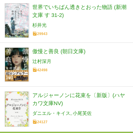
世界でいちばん透きとおった物語 (新潮
文庫 す 31-2)
杉井光
29943
傲慢と善良 (朝日文庫)
辻村深月
42498
アルジャーノンに花束を〔新版〕(ハヤ
カワ文庫NV)
ダニエル・キイス
小尾芙佐
24127