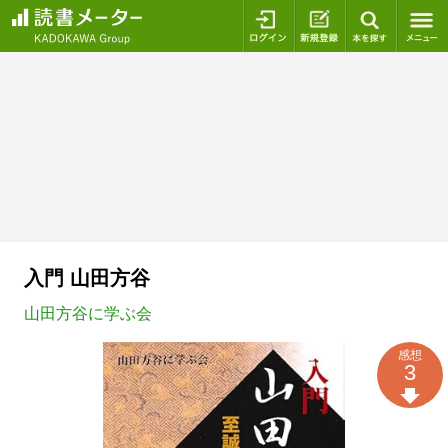
ログイン
新規登録
本を探
入門 山田方谷
山田方谷に学ぶ会
感想
3