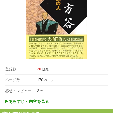
登録数
20
登録
ページ数
170
ページ
感想・レビュー
3
件
▶︎あらすじ・内容を見る