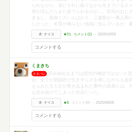
られながら、逆にそれに縋りながら生きている人
用が済んだらまた捨てられるのか…。宮司のおじ
ぎるし、面倒くさい人ばかり。三森龍が一番人間
しかった。冬雷が鳴らない地域に住んでいるが、
ナイス
★51
コメント(
2
)
2025/10/20
くまきち
読み始めるまでは現代の物語ではないと
ネタバレ
台、全てが閉鎖的で生きずらさを感じながらも血
えられた主人公が巻き込まれた事件の真相とは。
も読み続けてしまった作品だった。
ナイス
★8
コメント(
0
)
2025/09/28