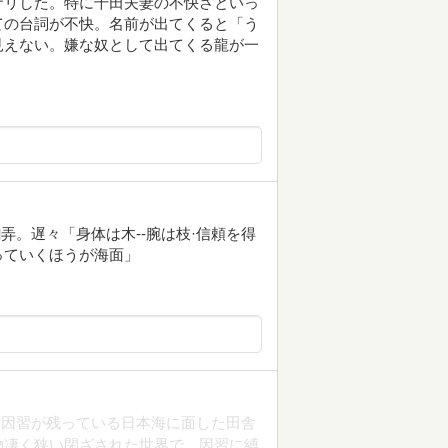
ザリした。特に千田夫妻の不快さといっ
ての台詞が不快。名前が出てくると「う
見えない。嫌な奴として出てくる龍が一
翻弄。遅々「身体は木--腕は枝·信頼を得
っていくほうが海面」
い因習が残っている日本海に面した田舎
物凄く狭い閉ざされた世界で、因習に縛