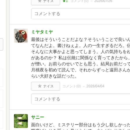
ナイス
★1
コメント(
0
)
2026/07/26
ミヤタミヤ
最後はそういうことだよな？そういうことで良いん
てなんだよ。書けねぇよ。人の一生すぎるだろ。
そんなに大事かよと思ってしまう。人の気持ちを
があるのか？ 私は伝統に関係なく育ってきたから
が憎い。お前らのせいでとも思う。結局お前だっ
月桃夜を初めて読んで、それからずっと遠田さん
らい大好きな話だった。
ナイス
コメント(
0
)
2026/04/04
サニー
面白いけど、ミステリー部分はもう少し欲しかっ