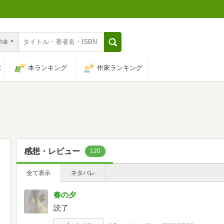
n和書
は
本ランキング
作家ランキング
感想・レビュー
120
全て表示
ネタバレ
春の夕
読了