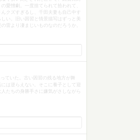
々の愛憎劇。一度捨てられて拾われて、
さんクズすぎるし、千田夫妻も自己中す
らしい。旧い因習と情景描写はずっと美
夏の雷より凄まじいものなのだろうか。
思っていた。古い因習の残る地方が舞
筋には逆らえない。そこに養子として迎
大人たちの身勝手さに嫌気がさしながら