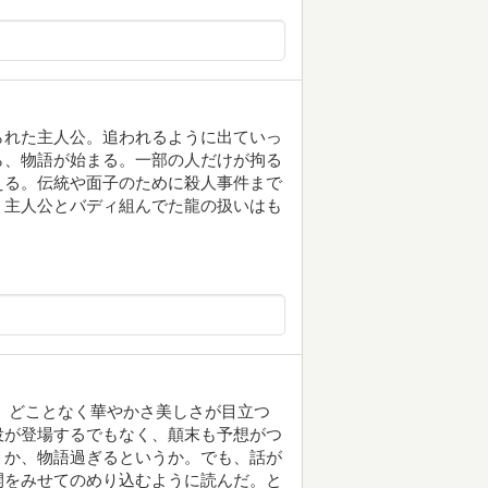
られた主人公。追われるように出ていっ
ら、物語が始まる。一部の人だけが拘る
える。伝統や面子のために殺人事件まで
、主人公とバディ組んでた龍の扱いはも
 どことなく華やかさ美しさが目立つ
役が登場するでもなく、顛末も予想がつ
うか、物語過ぎるというか。でも、話が
開をみせてのめり込むように読んだ。と