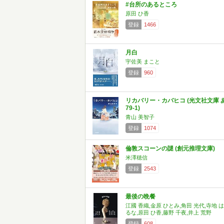
#台所のあるところ
原田 ひ香
登録
1466
月白
宇佐美 まこと
登録
960
リカバリー・カバヒコ (光文社文庫 
79-1)
青山 美智子
登録
1074
倫敦スコーンの謎 (創元推理文庫)
米澤穂信
登録
2543
最後の晩餐
江國 香織,金原 ひとみ,角田 光代,寺地 は
るな,原田 ひ香,藤野 千夜,井上 荒野
登録
608