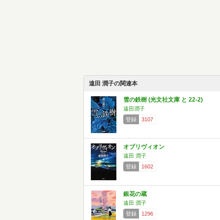
遠田 潤子の関連本
雪の鉄樹 (光文社文庫 と 22-2)
遠田潤子
登録
3107
オブリヴィオン
遠田 潤子
登録
1602
銀花の蔵
遠田 潤子
登録
1296