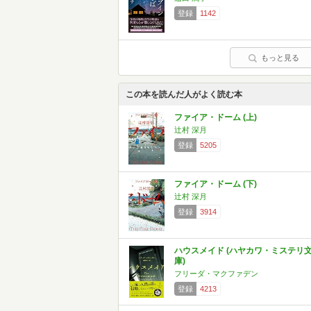
登録
1142
もっと見る
この本を読んだ人がよく読む本
ファイア・ドーム (上)
辻村 深月
登録
5205
ファイア・ドーム (下)
辻村 深月
登録
3914
ハウスメイド (ハヤカワ・ミステリ
庫)
フリーダ・マクファデン
登録
4213