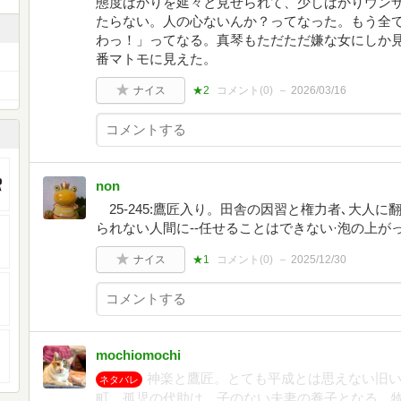
態度ばかりを延々と見せられて、少しばかりウン
たらない。人の心ないんか？ってなった。もう全
わっ！」ってなる。真琴もただただ嫌な女にしか
番マトモに見えた。
ナイス
★2
コメント(
0
)
2026/03/16
non
25-245:鷹匠入り。田舎の因習と権力者､大人に
られない人間に--任せることはできない·泡の上が
ナイス
★1
コメント(
0
)
2025/12/30
mochiomochi
神楽と鷹匠。とても平成とは思えない旧
ネタバレ
町。孤児の代助は、子のない夫妻の養子となる。