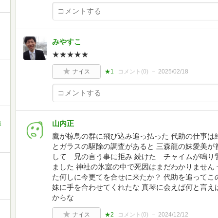
みやすこ
★★★★★
ナイス
★1
コメント(
0
)
2025/02/18
山内正
遠
鷹が椋鳥の群に飛び込み追っ払った 代助の仕事は
とガラスの駆除の調査があると 三森龍の妹愛美が
して 兄の言う事に拒み 続けた チャイムが鳴り
ました 神社の氷室の中で死因はまだわかりません
た何しに今更てを合せに来たか？ 代助を追って
妹に手を合わせてくれたな 真琴に会えば何と言え
からな
ナイス
★2
コメント(
0
)
2024/12/12