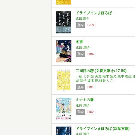
ドライブインまほろば
遠田潤子
登録
1259
冬雷
遠田 潤子
登録
1186
二周目の恋 (文春文庫 わ 17-50)
一穂 ミチ,窪 美澄,桜木 紫乃,島本 理生,
田 潤子,波木 銅,綿矢 りさ
登録
1181
ミナミの春
遠田 潤子
登録
1162
ドライブインまほろば (双葉文庫)
遠田 潤子