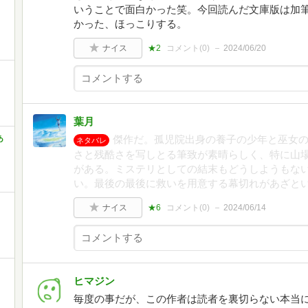
いうことで面白かった笑。今回読んだ文庫版は加
かった、ほっこりする。
ナイス
★2
コメント(
0
)
2024/06/20
葉月
あ
傑作だ。孤児院出身の養子の少年と巫女
ネタバレ
さと残酷さを写しとる筆致が素晴らしく、特に山
がある。ミステリとしての結末もどうしようもな
い。最後の最後に救いを用意する幕切れがあざと
ナイス
★6
コメント(
0
)
2024/06/14
ヒマジン
毎度の事だが、この作者は読者を裏切らない本当に