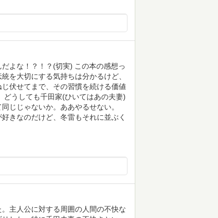
だよな！？！？(切実) この本の感想っ
伝統を大切にする気持ちは分かるけど、
ねじ伏せてまで、その習慣を続ける価値
、どうしても千田家(ひいてはあの夫妻)
て同じじゃないか。ああやるせない。
が好きなのだけど、冬雷もそれに並ぶく
た。主人公に対する周囲の人間の不快な