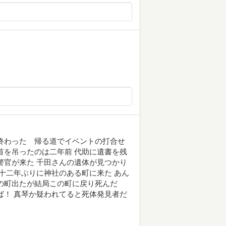
終わった 帰る道でイベントの打合せ
首を吊ったのは二年前 代助に遺書を残
警官が来た 千田さんの遺体が見つかり
 十二年ぶりに神社のある町に来た あん
この町出たが結局この町に戻り死んだ
ば！ 真琴か疑われてると死体発見者だ