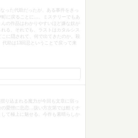
になった代助だったが、ある事件をきっ
び町に戻ることに…。ミステリーでもあ
さんの作品はわかりやすいほど嫌な奴が
される。それでも、ラストはカタルシス
どこに隠されて、何で出てきたのか。殺
年。代助は13回忌ということで戻って来
き摺り込まれる魔力が今回も文章に宿っ
台の愛憎に悲恋…扱い方次第では酷くチ
として極上に魅せる。今作も素晴らしか