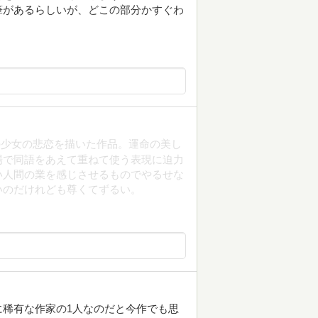
筆があるらしいが、どこの部分かすぐわ
の少女の悲恋を描いた作品。運命の美し
場で同語をあえて重ねて使う表現に迫力
い人間の業を感じさせるものでやるせな
いのだけれども尊くてずるい。
稀有な作家の1人なのだと今作でも思