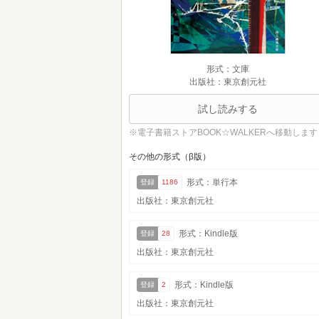
形式：文庫
出版社：東京創元社
試し読みする
※電子書籍ストアBOOK☆WALKERへ移動します
その他の形式（β版）
形式：単行本
登録
1186
出版社：東京創元社
形式：Kindle版
登録
28
出版社：東京創元社
形式：Kindle版
登録
2
出版社：東京創元社