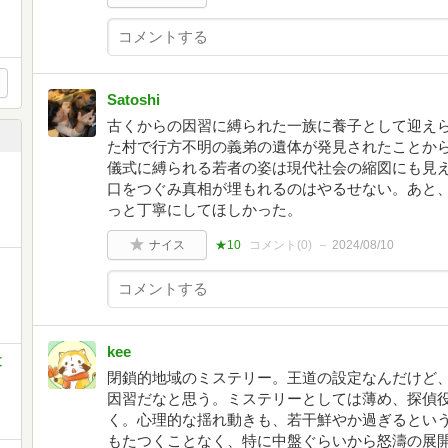
Satoshi
古くからの因習に縛られた一族に養子として迎え
た村で行方不明の義弟の遺体が発見されたことか
儀式に縛られる若者の姿は現代社会の縮図にも見
口をつぐみ真相が埋もれるのはやるせない。あと
っと丁寧にしてほしかった。
ナイス
★10
コメント(
0
)
2024/08/10
kee
文
閉鎖的地域のミステリー。王道の設定なんだけど、
因習だなと思う。ミステリーとしては薄め、探偵
く。心理的な揺れ動きも、若干鮮やか過ぎるとい
もたつくことなく、特に中盤ぐらいから怒濤の展