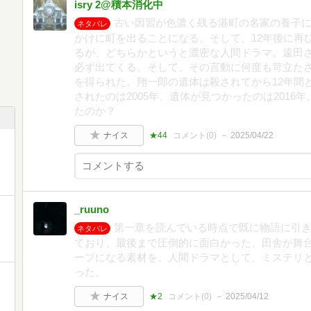
isry 2@積本消化中
古い因習が色濃く残る港町の名家の養子
ネタバレ
かけに町を出ることになる。そして、12年後に再
るが、どちらかというと濃密な人間ドラマ。遠田
必ず出てくる。そして、その言動に何度も苛立た
を得られた。翔一郎の遺体は殺されてから12年間
されたのは2005年、遺体が見つかったのは2016
たのか？
ナイス
★44
コメント(
0
)
2025/04/22
_ruuno
第一章を読んでいる時点で既に物語に引
ネタバレ
ており、最後まで圧倒的に面白かった。田舎が舞
ープになる素材を、人間ドラマとして、ミステリ
った。
ナイス
★2
コメント(
0
)
2025/04/12