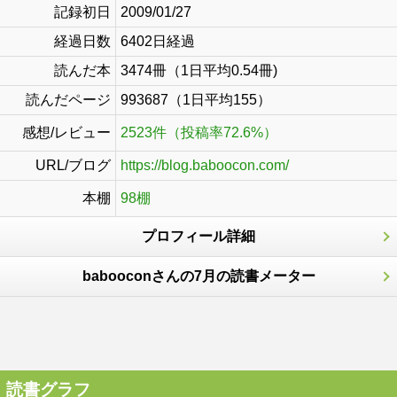
記録初日
2009/01/27
経過日数
6402日経過
読んだ本
3474冊（1日平均0.54冊)
読んだページ
993687（1日平均155）
感想/レビュー
2523件（投稿率72.6%）
URL/ブログ
https://blog.baboocon.com/
本棚
98棚
プロフィール詳細
babooconさんの7月の読書メーター
読書グラフ