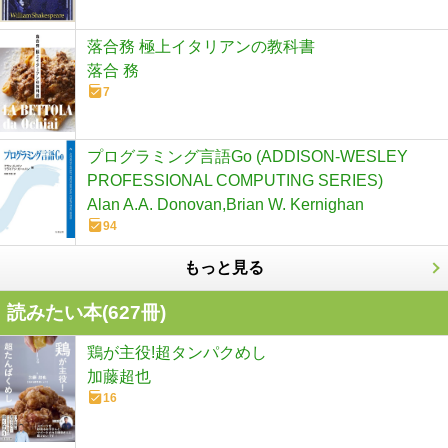
落合務 極上イタリアンの教科書
落合 務
7
プログラミング言語Go (ADDISON-WESLEY
PROFESSIONAL COMPUTING SERIES)
Alan A.A. Donovan,Brian W. Kernighan
94
もっと見る
読みたい本(
627
冊)
鶏が主役!超タンパクめし
加藤超也
16