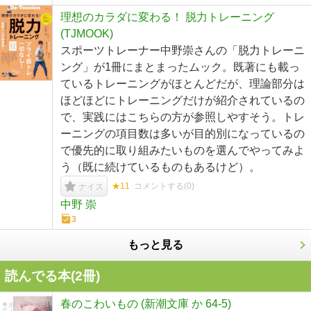
理想のカラダに変わる！ 脱力トレーニング
(TJMOOK)
スポーツトレーナー中野崇さんの「脱力トレーニ
ング」が1冊にまとまったムック。既著にも載っ
ているトレーニングがほとんどだが、理論部分は
ほどほどにトレーニングだけが紹介されているの
で、実践にはこちらの方が参照しやすそう。トレ
ーニングの項目数は多いが目的別になっているの
で優先的に取り組みたいものを選んでやってみよ
う（既に続けているものもあるけど）。
★11
コメントする(
0
)
ナイス
中野 崇
3
もっと見る
読んでる本(
2
冊)
春のこわいもの (新潮文庫 か 64-5)