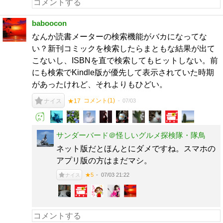
baboocon
なんか読書メーターの検索機能がバカになってな
い？新刊コミックを検索したらまともな結果が出て
こないし、ISBNを直で検索してもヒットしない。前
にも検索でKindle版が優先して表示されていた時期
があったけれど、それよりもひどい。
コメント(
1
)
07/03
ナイス
★17
サンダーバード＠怪しいグルメ探検隊・隊鳥
ネット版だとほんとにダメですね。スマホの
アプリ版の方はまだマシ。
07/03 21:22
★5
ナイス