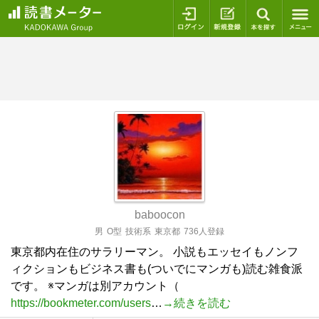
ログイン
新規登録
本を探
baboocon
男
O型
技術系
東京都
736人登録
東京都内在住のサラリーマン。 小説もエッセイもノンフ
ィクションもビジネス書も(ついでにマンガも)読む雑食派
です。 ※マンガは別アカウント（
https://bookmeter.com/users
…
→続きを読む