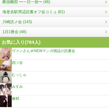
断捨離部 〜一日一捨〜 (46)
海老名駅周辺読書オフ会コミュ (61)
川崎読メ会 (143)
1日1冊会 (48)
お気に入り(
784
人)
ヴァンさん＠NEWマンガ雑誌の読書会
四ツ谷
むっしゅ
みすみ
麻耶