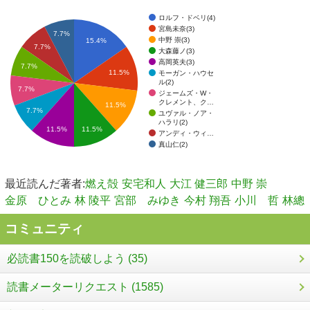
ロルフ・ドベリ(4)
宮島未奈(3)
7.7%
中野 崇(3)
15.4%
7.7%
大森藤ノ(3)
高岡英夫(3)
7.7%
11.5%
モーガン・ハウセ
ル(2)
7.7%
ジェームズ・W・
クレメント、ク…
11.5%
7.7%
ユヴァル・ノア・
ハラリ(2)
11.5%
11.5%
アンディ・ウィ…
真山仁(2)
最近読んだ著者:
燃え殻
安宅和人
大江 健三郎
中野 崇
金原 ひとみ
林 陵平
宮部 みゆき
今村 翔吾
小川 哲
林總
コミュニティ
必読書150を読破しよう (35)
読書メーターリクエスト (1585)