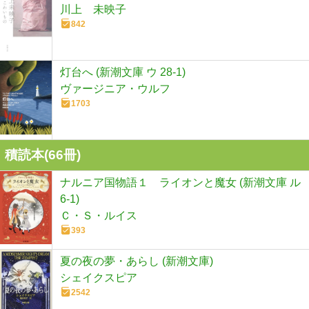
川上 未映子
842
灯台へ (新潮文庫 ウ 28-1)
ヴァージニア・ウルフ
1703
積読本(
66
冊)
ナルニア国物語１ ライオンと魔女 (新潮文庫 ル
6-1)
Ｃ・Ｓ・ルイス
393
夏の夜の夢・あらし (新潮文庫)
シェイクスピア
2542