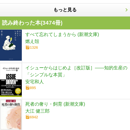
もっと見る
読み終わった本(
3474
冊)
すべて忘れてしまうから (新潮文庫)
燃え殻
1326
イシューからはじめよ［改訂版］――知的生産の
「シンプルな本質」
安宅和人
895
死者の奢り・飼育 (新潮文庫)
大江 健三郎
6942