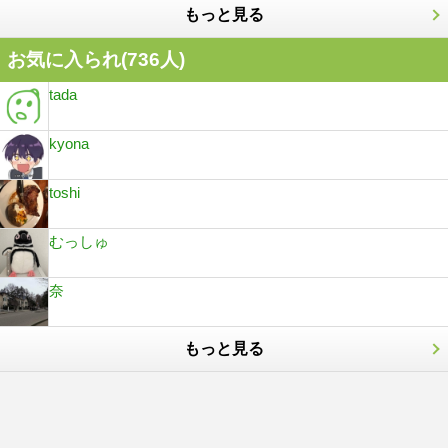
もっと見る
お気に入られ(
736
人)
tada
kyona
toshi
むっしゅ
奈
もっと見る