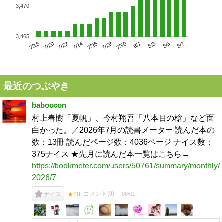
3,470
3,465
7/22
7/28
8/3
7/18
7/24
7/30
8/5
7/20
7/26
8/1
8/7
最近のつぶやき
baboocon
村上春樹「夏帆」、今村翔吾「八本目の槍」など面
白かった。／2026年7月の読書メーター 読んだ本の
数：13冊 読んだページ数：4036ページ ナイス数：
375ナイス ★先月に読んだ本一覧はこちら→
https://bookmeter.com/users/50761/summary/monthly/
2026/7
コメント(
0
)
08/01
ナイス
★20