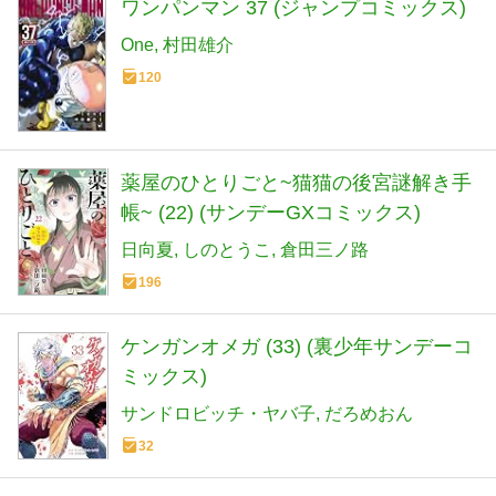
ワンパンマン 37 (ジャンプコミックス)
One
村田雄介
120
薬屋のひとりごと~猫猫の後宮謎解き手
帳~ (22) (サンデーGXコミックス)
日向夏
しのとうこ
倉田三ノ路
196
ケンガンオメガ (33) (裏少年サンデーコ
ミックス)
サンドロビッチ・ヤバ子
だろめおん
32