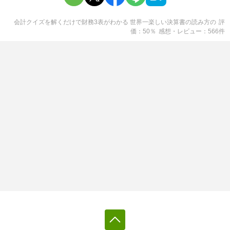
会計クイズを解くだけで財務3表がわかる 世界一楽しい決算書の読み方
の
評
価
50
％
感想・レビュー
566
件