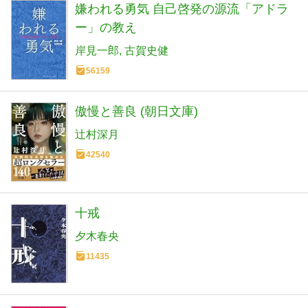
嫌われる勇気 自己啓発の源流「アドラ
ー」の教え
岸見一郎
古賀史健
56159
傲慢と善良 (朝日文庫)
辻村深月
42540
十戒
夕木春央
11435