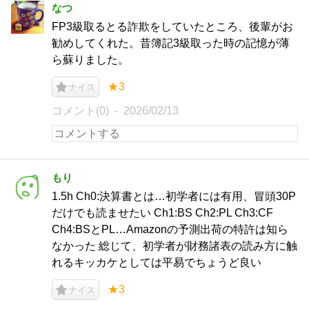
なつ
FP3級取るとる詐欺をしていたところ、後輩がお
勧めしてくれた。昔簿記3級取った時の記憶が薄
ら蘇りました。
★3
ナイス
コメント(0)
2026/02/13
もり
1.5h Ch0:決算書とは…初学者には有用、冒頭30P
だけでも読ませたい Ch1:BS Ch2:PL Ch3:CF
Ch4:BSとPL…Amazonの予測出荷の特許は知ら
なかった 総じて、初学者が財務諸表の読み方に触
れるキッカケとしては平易でちょうど良い
★3
ナイス