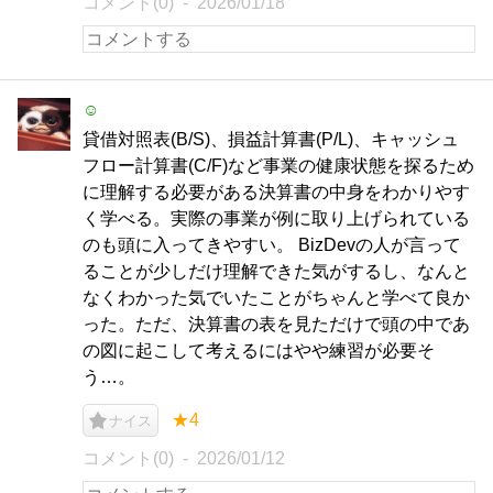
コメント(0)
2026/01/18
☺️
貸借対照表(B/S)、損益計算書(P/L)、キャッシュ
フロー計算書(C/F)など事業の健康状態を探るため
に理解する必要がある決算書の中身をわかりやす
く学べる。実際の事業が例に取り上げられている
のも頭に入ってきやすい。 BizDevの人が言って
ることが少しだけ理解できた気がするし、なんと
なくわかった気でいたことがちゃんと学べて良か
った。ただ、決算書の表を見ただけで頭の中であ
の図に起こして考えるにはやや練習が必要そ
う…。
★4
ナイス
コメント(0)
2026/01/12