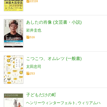
22116
あしたの肖像 (文芸書・小説)
岩井圭也
516
こつこつ、オムレツ (一般書)
太田忠司
253
子どもだけの町
ヘンリーウィンターフェルト
ウィリアムハ