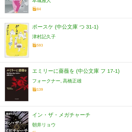
本城雅人
84
ポースケ (中公文庫 つ 31-1)
津村記久子
593
エミリーに薔薇を (中公文庫 フ 17-1)
フォークナー
高橋正雄
139
イン・ザ・メガチャーチ
朝井リョウ