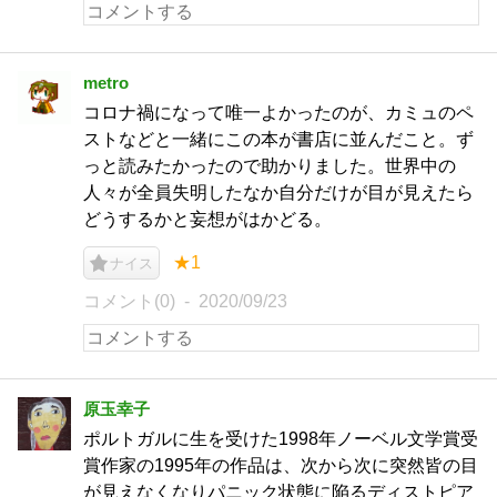
metro
コロナ禍になって唯一よかったのが、カミュのペ
ストなどと一緒にこの本が書店に並んだこと。ず
っと読みたかったので助かりました。世界中の
人々が全員失明したなか自分だけが目が見えたら
どうするかと妄想がはかどる。
★1
ナイス
コメント(0)
2020/09/23
原玉幸子
ポルトガルに生を受けた1998年ノーベル文学賞受
賞作家の1995年の作品は、次から次に突然皆の目
が見えなくなりパニック状態に陥るディストピア