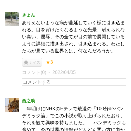
きょん
ありえないような病が蔓延していく様に引き込ま
れる。目を背けたくなるような光景、耐えられな
い臭い、屈辱、その全てが目の前で展開している
ように詳細に描き出され、引き込まれる。わたし
たちが見ている世界とは、何なんだろうか。
★3
ナイス
コメント(0)
2022/04/05
西之助
年明けにNHKのEテレで放送の「100分deパン
デミック論」でこの小説が取り上げられたおり、
それを観て興味を持ちました。 パンデミックも
含めて、今の世界の情勢がどんどん悪い方に向か