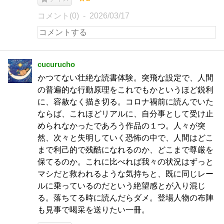
コメント(0)
2026/03/17
cucurucho
かつてない壮絶な読書体験。突飛な設定で、人間
の普遍的な行動原理をこれでもかというほど鋭利
に、容赦なく描き切る。コロナ禍前に読んでいた
ならば、これほどリアルに、自分事として受け止
められなかったであろう作品の１つ。人々が突
然、次々と失明していく恐怖の中で、人間はどこ
まで利己的で残酷になれるのか、どこまで尊厳を
保てるのか。これに比べれば我々の状況はずっと
マシだと救われるような気持ちと、既に同じレー
ルに乗っているのだという絶望感とが入り混じ
る。落ちてる時に読んだらダメ。登場人物の布陣
も見事で喝采を送りたい一冊。