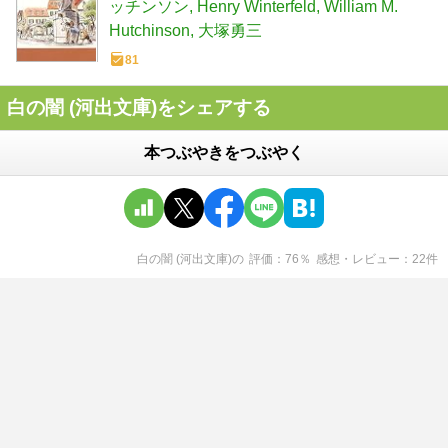
ッチンソン
Henry Winterfeld
William M.
Hutchinson
大塚勇三
81
白の闇 (河出文庫)をシェアする
本つぶやきをつぶやく
白の闇 (河出文庫)
の
評価
76
％
感想・レビュー
22
件