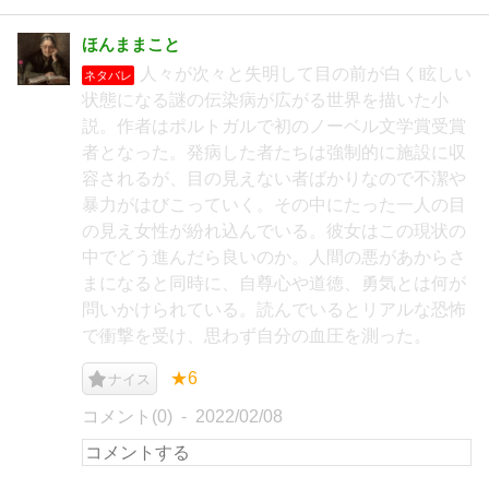
ほんままこと
人々が次々と失明して目の前が白く眩しい
ネタバレ
状態になる謎の伝染病が広がる世界を描いた小
説。作者はポルトガルで初のノーベル文学賞受賞
者となった。発病した者たちは強制的に施設に収
容されるが、目の見えない者ばかりなので不潔や
暴力がはびこっていく。その中にたった一人の目
の見え女性が紛れ込んでいる。彼女はこの現状の
中でどう進んだら良いのか。人間の悪があからさ
まになると同時に、自尊心や道徳、勇気とは何が
問いかけられている。読んでいるとリアルな恐怖
で衝撃を受け、思わず自分の血圧を測った。
★6
ナイス
コメント(0)
2022/02/08