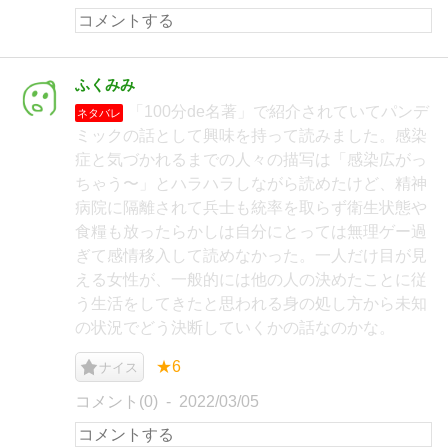
ふくみみ
「100分de名著」で紹介されていてパンデ
ネタバレ
ミックの話として興味を持って読みました。感染
症と気づかれるまでの人々の描写は「感染広がっ
ちゃう〜」とハラハラしながら読めたけど、精神
病院に隔離されて兵士も統率を取らず衛生状態や
食糧も放ったらかしは自分にとっては無理ゲー過
ぎて感情移入して読めなかった。一人だけ目が見
える女性が、一般的には他の人の決めたことに従
う生活をしてきたと思われる身の処し方から未知
の状況でどう決断していくかの話なのかな。
★6
ナイス
コメント(0)
2022/03/05