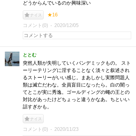
どうからんでいるのか興味深い
★16
ナイス
コメント(0)
2020/12/05
ととむ
突然人類が失明していくパンデミックもの。 スト
ーリーテリングに淫することなく淡々と叙述され
るストーリーがいい感じ。まあしかし実際問題人
類は滅亡だわな。全員盲目になったら。白の闇っ
てとこが実に秀逸。ゴールディングの蠅の王との
対比があったけどちょっと違うかなあ。ちといい
話すぎかも。
ナイス
コメント(0)
2020/11/23