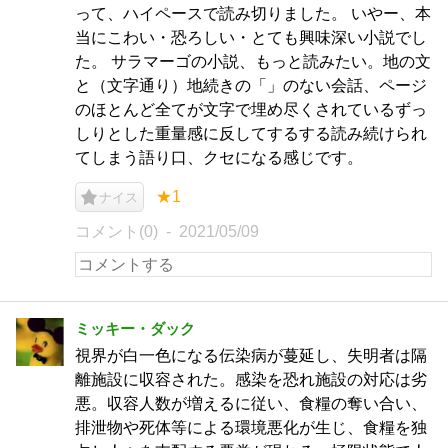
って、ハイペースで読み切りました。 いやー、本
当にこわい・恐ろしい・とても興味深い小説でし
た。 サラマーゴの小説、もっと読みたい。地の文
と（文字通り）地続きの「」のない会話、ページ
のほとんど全てが文字で埋め尽くされているずっ
しりとした重量感に反してするする読み続けられ
てしまう語り口、クセになる感じです。
★1
ナイス
コメント(0)
2021/05/09
ミッキー・ダック
視界が白一色になる伝染病が蔓延し、失明者は隔
離施設に収容された。感染を恐れ施設の対応は劣
悪。収容人数が増えるに従い、食糧の奪い合い、
排泄物や死体等による環境悪化が生じ、食糧を独