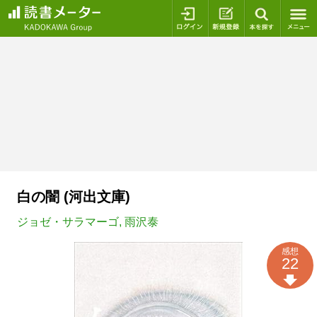
ログイン
新規登録
本を探
白の闇 (河出文庫)
ジョゼ・サラマーゴ
,
雨沢泰
感想
22