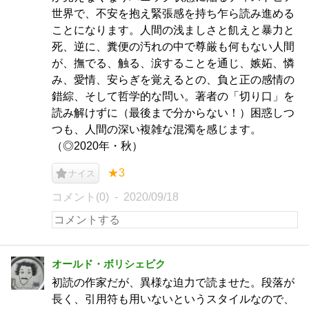
世界で、不安を抱え緊張感を持ち乍ら読み進める
ことになります。人間の浅ましさと飢えと暴力と
死、逆に、糞便の汚れの中で尊厳も何もない人間
が、撫でる、触る、涙することを通じ、嫉妬、憐
み、愛情、安らぎを覚えるとの、負と正の感情の
錯綜、そして哲学的な問い。著者の「切り口」を
読み解けずに（最後まで分からない！）困惑しつ
つも、人間の深い複雑な混濁を感じます。
（◎2020年・秋）
★3
ナイス
コメント(0)
2020/09/18
オールド・ボリシェビク
初読の作家だが、異様な迫力で読ませた。段落が
長く、引用符も用いないというスタイルなので、