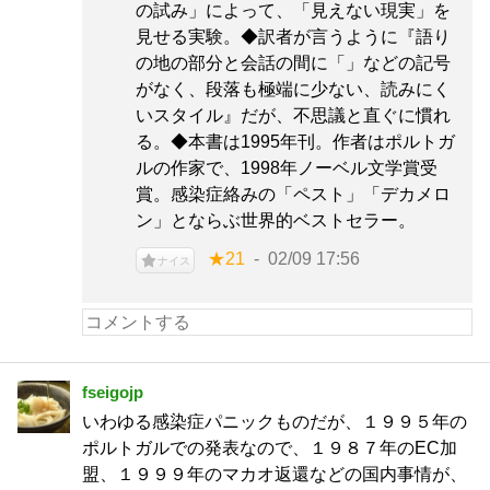
の試み」によって、「見えない現実」を
見せる実験。◆訳者が言うように『語り
の地の部分と会話の間に「」などの記号
がなく、段落も極端に少ない、読みにく
いスタイル』だが、不思議と直ぐに慣れ
る。◆本書は1995年刊。作者はポルトガ
ルの作家で、1998年ノーベル文学賞受
賞。感染症絡みの「ペスト」「デカメロ
ン」とならぶ世界的ベストセラー。
★21
02/09 17:56
ナイス
fseigojp
いわゆる感染症パニックものだが、１９９５年の
ポルトガルでの発表なので、１９８７年のEC加
盟、１９９９年のマカオ返還などの国内事情が、