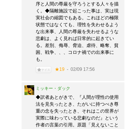
序と人間の尊厳を守ろうとする人々を描
く。◆隔離施設で起こった事は、実は現
実社会の縮図でもある。これほどの極限
状態ではなくても、理性を失わせるよう
な出来事、人間の尊厳を失わせるような
悲劇は、よく見れば日常的に起きてい
る。差別、侮辱、脅迫、虐待、略奪、貧
困、戦争、、、コロナ禍での出来事に
も。
★19
02/09 17:56
ナイス
ミッキー・ダック
◆訳者あとがきで、『人間が理性の使用
法を見失ったとき、たがいに持つべき尊
重の念を失ったとき、それはこの世界が
実際に味わっている悲劇なのだ』という
作者の言葉の引用。原題「見えないこと