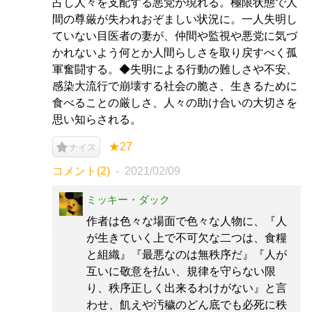
占し人々を支配する悪党が現れる。極限状態で人
間の尊厳が失われおぞましい状況に。一人失明し
ていない目医者の妻が、仲間や監視や悪党に気づ
かれないよう何とか人間らしさを取り戻すべく孤
軍奮闘する。◆失明による行動の難しさや不安、
感染大流行で崩壊する社会の脆さ、生きるために
食べることの厳しさ、人々の助け合いの大切さを
思い知らされる。
★27
ナイス
コメント(2)
2021/02/09
ミッキー・ダック
作者は色々な場面で色々な人物に、『人
が生きていく上で不可欠な二つは、食糧
と組織』『最悪なのは無秩序だ』『人が
互いに敬意を払い、規律を守らない限
り、秩序正しく出来るわけがない』と言
わせ、飢えや汚穢のどん底でも必死に秩