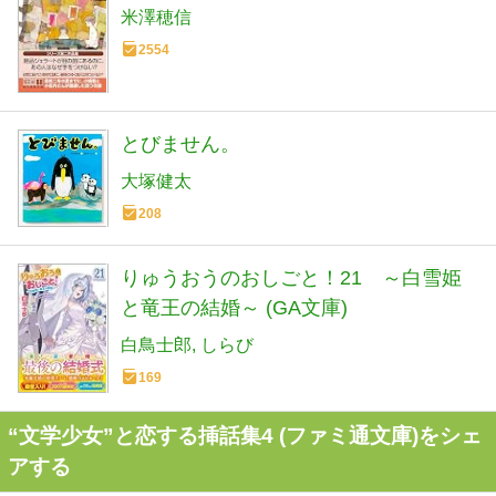
米澤穂信
2554
とびません。
大塚健太
208
りゅうおうのおしごと！21 ～白雪姫
と竜王の結婚～ (GA文庫)
白鳥士郎
しらび
169
“文学少女”と恋する挿話集4 (ファミ通文庫)をシェ
アする