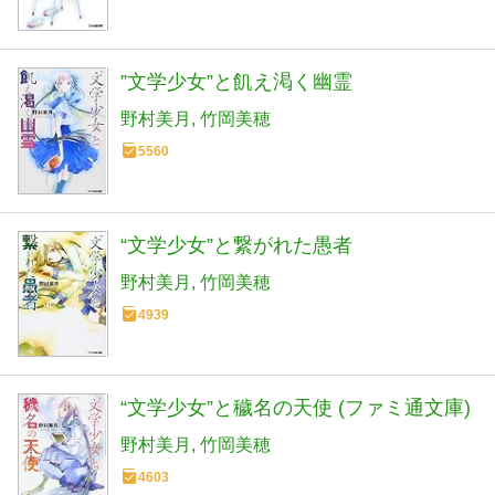
”文学少女”と飢え渇く幽霊
野村美月
竹岡美穂
5560
“文学少女”と繋がれた愚者
野村美月
竹岡美穂
4939
“文学少女”と穢名の天使 (ファミ通文庫)
野村美月
竹岡美穂
4603