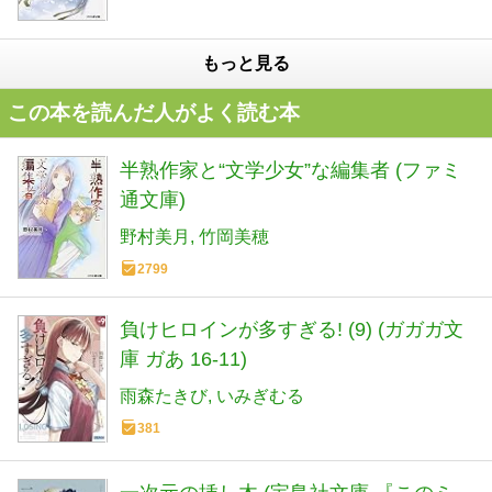
もっと見る
この本を読んだ人がよく読む本
半熟作家と“文学少女”な編集者 (ファミ
通文庫)
野村美月
竹岡美穂
2799
負けヒロインが多すぎる! (9) (ガガガ文
庫 ガあ 16-11)
雨森たきび
いみぎむる
381