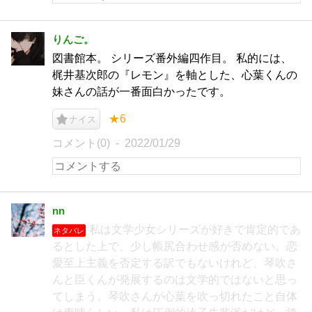
りんご。
図書館本。 シリーズ番外編四作目。 私的には、
梶井基次郎の『レモン』を軸とした、心葉くんの
妹さんの話が一番面白かったです。
★6
ナイス
コメント(0)
2022/01/29
nn
私は文学少女シリーズが好きで肯定的であ
ネタバレ
るとした上で、少し帳尻合わせ感が否めない。恋
愛至上主義を否定する訳でもないけれど、琴吹さ
んと臣くんが発展するのは文学的ではないと思っ
てしまう。琴吹さんが心葉を吹っ切れたこと自体