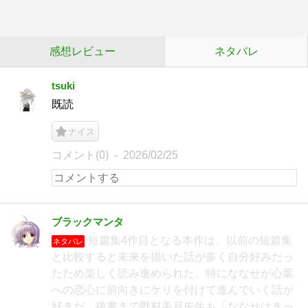
感想レビュー
ネタバレ
tsuki
既読
ナイス
コメント(0)
2026/02/25
ブラックマンタ
短篇集4作目となる本作は、以前の短篇集
ネタバレ
と比較すると未来を描いた話が多く自分好みだっ
たため楽しく読み進められた。特にななせが心葉
への恋心に前向きにケリを付けて進んでいく話が
好きだ。後書きで野村美月先生も「ななせはきっ