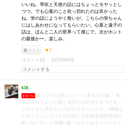
いいね。琴吹と天使の話にはちょっとモヤッとし
つつ。でも心葉のこと吹っ切れたのは良かった
ね。蛍の話にようやく救いが。こちらの蛍ちゃん
にはしあわせになってもらいたい。心葉と遠子の
話は、ほんと二人の世界って感じで。次がホント
の最後かー。楽しみ。
★2
ナイス
コメント(0)
2023/04/16
k16
各々のその後エピソード多めの印象。 美
ネタバレ
羽と芥川くんその後と気持ちに区切りをつけるこ
とのできた琴吹さんの話がよかったかな。 檸檬も
わるくないんだけど自分的には生物室掃除時間の
酸っぱい匂いと檸檬の酸っぱさがあまりリンクし