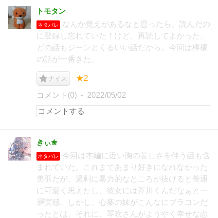
トモタン
なんか覚えがあるなと思ったら、読んだの
ネタバレ
に登録し忘れていた！けど、再読してよかった。
どの話もジーンとくるいい話だから。今回は檸檬
の話が一番きた。
★2
ナイス
コメント(0)
2022/05/02
きぃ✬
今回は本編に近い胸の苦しさを伴う話も含
ネタバレ
まれていた。これまであまり好きになれなかった
美羽だが、過剰に暴力的なところが抜けると普通
に可愛く思えたし、彼女には芥川くんだなぁと一
層実感。しかし、心葉の妹がこんなにブラコンだ
ったとは。それに、琴吹さんがようやく幸せな恋