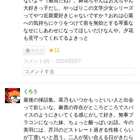
ないよ～（最高だね）。舞花ちゃんはお兄ちゃん
大好きっ子だし、やっぱりこの文学少女シリーズ
ってやつ近親愛好きじゃないですか？おれは心葉
への気持ちにケリをつけて前を無効とする琴葉な
なせにしあわせになってほしいだけなんや。夕花
も見守ってくれてるよきっと
★12
ナイス
コメント(0)
2024/05/27
くろう
最後の挿話集。菜乃もいつかもっといい人と出会
って欲しいな。麻貴の存在がところどころでスパ
イスのようにきいてくる感じがして好き。無事ブ
ラコンになった妹、ちょっと酸っぱいお話。今の
美羽には、芥川のどストレート過ぎる性格くらい
が丁度いいと思う。二人が笑い合える日がきたら