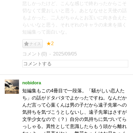
悲しかったけど、こんな感じで終わったからこそ
切なくて愛おしいと思う。あとななせと天使の話
もよかった、二人がちゃんとお互いに向き合えた
らいいなと思う。それぞれのキャラの未来を描く
短編集って面白いな。
★2
ナイス
コメント(0)
2025/09/05
nobidora
短編集もこの4冊目で一段落。「騒がしい恋人た
ち」の話がドタバタでよかったですね。なんだか
んだ言って心葉くんは男の子だから遠子先輩への
気持ちを気づこうとしないし、遠子先輩はさすが
文学少女なので（？）自分の気持ちに気づいてら
っしゃる。異性として意識したらもう頭から離れ