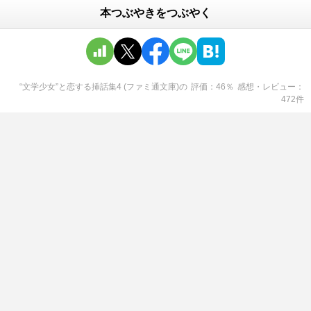
本つぶやきをつぶやく
“文学少女”と恋する挿話集4 (ファミ通文庫)
の
評価
46
％
感想・レビュー
472
件