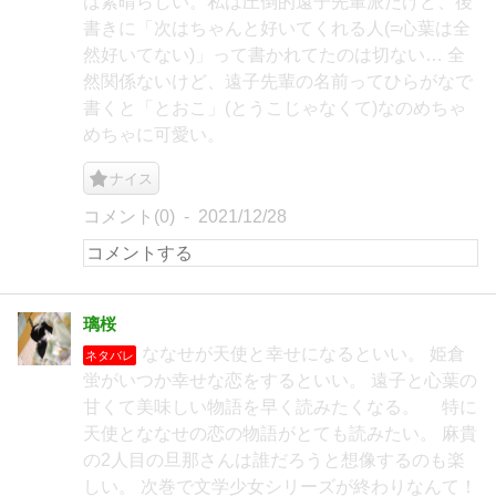
は素晴らしい。私は圧倒的遠子先輩派だけど、後
書きに「次はちゃんと好いてくれる人(=心葉は全
然好いてない)」って書かれてたのは切ない… 全
然関係ないけど、遠子先輩の名前ってひらがなで
書くと「とおこ」(とうこじゃなくて)なのめちゃ
めちゃに可愛い。
ナイス
コメント(0)
2021/12/28
璃桜
ななせが天使と幸せになるといい。 姫倉
ネタバレ
蛍がいつか幸せな恋をするといい。 遠子と心葉の
甘くて美味しい物語を早く読みたくなる。 特に
天使とななせの恋の物語がとても読みたい。 麻貴
の2人目の旦那さんは誰だろうと想像するのも楽
しい。 次巻で文学少女シリーズが終わりなんて！