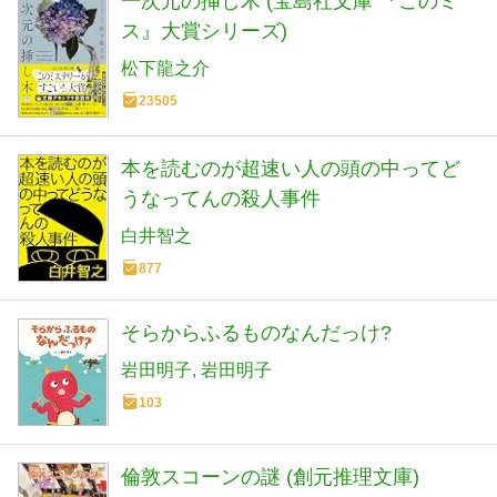
一次元の挿し木 (宝島社文庫 『このミ
ス』大賞シリーズ)
松下龍之介
23505
本を読むのが超速い人の頭の中ってど
うなってんの殺人事件
白井智之
877
そらからふるものなんだっけ?
岩田明子
岩田明子
103
倫敦スコーンの謎 (創元推理文庫)