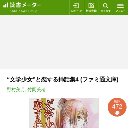
ログイン
新規登録
本を探
“文学少女”と恋する挿話集4 (ファミ通文庫)
野村美月
,
竹岡美穂
感想
472